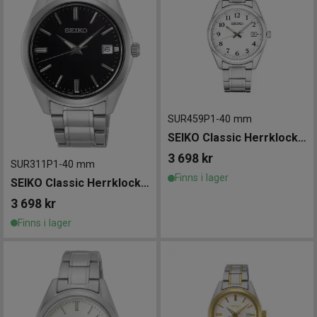
SUR459P1
-
40 mm
SEIKO Classic Herrklocka 40mm
3 698
kr
SUR311P1
-
40 mm
Finns i lager
SEIKO Classic Herrklocka 40mm
3 698
kr
Finns i lager