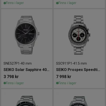
Finns i lager
Finns i lager
SNE527P1
-
40 mm
SSC911P1
-
41.5 mm
SEIKO Solar Sapphire 40mm
SEIKO Prospex Speedtimer Solar 41.5mm
3 798
kr
7 998
kr
Finns i lager
Finns i lager