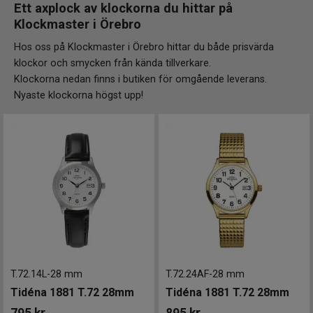
Ett axplock av klockorna du hittar på
Klockmaster i
Örebro
Hos oss på Klockmaster i Örebro hittar du både prisvärda
klockor och smycken från kända tillverkare.
Klockorna nedan finns i butiken för omgående leverans.
Nyaste klockorna högst upp!
T.72.14L
-
28 mm
T.72.24AF
-
28 mm
Tidéna 1881 T.72 28mm
Tidéna 1881 T.72 28mm
795
kr
895
kr