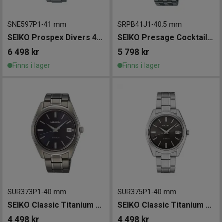
SNE597P1
-
41 mm
SRPB41J1
-
40.5 mm
SEIKO Prospex Divers 41mm
SEIKO Presage Cocktail Time 40.5mm
6 498
kr
5 798
kr
Finns i lager
Finns i lager
SUR373P1
-
40 mm
SUR375P1
-
40 mm
SEIKO Classic Titanium 40mm
SEIKO Classic Titanium 40mm
4 498
kr
4 498
kr