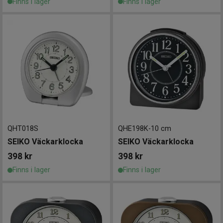
Finns i lager
Finns i lager
QHT018S
QHE198K
-
10 cm
SEIKO Väckarklocka
SEIKO Väckarklocka
398
kr
398
kr
Finns i lager
Finns i lager