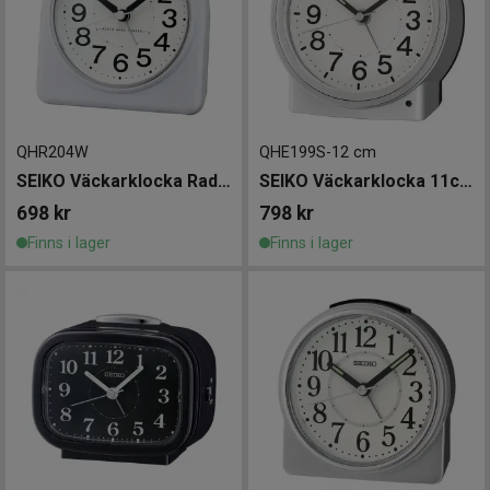
QHR204W
QHE199S
-
12 cm
SEIKO Väckarklocka Radio Controlled
SEIKO Väckarklocka 11cm
698
kr
798
kr
Finns i lager
Finns i lager