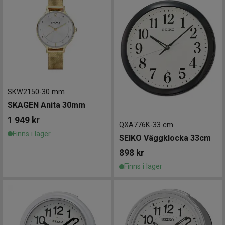
SKW2150
-
30 mm
SKAGEN Anita 30mm
1 949
kr
QXA776K
-
33 cm
Finns i lager
SEIKO Väggklocka 33cm
898
kr
Finns i lager