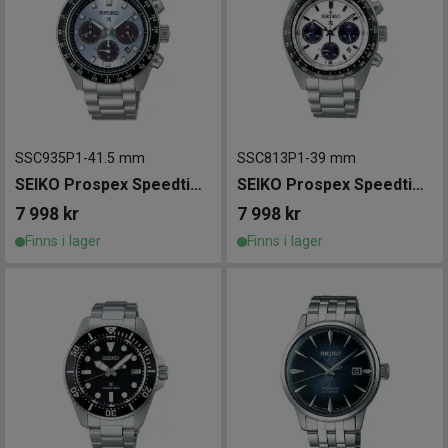
SSC935P1
-
41.5 mm
SSC813P1
-
39 mm
SEIKO Prospex Speedtimer Solar 41.5mm
SEIKO Prospex Speedtimer Solar 39mm
7 998
kr
7 998
kr
Finns i lager
Finns i lager