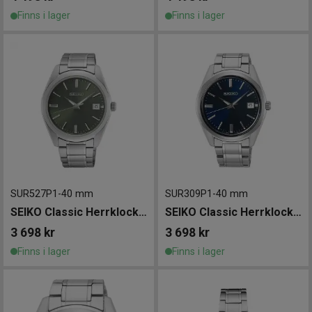
Finns i lager
Finns i lager
SUR527P1
-
40 mm
SUR309P1
-
40 mm
SEIKO Classic Herrklocka 40mm
SEIKO Classic Herrklocka 40mm
3 698
kr
3 698
kr
Finns i lager
Finns i lager