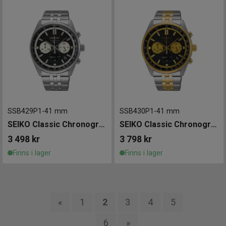
SSB429P1
-
41 mm
SSB430P1
-
41 mm
SEIKO Classic Chronograph 41mm
SEIKO Classic Chronograph 41mm
3 498
kr
3 798
kr
Finns i lager
Finns i lager
«
1
2
3
4
5
6
»