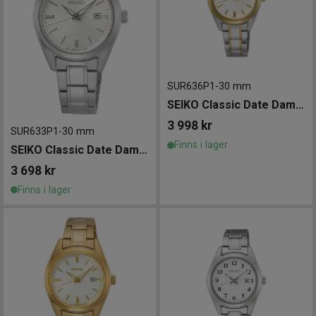
SUR636P1
-
30 mm
SEIKO Classic Date Damklocka 30mm
3 998
kr
SUR633P1
-
30 mm
Finns i lager
SEIKO Classic Date Damklocka 30mm
3 698
kr
Finns i lager