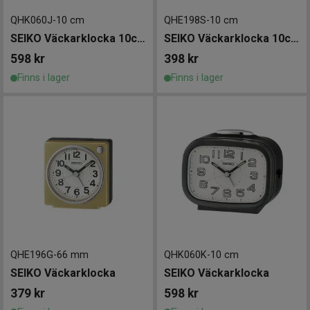
QHK060J
-
10 cm
QHE198S
-
10 cm
SEIKO Väckarklocka 10cm Svart
SEIKO Väckarklocka 10cm Silver/Svart
598
kr
398
kr
Finns i lager
Finns i lager
QHE196G
-
66 mm
QHK060K
-
10 cm
SEIKO Väckarklocka
SEIKO Väckarklocka
379
kr
598
kr