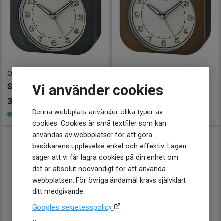
QHE195K
-
10 cm
QHE195B
-
10 cm
SEIKO Väckarklocka
SEIKO Väckarklocka
Vi använder cookies
398
kr
398
kr
Denna webbplats använder olika typer av
Finns i lager
Finns i lager
cookies. Cookies är små textfiler som kan
användas av webbplatser för att göra
besökarens upplevelse enkel och effektiv. Lagen
säger att vi får lagra cookies på din enhet om
det är absolut nödvändigt för att använda
webbplatsen. För övriga ändamål krävs självklart
ditt medgivande.
Googles sekretesspolicy