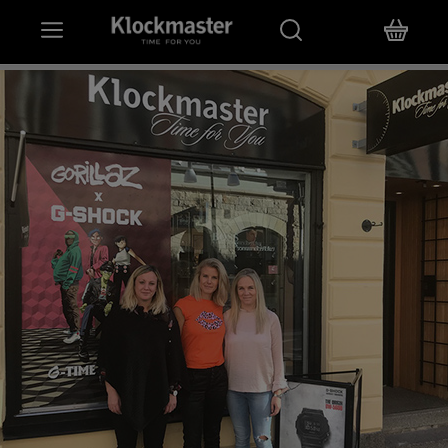
HEM
KLOCKOR
SMYCKEN
ÖVRIGT
VARUMÄRKEN
BUTIKER
PRESENTKORT