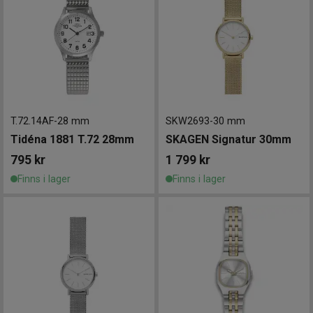
T.72.14AF
-
28 mm
SKW2693
-
30 mm
Tidéna 1881 T.72 28mm
SKAGEN Signatur 30mm
795
kr
1 799
kr
Finns i lager
Finns i lager