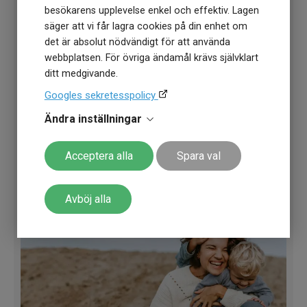
besökarens upplevelse enkel och effektiv. Lagen
säger att vi får lagra cookies på din enhet om
det är absolut nödvändigt för att använda
webbplatsen. För övriga ändamål krävs självklart
Kronograf
ditt medgivande.
Idag gör en klocka så mycket mer än att
Googles sekretesspolicy
bara visa tiden
och ett armbandsur med flertal
Ändra inställningar
funktioner hör till vanligheten.
Acceptera alla
Spara val
Avböj alla