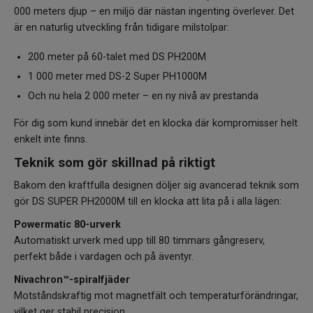
000 meters djup – en miljö där nästan ingenting överlever. Det
är en naturlig utveckling från tidigare milstolpar:
200 meter på 60-talet med DS PH200M
1 000 meter med DS-2 Super PH1000M
Och nu hela 2 000 meter – en ny nivå av prestanda
För dig som kund innebär det en klocka där kompromisser helt
enkelt inte finns.
Teknik som gör skillnad på riktigt
Bakom den kraftfulla designen döljer sig avancerad teknik som
gör DS SUPER PH2000M till en klocka att lita på i alla lägen:
Powermatic 80-urverk
Automatiskt urverk med upp till 80 timmars gångreserv,
perfekt både i vardagen och på äventyr.
Nivachron™-spiralfjäder
Motståndskraftig mot magnetfält och temperaturförändringar,
vilket ger stabil precision.