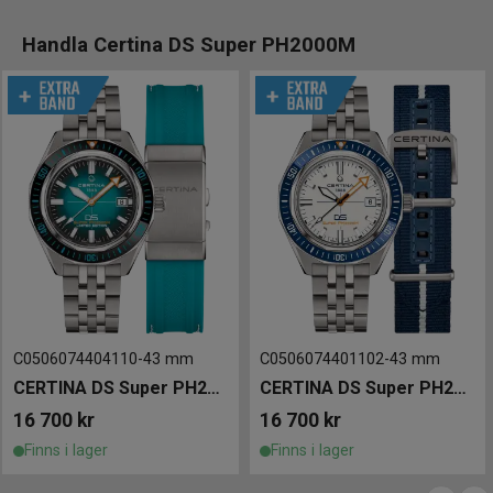
Handla Certina DS Super PH2000M
C0506074404110
-
43 mm
C0506074401102
-
43 mm
CERTINA DS Super PH2000M 43mm Limited Edition
CERTINA DS Super PH2000M 43mm
16 700
kr
16 700
kr
Finns i lager
Finns i lager