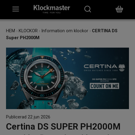
HEM
HEM
›
KLOCKOR
›
Information om klockor
›
CERTINA DS
Super PH2000M
KLOCKOR
SMYCKEN
ÖVRIGT
VARUMÄRKEN
BUTIKER
PRESENTKORT
Publicerad 22 jun 2026
Certina DS SUPER PH2000M