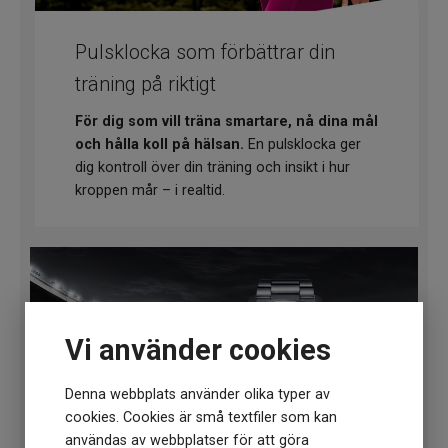
Pulsklocka som förbättrar din
träning på riktigt
För dig som vill träna smartare, nå dina mål
och hålla koll på hälsan.
En pulsklocka ger
dig kontroll över din träning och insikt i hur
kroppen mår – i realtid.
Vi använder cookies
Denna webbplats använder olika typer av
cookies. Cookies är små textfiler som kan
användas av webbplatser för att göra