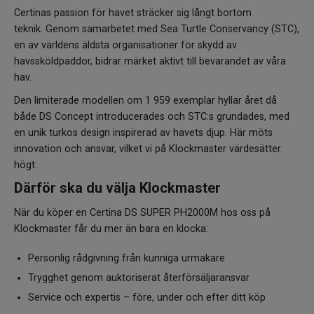
Certinas passion för havet sträcker sig långt bortom
teknik. Genom samarbetet med Sea Turtle Conservancy (STC),
en av världens äldsta organisationer för skydd av
havssköldpaddor, bidrar märket aktivt till bevarandet av våra
hav.
Den limiterade modellen om 1 959 exemplar hyllar året då
både DS Concept introducerades och STC:s grundades, med
en unik turkos design inspirerad av havets djup. Här möts
innovation och ansvar, vilket vi på Klockmaster värdesätter
högt.
Därför ska du välja Klockmaster
När du köper en Certina DS SUPER PH2000M hos oss på
Klockmaster får du mer än bara en klocka:
Personlig rådgivning från kunniga urmakare
Trygghet genom auktoriserat återförsäljaransvar
Service och expertis – före, under och efter ditt köp