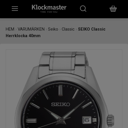
HEM
HEM
›
VARUMÄRKEN
›
Seiko
›
Classic
›
SEIKO Classic
Herrklocka 40mm
KLOCKOR
SMYCKEN
ÖVRIGT
VARUMÄRKEN
BUTIKER
PRESENTKORT