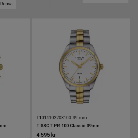
Rensa
T1014102203100
-
39 mm
8mm
TISSOT PR 100 Classic 39mm
4 595
kr