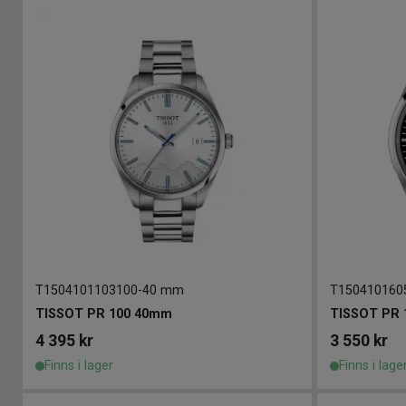
T1504101103100
-
40 mm
T150410160
TISSOT PR 100 40mm
TISSOT PR 
4 395
kr
3 550
kr
Finns i lager
Finns i lage