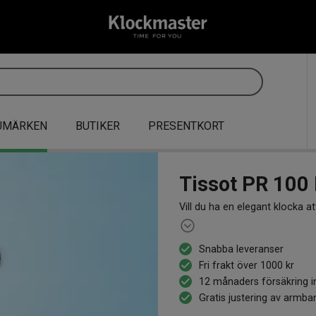
UMÄRKEN
BUTIKER
PRESENTKORT
Tissot PR 100 
Vill du ha en elegant klocka att
Med ett klassiskt utseende som
år. Vi erbjuder ett brett sorti
Snabba leveranser
Fri frakt över 1000 kr
12 månaders försäkring i
Gratis justering av armba