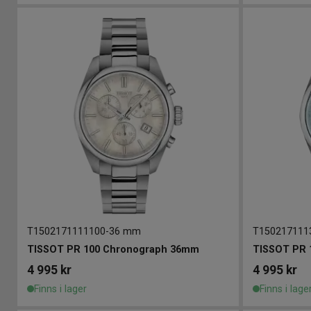
T1502171111100
-
36 mm
T150217111
TISSOT PR 100 Chronograph 36mm
TISSOT PR 
4 995
kr
4 995
kr
Finns i lager
Finns i lage