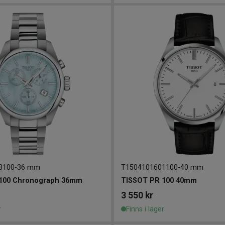
3100
-
36 mm
T1504101601100
-
40 mm
100 Chronograph 36mm
TISSOT PR 100 40mm
3 550
kr
r
Finns i lager