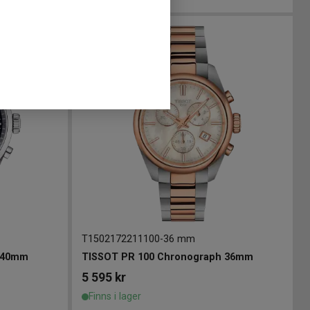
T1502172211100
-
36 mm
 40mm
TISSOT PR 100 Chronograph 36mm
5 595
kr
Finns i lager