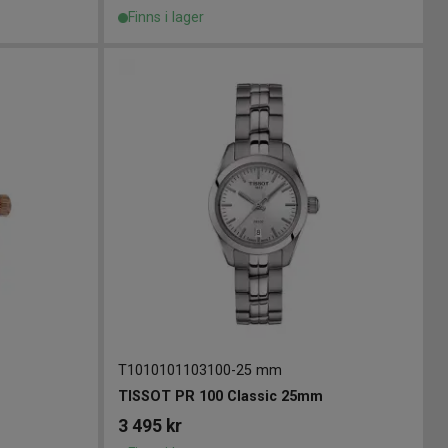
Finns i lager
T1010101103100
-
25 mm
TISSOT PR 100 Classic 25mm
3 495
kr