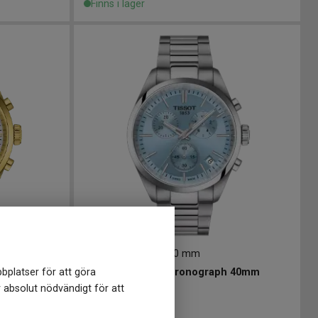
Finns i lager
T1504171135100
-
40 mm
bplatser för att göra
 40mm
TISSOT PR 100 Chronograph 40mm
r absolut nödvändigt för att
4 795
kr
Finns i lager