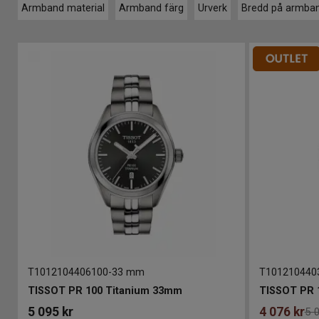
Armband material
Armband färg
Urverk
Bredd på armba
T1012104406100
-
33 mm
T101210440
TISSOT PR 100 Titanium 33mm
TISSOT PR 
5 095
kr
4 076
kr
5 