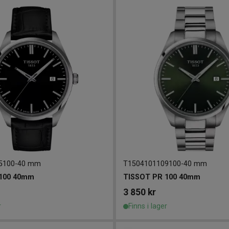
5100
-
40 mm
T1504101109100
-
40 mm
100 40mm
TISSOT PR 100 40mm
3 850
kr
r
Finns i lager