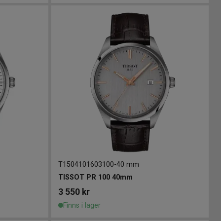
T1504101603100
-
40 mm
TISSOT PR 100 40mm
3 550
kr
Finns i lager