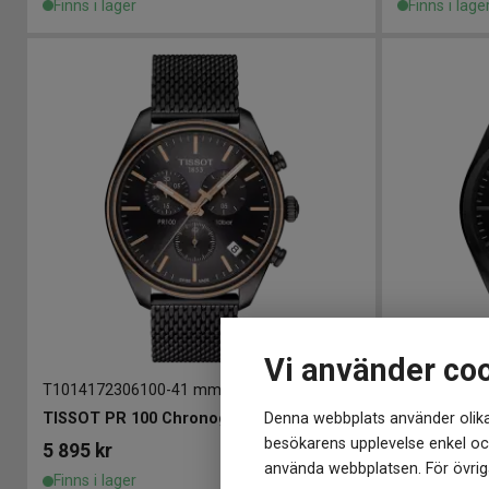
Finns i lager
Finns i lage
Vi använder co
T1014172306100
-
41 mm
T101417330
Denna webbplats använder olika
TISSOT PR 100 Chronograph 41mm
TISSOT PR 
besökarens upplevelse enkel och
5 895
kr
5 895
kr
använda webbplatsen. För övriga
Finns i lager
Finns i lage