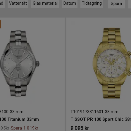
nd
Vattentät
Glas material
Datum
Tidtagning
Spara
3100
-
33 mm
T1019173311601
-
38 mm
100 Titanium 33mm
TISSOT PR 100 Sport Chic 3
9 095
kr
095kr
Spara 1 019kr
-