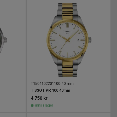
T1504102201100
-
40 mm
TISSOT PR 100 40mm
4 750
kr
Finns i lager