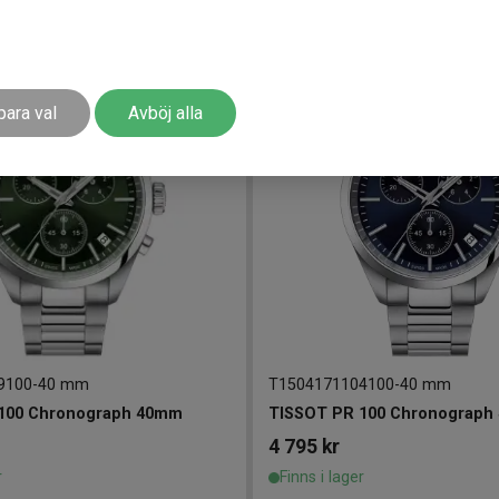
para val
Avböj alla
9100
-
40 mm
T1504171104100
-
40 mm
100 Chronograph 40mm
TISSOT PR 100 Chronograph
4 795
kr
r
Finns i lager