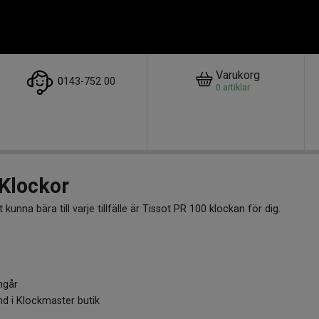
Varukorg
0
143-752 00
0
artiklar
Klockor
 kunna bära till varje tillfälle är Tissot PR 100 klockan för dig.
 har en fin balans mellan lyx och kvalitet kan den bäras år efter
ment för att du ska kunna hitta klockan för dig!
ngår
nd i Klockmaster butik