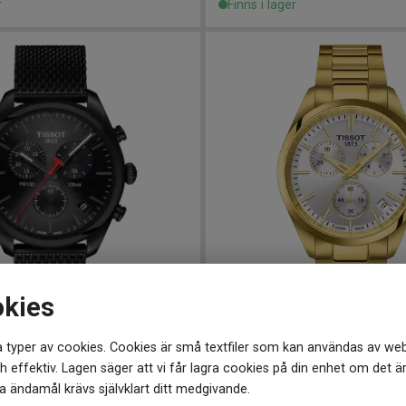
r
Finns i lager
okies
5100
-
41 mm
T1504173303100
-
40 mm
 typer av cookies. Cookies är små textfiler som kan användas av web
100 Chronograph 41mm
TISSOT PR 100 Chronograph
 effektiv. Lagen säger att vi får lagra cookies på din enhet om det ä
5 950
kr
 ändamål krävs självklart ditt medgivande.
r
Finns i lager