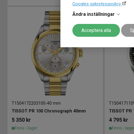
Googles sekretesspolicy
Ändra inställningar
Acceptera alla
S
T1504172203100
-
40 mm
T150417110
TISSOT PR 100 Chronograph 40mm
TISSOT PR 
5 350
kr
4 795
kr
Finns i lager
Finns i lage