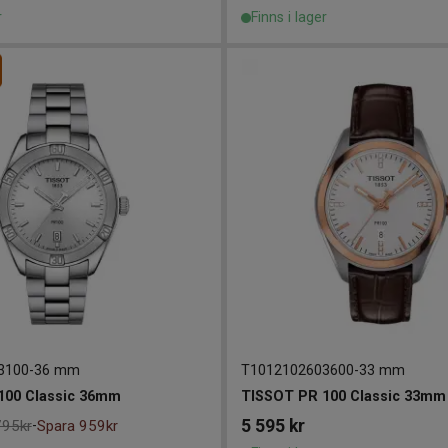
r
Finns i lager
3100
-
36 mm
T1012102603600
-
33 mm
100 Classic 36mm
TISSOT PR 100 Classic 33mm
5 595
kr
795kr
Spara 959kr
-