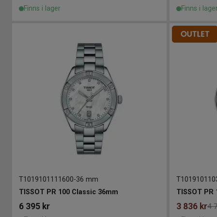
Finns i lager
Finns i lage
T1019101111600
-
36 mm
T101910110
TISSOT PR 100 Classic 36mm
TISSOT PR 
6 395
kr
3 836
kr
4 