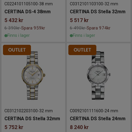
C0224101105100
-
38 mm
C0312101103100
-
32 mm
CERTINA DS-4 38mm
CERTINA DS Stella 32mm
5 432
kr
5 517
kr
6 390kr
Spara 959kr
6 490kr
Spara 974kr
-
-
Finns i lager
Finns i lager
C0312102203100
-
32 mm
C0092101111600
-
24 mm
CERTINA DS Stella 32mm
CERTINA DS Stella 24mm
5 752
kr
8 240
kr