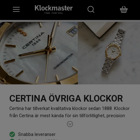
HEM
KLOCKOR
SMYCKEN
ÖVRIGT
VARUMÄRKEN
CERTINA ÖVRIGA KLOCKOR
BUTIKER
Certina har tillverkat kvalitativa klockor sedan 1888. Klockor
från Certina är mest kända för sin tillförlitlighet, precision
PRESENTKORT
och sportiga design. Certina har klockor för dam och herr
med både mekaniskt utförande och som kvartsur. Vilket
Snabba leveranser
föredrar du?