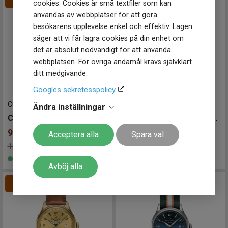
cookies. Cookies är små textfiler som kan
användas av webbplatser för att göra
besökarens upplevelse enkel och effektiv. Lagen
säger att vi får lagra cookies på din enhet om
det är absolut nödvändigt för att använda
webbplatsen. För övriga ändamål krävs självklart
ditt medgivande.
Googles sekretesspolicy
C0384071803700
-
41 mm
C0384073803700
-
41 mm
Ändra inställningar
CERTINA DS Powermatic 80 41mm
CERTINA DS Powermatic 80 41mm
9 600
kr
10 160
kr
Acceptera alla
Spara val
12 000kr
Spara 2 400kr
12 700kr
Spara 2 540kr
-
-
Finns i lager
Finns i lager
Avböj alla