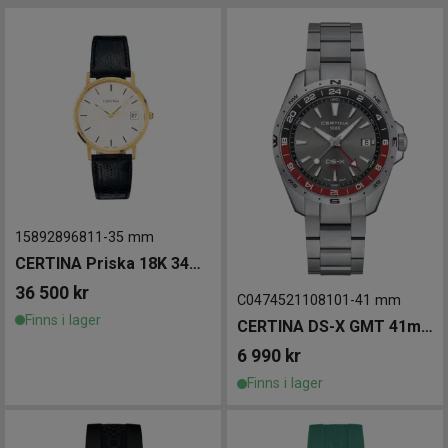
15892896811
-
35 mm
CERTINA Priska 18K 34mm
36 500
kr
C0474521108101
-
41 mm
Finns i lager
CERTINA DS-X GMT 41mm
6 990
kr
Finns i lager