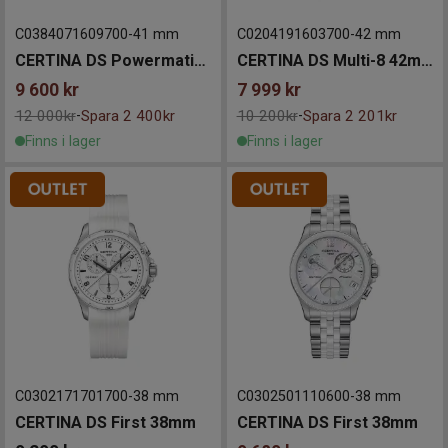
C0384071609700
-
41 mm
C0204191603700
-
42 mm
CERTINA DS Powermatic 80 41mm
CERTINA DS Multi-8 42mm
9 600
kr
7 999
kr
12 000kr
Spara 2 400kr
10 200kr
Spara 2 201kr
-
-
Finns i lager
Finns i lager
C0302171701700
-
38 mm
C0302501110600
-
38 mm
CERTINA DS First 38mm
CERTINA DS First 38mm