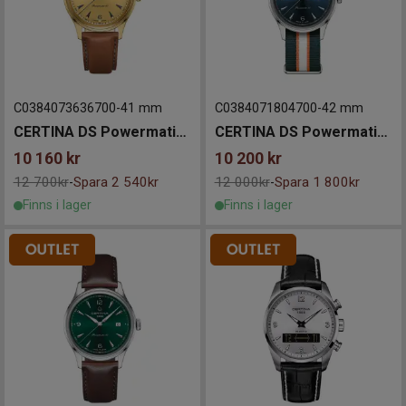
C0384073636700
-
41 mm
C0384071804700
-
42 mm
CERTINA DS Powermatic 80 41mm
CERTINA DS Powermatic 80 41mm
10 160
kr
10 200
kr
12 700kr
Spara 2 540kr
12 000kr
Spara 1 800kr
-
-
Finns i lager
Finns i lager