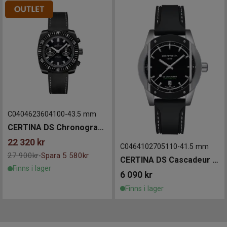
C0404623604100
-
43.5 mm
CERTINA DS Chronograph Automatic 1968 43mm
22 320
kr
C0464102705110
-
41.5 mm
27 900kr
Spara 5 580kr
-
CERTINA DS Cascadeur 41mm
Finns i lager
6 090
kr
Finns i lager