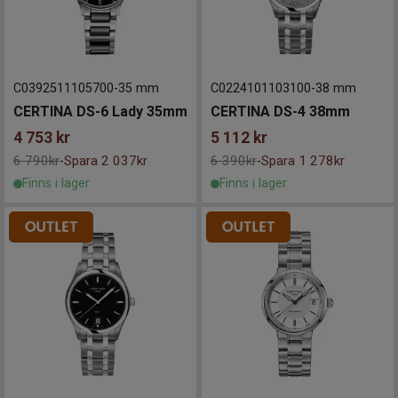
C0392511105700
-
35 mm
C0224101103100
-
38 mm
CERTINA DS-6 Lady 35mm
CERTINA DS-4 38mm
4 753
kr
5 112
kr
6 790kr
Spara 2 037kr
6 390kr
Spara 1 278kr
-
-
Finns i lager
Finns i lager