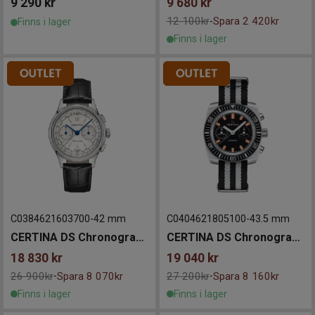
9 290
kr
9 680
kr
12 100kr
Spara 2 420kr
-
Finns i lager
Finns i lager
C0384621603700
-
42 mm
C0404621805100
-
43.5 mm
CERTINA DS Chronograph Automatic 42mm
CERTINA DS Chronograph Automatic 1968 43mm
18 830
kr
19 040
kr
26 900kr
Spara 8 070kr
27 200kr
Spara 8 160kr
-
-
Finns i lager
Finns i lager