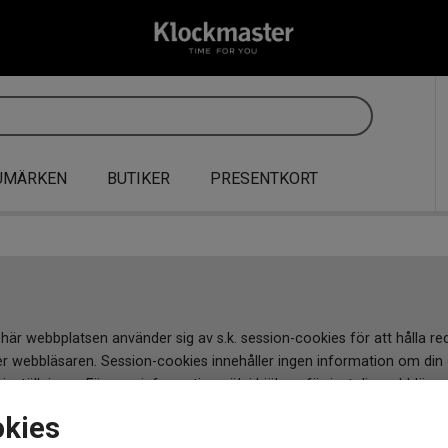
UMÄRKEN
BUTIKER
PRESENTKORT
en här webbplatsen använder sig av s.k. session-cookies för att håll
 webbläsaren. Session-cookies innehåller ingen information om din d
ställningar. För mer information sök i hjälpen för just din webbläsar
okies