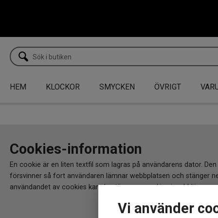
HEM
KLOCKOR
SMYCKEN
ÖVRIGT
VAR
Cookies-information
En cookie är en liten textfil som lagras på användarens dator. D
försvinner så fort användaren lämnar webbplatsen och stänger ner
användandet av cookies kan du stänga av cookies i webbläsarens in
Vi använder co