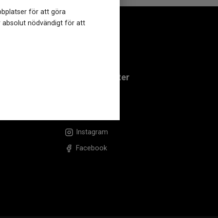
bplatser för att göra
r absolut nödvändigt för att
Om Klockmaster
Om Klockmaster
Följ oss på:
Instagram
Facebook