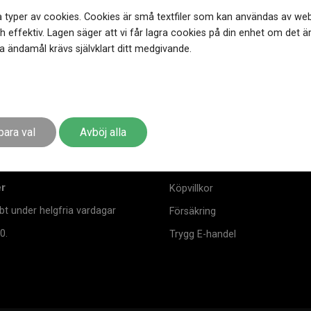
 typer av cookies. Cookies är små textfiler som kan användas av web
 effektiv. Lagen säger att vi får lagra cookies på din enhet om det ä
 ändamål krävs självklart ditt medgivande.
s
Information & villkor
para val
Avböj alla
Frågor & Svar
msta Klockmasterbutik
Ångra ditt köp
er
Köpvillkor
bt under helgfria vardagar
Försäkring
0.
Trygg E-handel