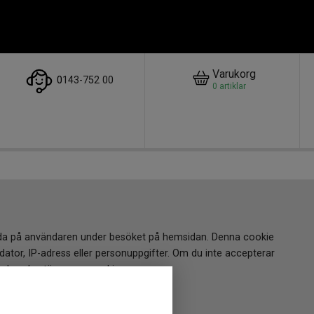
Varukorg
0
143-752 00
0
artiklar
a reda på användaren under besöket på hemsidan. Denna cookie
ator, IP-adress eller personuppgifter. Om du inte accepterar
e hur du stänger av cookies.