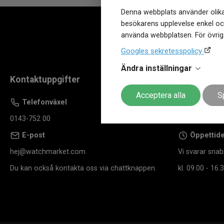
Denna webbplats använder olika
besökarens upplevelse enkel och
använda webbplatsen. För övriga
Googles sekretesspolicy
Ändra inställningar
Kontaktuppgifter
Hitta till os
Acceptera alla
S
Telefonväxel
Butiker
0143-752 00
Hitta din när
E-post
Öppettid
hej@watchmarket.com
Vi svarar snab
Du kan också kontakta oss via chattknappen.
kl. 09.00 - 16.3