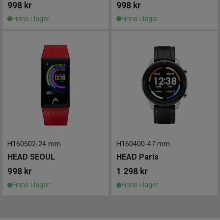
998
kr
998
kr
Finns i lager
Finns i lager
H160502
-
24 mm
H160400
-
47 mm
HEAD SEOUL
HEAD Paris
998
kr
1 298
kr
Finns i lager
Finns i lager