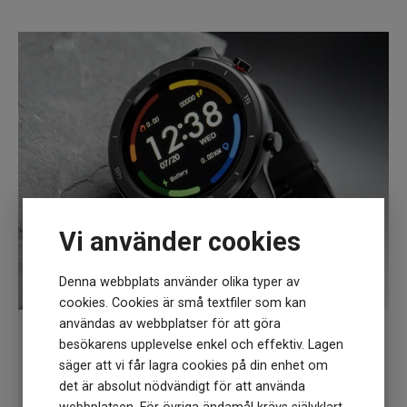
Vi använder cookies
Denna webbplats använder olika typer av
cookies. Cookies är små textfiler som kan
användas av webbplatser för att göra
besökarens upplevelse enkel och effektiv. Lagen
Head klockor - En smart sportklocka
säger att vi får lagra cookies på din enhet om
det är absolut nödvändigt för att använda
Head klockor erbjuder en mångfald av material,