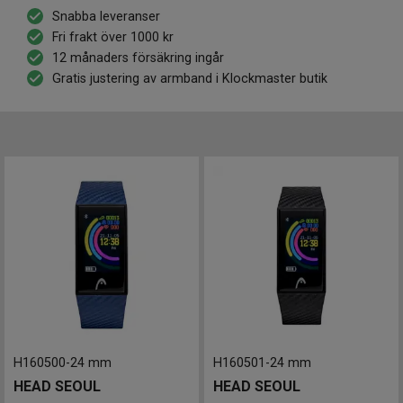
mångfald av material, utformningar och funktioner för att
Snabba leveranser
tillgodose dina behov. Den sportiga designen gör att
Fri frakt över 1000 kr
klockorna är perfekta för alla tillfällen, oavsett om du bär
12 månaders försäkring ingår
dem under ditt dagliga äventyr eller intensiva träningspass.
Gratis justering av armband i Klockmaster butik
Klockor från Head fungerar som din pålitliga följeslagare
genom hela dagen. Med funktioner som spårar dina steg
och noggrant mäter din hjärtfrekvens samt blodtryck under
träningspasset blir Head klockorna din perfekta
träningskamrat. Med Head klockor kan du alltid räkna med
högkvalitativa och funktionella klockor som hjälper dig att
nå dina hälsomål och hålla koll på din aktivitet varje steg på
vägen. Utforska vårt sortiment och handla tryggt online
eller i butik!
H160500
-
24 mm
H160501
-
24 mm
HEAD SEOUL
HEAD SEOUL