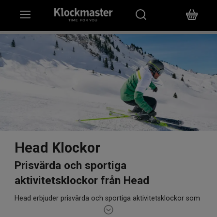
HEM
KLOCKOR
SMYCKEN
ÖVRIGT
VARUMÄRKEN
Head Klockor
BUTIKER
Prisvärda och sportiga
aktivitetsklockor från Head
PRESENTKORT
Head erbjuder prisvärda och sportiga aktivitetsklockor som
passar för alla tillfällen. Heads klockor erbjuder en