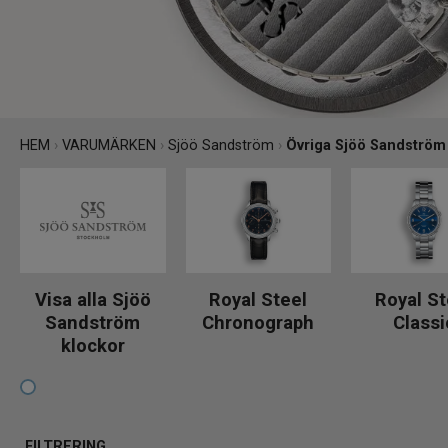
HEM
›
VARUMÄRKEN
›
Sjöö Sandström
›
Övriga Sjöö Sandström
Royal Steel
Royal St
Visa alla Sjöö
Chronograph
Classi
Sandström
klockor
FILTRERING