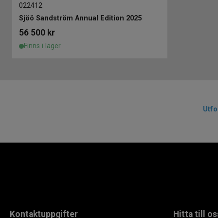
022412
Sjöö Sandström Annual Edition 2025
56 500
kr
Finns i lager
Utfo
Kontaktuppgifter
Hitta till os