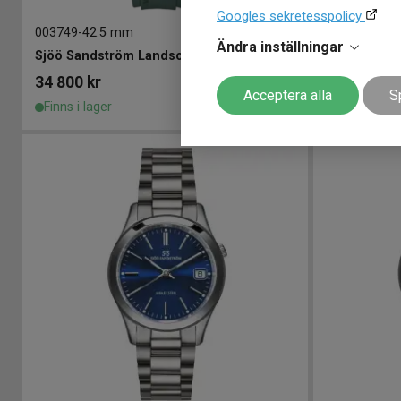
Googles sekretesspolicy
003749
-
42.5 mm
003756
-
42.
Ändra inställningar
Sjöö Sandström Landsort 459m 42,5mm
Sjöö Sands
34 800
kr
41 200
kr
Acceptera alla
S
Finns i lager
Finns i lage