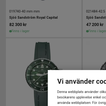
019740
-
40 mm mm
021484
-
42.
Sjöö Sandström Royal Capital
82 300
kr
47 200
kr
Finns i lager
Finns i lage
Vi använder co
Denna webbplats använder olika
besökarens upplevelse enkel och
använda webbplatsen. För övriga