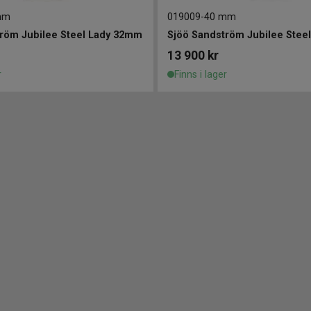
mm
019009
-
40 mm
röm Jubilee Steel Lady 32mm
Sjöö Sandström Jubilee Stee
13 900
kr
r
Finns i lager