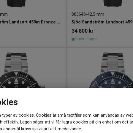
5 mm
003640
-
42.5 mm
Sjöö Sandström Landsort 459m Bronze 42.5mm
Sjöö Sandström Landsort 45
34 800
kr
r
Finns i lager
okies
 typer av cookies. Cookies är små textfiler som kan användas av web
 effektiv. Lagen säger att vi får lagra cookies på din enhet om det ä
 ändamål krävs självklart ditt medgivande.