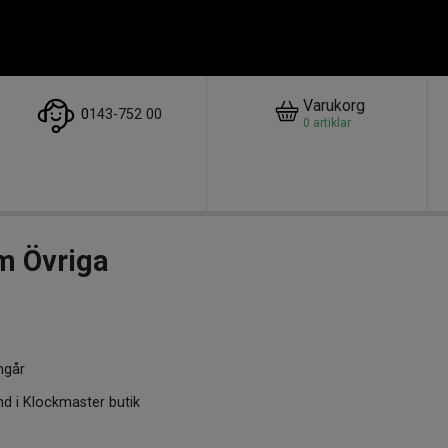
Varukorg
0
143-752 00
0
artiklar
m Övriga
ngår
nd i Klockmaster butik