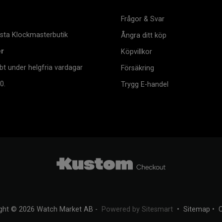
Frågor & Svar
msta Klockmasterbutik
Ångra ditt köp
er
Köpvillkor
bt under helgfria vardagar
Försäkring
0.
Trygg E-handel
ght © 2026 Watch Market AB -
Powered by Sitesmart
•
Sitemap
•
C