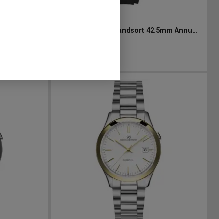
021453
-
42.5 mm
9m 42,5mm
Sjöö Sandström Landsort 42.5mm Annual Edition 2024
42 300
kr
Finns i lager