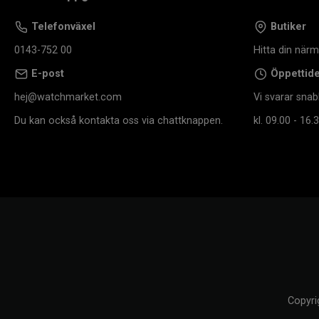
Telefonväxel
Butiker
0143-752 00
Hitta din när
E-post
Öppettid
hej@watchmarket.com
Vi svarar snab
Du kan också kontakta oss via chattknappen.
kl. 09.00 - 16.3
Copyri