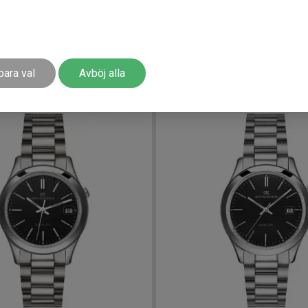
5 mm
003763
-
42.5 mm
tröm Landsort 459m 42,5mm
Sjöö Sandström Landsort 45
41 200
kr
para val
Avböj alla
r
Finns i lager