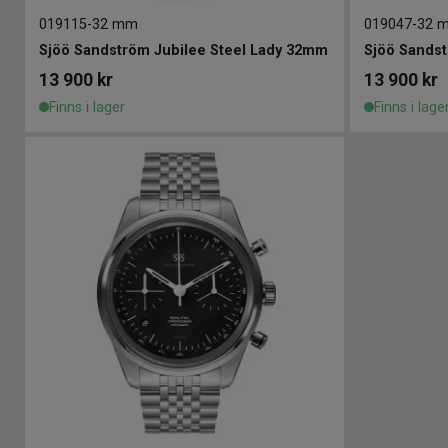
019115
-
32 mm
019047
-
32 
Sjöö Sandström Jubilee Steel Lady 32mm
Sjöö Sandst
13 900
kr
13 900
kr
Finns i lager
Finns i lage