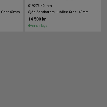
019276
-
40 mm
l Gent 40mm
Sjöö Sandström Jubilee Steel 40mm
14 500
kr
Finns i lager