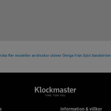
rska fler modeller av klockor utöver Övriga från Sjöö Sandströ
s
Information & villkor