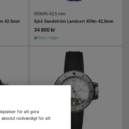
003695
-
42.5 mm
9m 42.5mm
Sjöö Sandström Landsort 459m 42,5mm
34 800
kr
Finns i lager
bplatser för att göra
r absolut nödvändigt för att