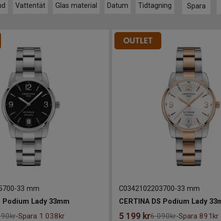
nd
Vattentät
Glas material
Datum
Tidtagning
Spara
5700
-
33 mm
C0342102203700
-
33 mm
 Podium Lady 33mm
CERTINA DS Podium Lady 3
5 199
kr
190kr
Spara 1 038kr
6 090kr
Spara 891kr
-
-