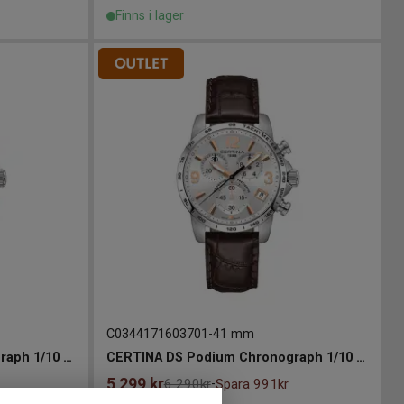
Finns i lager
C0344171603701
-
41 mm
CERTINA DS Podium Chronograph 1/10 sec Titanium 41
CERTINA DS Podium Chronograph 1/10 sec 41mm
5 299
kr
6 290kr
Spara 991kr
-