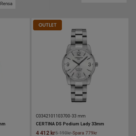
Rensa
C0342101103700
-
33 mm
3mm
CERTINA DS Podium Lady 33mm
4 412
kr
5 190kr
Spara 779kr
-