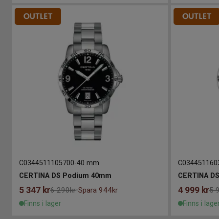
C0344511105700
-
40 mm
C034451160
CERTINA DS Podium 40mm
CERTINA D
5 347
kr
4 999
kr
6 290kr
Spara 944kr
5 
-
Finns i lager
Finns i lage