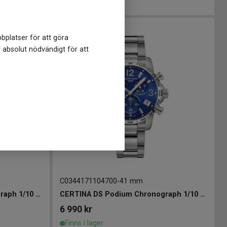
Finns i lager
bplatser för att göra
r absolut nödvändigt för att
C0344171104700
-
41 mm
CERTINA DS Podium Chronograph 1/10 sec 41mm
CERTINA DS Podium Chronograph 1/10 sec 41mm
6 990
kr
Finns i lager