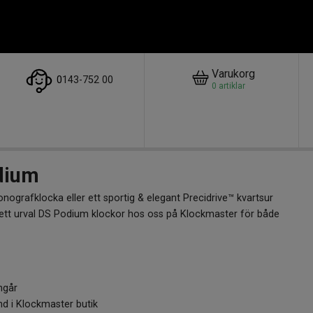
Varukorg
0
143-752 00
0
artiklar
dium
nografklocka eller ett sportig & elegant Precidrive™ kvartsur
 brett urval DS Podium klockor hos oss på Klockmaster för både
 ska kunna hitta din nya signaturklocka med hög precision &
ngår
nd i Klockmaster butik