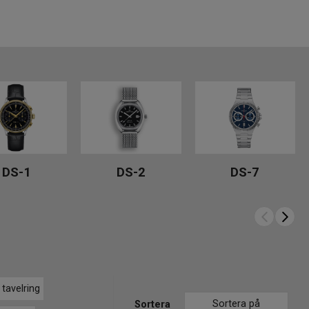
DS-1
DS-2
DS-7
 tavelring
Sortera på
Sortera