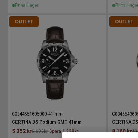
Finns i lager
Finns i lage
C0344551605000
-
41 mm
C034654360
CERTINA DS Podium GMT 41mm
CERTINA DS
5 352
kr
8 160
kr
6 690kr
Spara 1 338kr
10
-