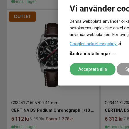
Finns i lager
Finns i lage
Vi använder co
Denna webbplats använder olika
besökarens upplevelse enkel och
använda webbplatsen. För övriga
Googles sekretesspolicy
Ändra inställningar
Acceptera alla
S
C0344171605700
-
41 mm
C034417220
CERTINA DS Podium Chronograph 1/10 sec 41mm
5 112
kr
6 312
kr
6 390kr
Spara 1 278kr
7 
-
Finns i lager
Finns i lage