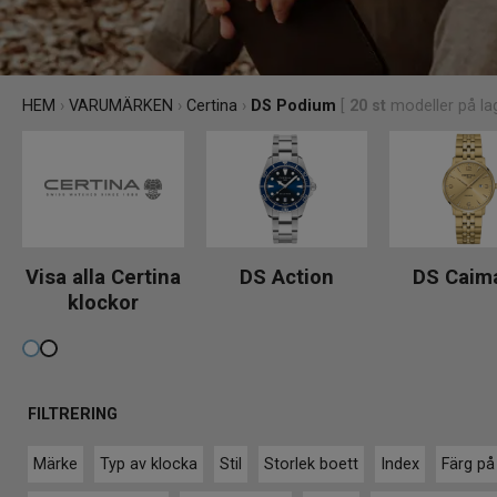
HEM
›
VARUMÄRKEN
›
Certina
›
DS Podium
[
20
st
modeller på lag
Visa alla Certina
DS Action
DS Caim
klockor
FILTRERING
Märke
Typ av klocka
Stil
Storlek boett
Index
Färg på