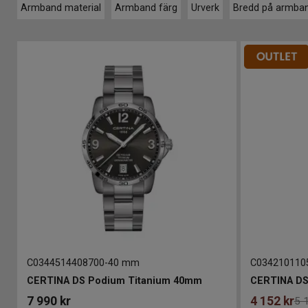
Armband material
Armband färg
Urverk
Bredd på armba
C0344514408700
-
40 mm
C034210110
CERTINA DS Podium Titanium 40mm
CERTINA DS
7 990
kr
4 152
kr
5 