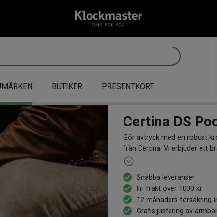
UMÄRKEN
BUTIKER
PRESENTKORT
Certina DS Po
Gör avtryck med en robust kro
från Certina. Vi erbjuder ett
herr och dam. Allt för att du
sportig elegans.
Snabba leveranser
Fri frakt över 1000 kr
12 månaders försäkring i
Gratis justering av armba