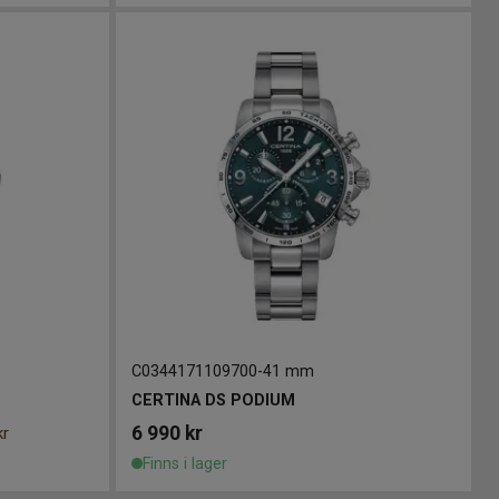
C0344171109700
-
41 mm
CERTINA DS PODIUM
6 990
kr
kr
Finns i lager