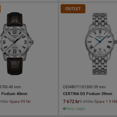
3700
-
40 mm
C0348071101300
-
39 mm
S Podium 40mm
CERTINA DS Podium 39mm
7 672
kr
990kr
Spara 991kr
9 590kr
Spara 1 918
-
-
r
Finns i lager