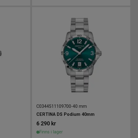
C0344511109700
-
40 mm
CERTINA DS Podium 40mm
6 290
kr
Finns i lager