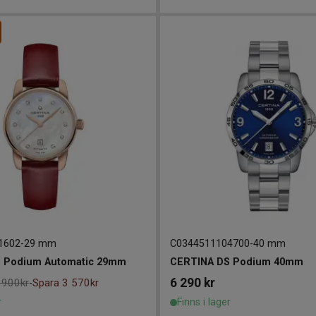
1602
-
29 mm
C0344511104700
-
40 mm
 Podium Automatic 29mm
CERTINA DS Podium 40mm
6 290
kr
 900kr
Spara 3 570kr
-
r
Finns i lager