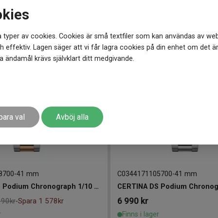
r
Finns i lager
okies
 typer av cookies. Cookies är små textfiler som kan användas av web
 effektiv. Lagen säger att vi får lagra cookies på din enhet om det ä
 ändamål krävs självklart ditt medgivande.
para val
Avböj alla
8700
-
41 mm
C0344171105700
-
41 mm
CERTINA DS Podium Chronograph 1/10 sec 41mm
6 990
kr
890kr
Spara 1 578kr
-
r
Finns i lager