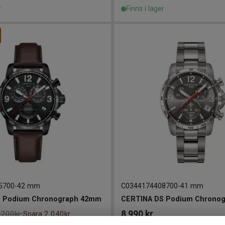
r
Finns i lager
5700
-
42 mm
C0344174408700
-
41 mm
 Podium Chronograph 42mm
8 990
kr
 200kr
Spara 2 040kr
-