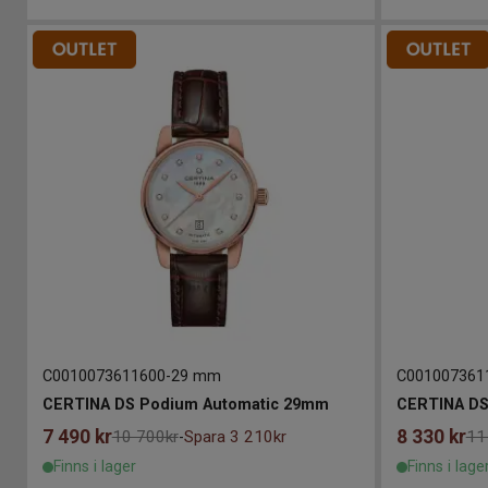
C0010073611600
-
29 mm
C001007361
CERTINA DS Podium Automatic 29mm
CERTINA DS
7 490
kr
8 330
kr
10 700kr
Spara 3 210kr
11
-
Finns i lager
Finns i lage