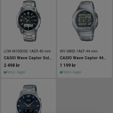
LCW-M100DSE-1AER
-
40 mm
WV-58RD-1AEF
-
44 mm
CASIO Wave Ceptor Solar 40mm
CASIO Wave Ceptor 44mm
2 498
kr
1 199
kr
Finns i lager
Finns i lager