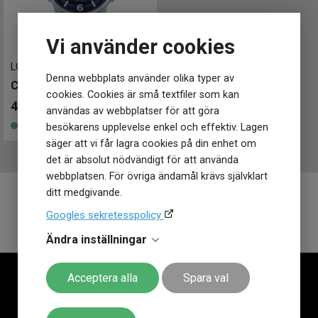
Vi använder cookies
LCW-M170D-2AER
-
39.5 mm
Denna webbplats använder olika typer av
CASIO Wave Ceptor 39mm
cookies. Cookies är små textfiler som kan
4 099
kr
användas av webbplatser för att göra
Finns i lager
besökarens upplevelse enkel och effektiv. Lagen
säger att vi får lagra cookies på din enhet om
det är absolut nödvändigt för att använda
webbplatsen. För övriga ändamål krävs självklart
ditt medgivande.
Googles sekretesspolicy
Se alla klockor från
Casio
Ändra inställningar
Acceptera alla
Spara val