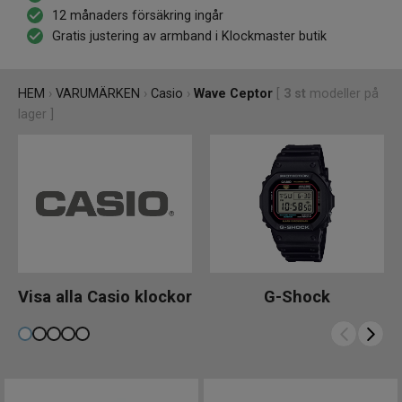
tid!
12 månaders försäkring ingår
Gratis justering av armband i Klockmaster butik
HEM
›
VARUMÄRKEN
›
Casio
›
Wave Ceptor
[
3
st
modeller på
lager ]
Visa alla Casio klockor
G-Shock