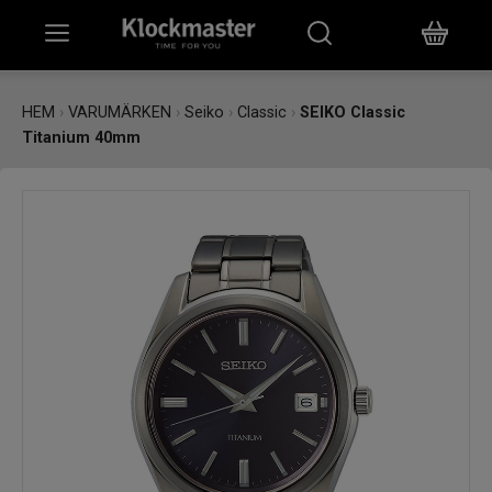
HEM
HEM
›
VARUMÄRKEN
›
Seiko
›
Classic
›
SEIKO Classic
Titanium 40mm
KLOCKOR
SMYCKEN
ÖVRIGT
VARUMÄRKEN
BUTIKER
PRESENTKORT