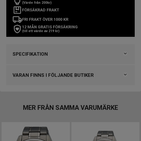
(Värde från 200kr)
FÖRSÄKRAD FRAKT
FRI FRAKT ÖVER 1000 KR
12 MÅN GRATIS FÖRSÄKRING
(till ett värde av 219 kr)
SPECIFIKATION
Varumärke
Seiko
Kollektion
Classic
VARAN FINNS I FÖLJANDE BUTIKER
Typ av klocka
Herrklocka
Stil
Klassiska klockor
Björkegrens Urmakeri 1933 Kalmar
Garanti
3 år
Klockmaster Alingsås
Klockmaster Borås, Centrum
MER FRÅN SAMMA VARUMÄRKE
Design
Klockmaster Falkenberg
Index
Streck
Klockmaster Hudiksvall
Färg på urtavla
Blå
Klockmaster Stockholm, Fältöversten
Boett material
Titan
Klockmaster Stockholm, Kista
Form på boett
Rund
Klockmaster Sundsvall