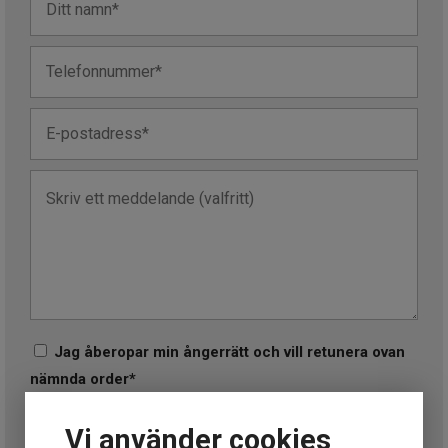
Jag åberopar min ångerrätt och vill retunera ovan
nämnda order*
Jag godkänner Klockmasters villkor för ångerrätt och
Vi använder cookies
retur*