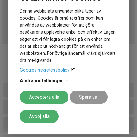
Jag godkänner Klockmasters hantering av
Denna webbplats använder olika typer av
personuppgifter*
cookies. Cookies är små textfiler som kan
användas av webbplatser för att göra
Skicka
besökarens upplevelse enkel och effektiv. Lagen
säger att vi får lagra cookies på din enhet om
det är absolut nödvändigt för att använda
webbplatsen. För övriga ändamål krävs självklart
FAQ – Returer & Ångra ditt
ditt medgivande.
köp
Googles sekretesspolicy
Ändra inställningar
Hur lång ångerrätt har jag?
Acceptera alla
Spara val
Vad är skillnaden mellan ångerrätt och returrätt?
Avböj alla
Hur gör jag en retur?