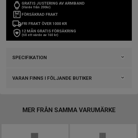
GRATIS JUSTERING AV ARMBAND
(Värde från 200kr)
FÖRSÄKRAD FRAKT
FRI FRAKT ÖVER 1000 KR
12 MÅN GRATIS FÖRSÄKRING
(till ett värde av 160 kr)
SPECIFIKATION
Varumärke
Skagen
Kollektion
Skagen
VARAN FINNS I FÖLJANDE BUTIKER
Serie
Freja
Typ av klocka
Damklocka
Klockmaster Göteborg, Backaplan
Stil
Klassiska klockor
Klockmaster Malmö, Mobilia Urhandel
Garanti
2 år
Klockmaster Tranås
MER FRÅN SAMMA VARUMÄRKE
Klockmaster Örebro
Design
Index
Punkter
VARUMÄRKET HITTAR DU HOS
Färg på urtavla
Silver
Björkegrens Urmakeri 1933 Kalmar
Boett material
Rostfritt stål