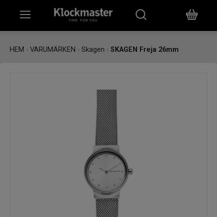
HEM
HEM
›
VARUMÄRKEN
›
Skagen
›
SKAGEN Freja 26mm
KLOCKOR
SMYCKEN
ÖVRIGT
VARUMÄRKEN
BUTIKER
PRESENTKORT