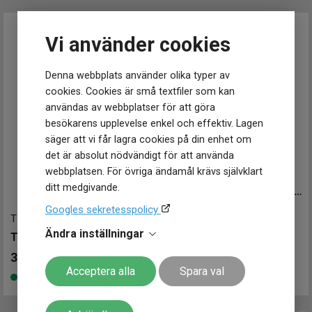
Vi använder cookies
Denna webbplats använder olika typer av
cookies. Cookies är små textfiler som kan
användas av webbplatser för att göra
besökarens upplevelse enkel och effektiv. Lagen
säger att vi får lagra cookies på din enhet om
det är absolut nödvändigt för att använda
webbplatsen. För övriga ändamål krävs självklart
T1019101103100
-
36 mm
ditt medgivande.
TISSOT PR 100 Classic 36mm
Googles sekretesspolicy
3 836
kr
T1502101103100
-
34 mm
4 795 kr
Spara 959 kr
-
Ändra inställningar
TISSOT PR 100 34mm
Finns i lager
3 850
kr
Acceptera alla
Spara val
Finns i lager