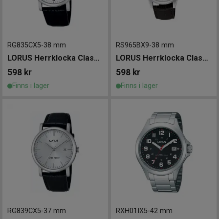
RG835CX5
-
38 mm
RS965BX9
-
38 mm
LORUS Herrklocka Classic 38mm
LORUS Herrklocka Classic 38mm
598
kr
598
kr
Finns i lager
Finns i lager
RG839CX5
-
37 mm
RXH01IX5
-
42 mm