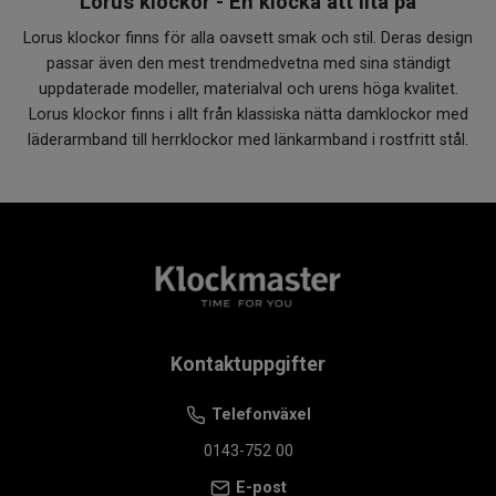
Lorus klockor - En klocka att lita på
Lorus klockor finns för alla oavsett smak och stil. Deras design
passar även den mest trendmedvetna med sina ständigt
uppdaterade modeller, materialval och urens höga kvalitet.
Lorus klockor finns i allt från klassiska nätta damklockor med
läderarmband till herrklockor med länkarmband i rostfritt stål.
Kontaktuppgifter
Telefonväxel
0143-752 00
E-post