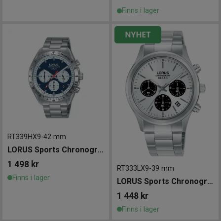
Finns i lager
RT339HX9
-
42 mm
LORUS Sports Chronograph 42mm
1 498
kr
RT333LX9
-
39 mm
Finns i lager
LORUS Sports Chronograph 39mm
1 448
kr
Finns i lager