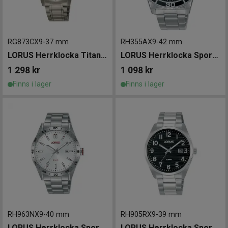
RG873CX9
-
37 mm
RH355AX9
-
42 mm
LORUS Herrklocka Titanium 37mm
LORUS Herrklocka Sports Day/Date 42mm
1 298
kr
1 098
kr
Finns i lager
Finns i lager
RH963NX9
-
40 mm
RH905RX9
-
39 mm
LORUS Herrklocka Sports 40mm
LORUS Herrklocka Sports 39mm