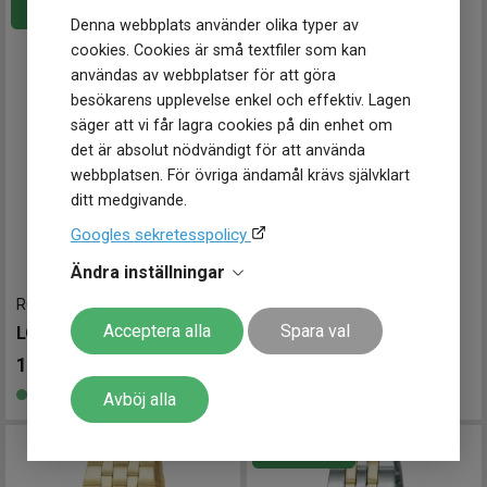
Denna webbplats använder olika typer av
cookies. Cookies är små textfiler som kan
användas av webbplatser för att göra
besökarens upplevelse enkel och effektiv. Lagen
säger att vi får lagra cookies på din enhet om
det är absolut nödvändigt för att använda
webbplatsen. För övriga ändamål krävs självklart
ditt medgivande.
Googles sekretesspolicy
Ändra inställningar
RG216YX9
-
26.5 mm
RRX73JX9
-
24 mm
Acceptera alla
Spara val
LORUS Ladies 26.5mm
LORUS Ladies 24mm
1 098
kr
1 198
kr
Finns i lager
Finns i lager
Avböj alla