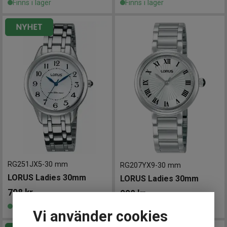
Finns i lager
Finns i lager
RG251JX5
-
30 mm
RG207YX9
-
30 mm
LORUS Ladies 30mm
LORUS Ladies 30mm
798
kr
998
kr
Finns i lager
Finns i lager
Vi använder cookies