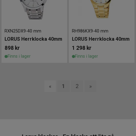
RXN25DX9
-
40 mm
RH986KX9
-
40 mm
LORUS Herrklocka 40mm
LORUS Herrklocka 40mm
898
kr
1 298
kr
Finns i lager
Finns i lager
«
1
2
»