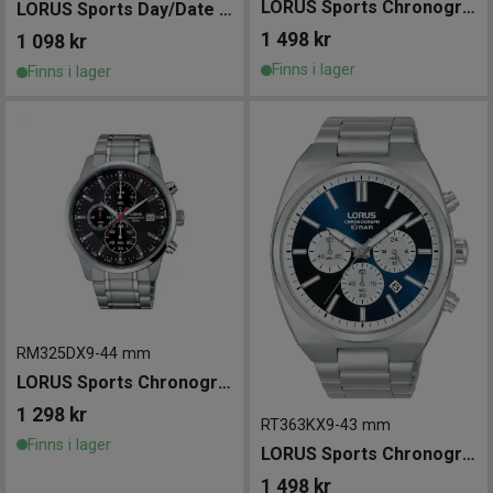
LORUS Sports Chronograph 45mm
LORUS Sports Day/Date 43mm
1 498
kr
1 098
kr
Finns i lager
Finns i lager
RM325DX9
-
44 mm
LORUS Sports Chronograph 44mm
1 298
kr
RT363KX9
-
43 mm
Finns i lager
LORUS Sports Chronograph 43mm
1 498
kr