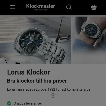
HEM
KLOCKOR
SMYCKEN
ÖVRIGT
VARUMÄRKEN
Lorus Klockor
BUTIKER
Bra klockor till bra priser
Lorus lanserades i Europa 1982 för att komplettera de
PRESENTKORT
redan populära varumärkena Pulsar och Seiko som även de
tillverkas av Seiko Watch Corporation. På så sätt drar Lorus
Snabba leveranser
klockor nytta av det stora varumärkets teknikutveckling och