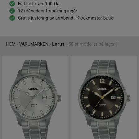
Fri frakt över 1000 kr
resurser i sin produktportfölj. Lorus klockor tillverkas efter
12 månaders försäkring ingår
Seikos höga krav och riktlinjer, har god design och utmärkta
Gratis justering av armband i Klockmaster butik
tekniska egenskaper men kan konkurrera i en lägre
prisklass. Modellerna, och det är många, finns utrustade
med alla standardfunktioner likväl som solcellsladdning,
alarm, digital visning och duodisplay.
HEM
›
VARUMÄRKEN
›
Lorus
[
50
st
modeller på lager ]