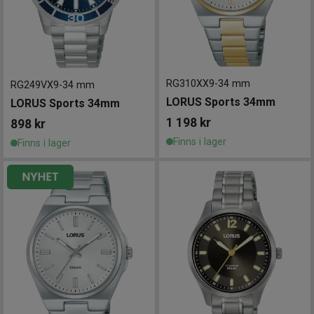
RG310XX9
-
34 mm
RG249VX9
-
34 mm
LORUS Sports 34mm
LORUS Sports 34mm
1 198
kr
898
kr
Finns i lager
Finns i lager