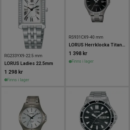
RS931CX9
-
40 mm
LORUS Herrklocka Titanium 40mm
1 398
kr
RG233YX9
-
22.5 mm
Finns i lager
LORUS Ladies 22.5mm
1 298
kr
Finns i lager