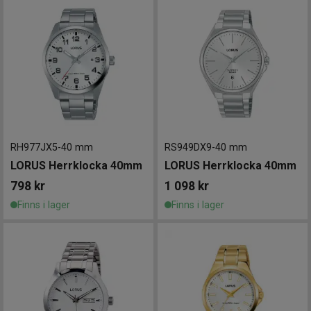
RH977JX5
-
40 mm
RS949DX9
-
40 mm
LORUS Herrklocka 40mm
LORUS Herrklocka 40mm
798
kr
1 098
kr
Finns i lager
Finns i lager