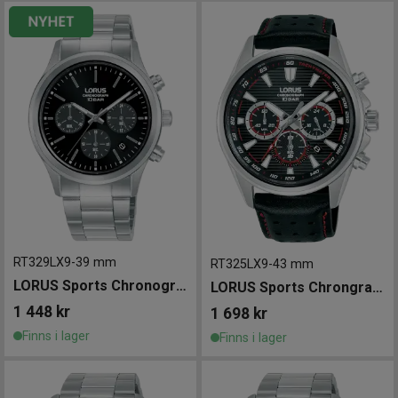
RT329LX9
-
39 mm
RT325LX9
-
43 mm
LORUS Sports Chronograph 39mm
LORUS Sports Chrongraph 43mm
1 448
kr
1 698
kr
Finns i lager
Finns i lager