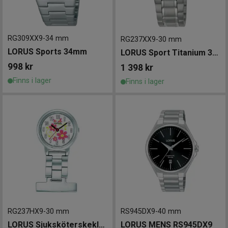
RG309XX9
-
34 mm
RG237XX9
-
30 mm
LORUS Sports 34mm
LORUS Sport Titanium 30mm
998
kr
1 398
kr
Finns i lager
Finns i lager
RG237HX9
-
30 mm
RS945DX9
-
40 mm
LORUS Sjuksköterskeklocka
LORUS MENS RS945DX9