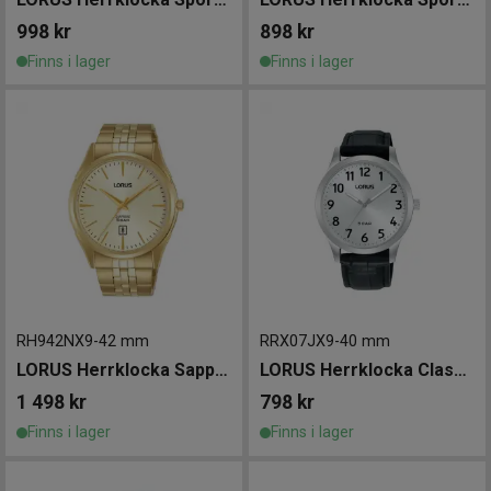
998
kr
898
kr
Finns i lager
Finns i lager
RH942NX9
-
42 mm
RRX07JX9
-
40 mm
LORUS Herrklocka Sapphire 42mm
LORUS Herrklocka Classic 40mm
1 498
kr
798
kr
Finns i lager
Finns i lager