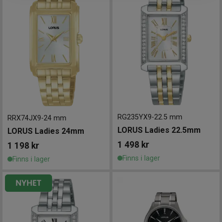
RG235YX9
-
22.5 mm
RRX74JX9
-
24 mm
LORUS Ladies 22.5mm
LORUS Ladies 24mm
1 498
kr
1 198
kr
Finns i lager
Finns i lager