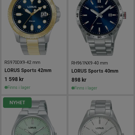
RS970DX9
-
42 mm
RH961NX9
-
40 mm
LORUS Sports 42mm
LORUS Sports 40mm
1 598
kr
898
kr
Finns i lager
Finns i lager