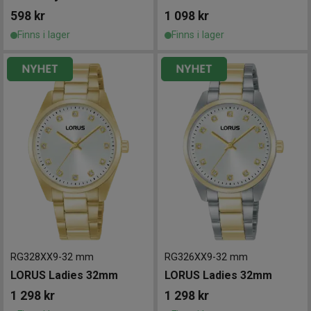
598
kr
1 098
kr
Finns i lager
Finns i lager
RG328XX9
-
32 mm
RG326XX9
-
32 mm
LORUS Ladies 32mm
LORUS Ladies 32mm
1 298
kr
1 298
kr