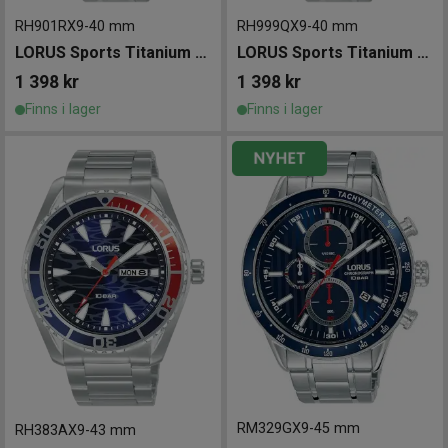
RH901RX9
-
40 mm
RH999QX9
-
40 mm
LORUS Sports Titanium 40mm
LORUS Sports Titanium 40mm
1 398
kr
1 398
kr
Finns i lager
Finns i lager
RM329GX9
-
45 mm
RH383AX9
-
43 mm