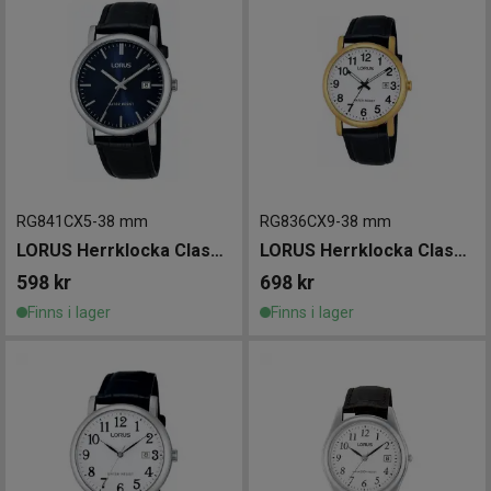
RG841CX5
-
38 mm
RG836CX9
-
38 mm
LORUS Herrklocka Classic 38mm
LORUS Herrklocka Classic 38mm
598
kr
698
kr
Finns i lager
Finns i lager