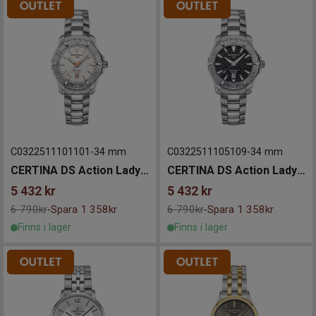
C0322511101101
-
34 mm
C0322511105109
-
34 mm
CERTINA DS Action Lady 34mm
CERTINA DS Action Lady 34mm
5 432
kr
5 432
kr
6 790kr
Spara 1 358kr
6 790kr
Spara 1 358kr
-
-
Finns i lager
Finns i lager