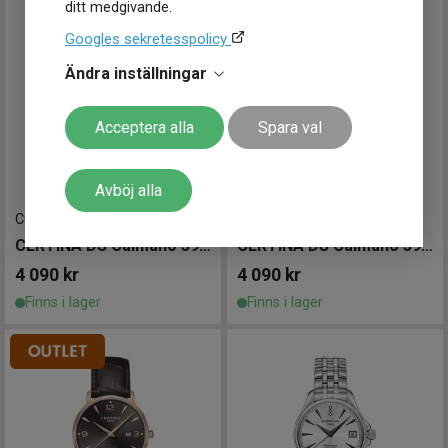
ditt medgivande.
Googles sekretesspolicy
Ändra inställningar
Acceptera alla
Spara val
Avböj alla
C0354101603701
-
39 mm
C0354101605700
-
39 mm
CERTINA DS Caimano 39mm
CERTINA DS Caimano 39mm
4 090
kr
4 090
kr
Finns i lager
Finns i lager