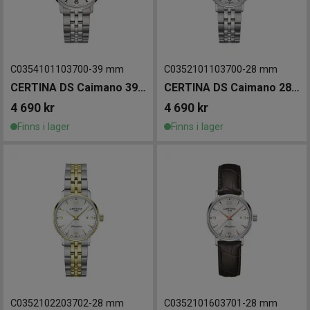
C0354101103700
-
39 mm
C0352101103700
-
28 mm
CERTINA DS Caimano 39mm
CERTINA DS Caimano 28mm
4 690
kr
4 690
kr
Finns i lager
Finns i lager
C0352102203702
-
28 mm
C0352101603701
-
28 mm