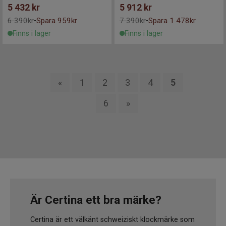
5 432
kr
5 912
kr
6 390kr
Spara 959kr
7 390kr
Spara 1 478kr
-
-
Finns i lager
Finns i lager
«
1
2
3
4
5
6
»
Är Certina ett bra märke?
Certina är ett välkänt schweiziskt klockmärke som