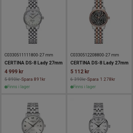
C0330511111800
-
27 mm
C0330512208800
-
27 mm
CERTINA DS-8 Lady 27mm
CERTINA DS-8 Lady 27mm
4 999
kr
5 112
kr
5 890kr
Spara 891kr
6 390kr
Spara 1 278kr
-
-
Finns i lager
Finns i lager