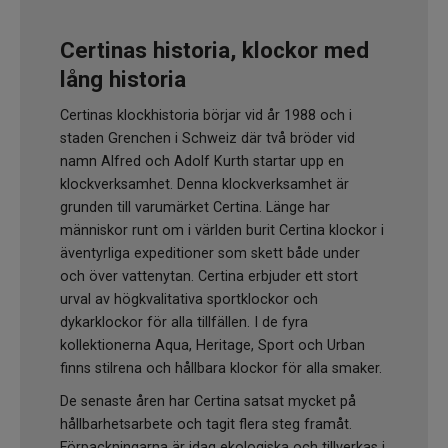
Certinas historia, klockor med
lång historia
Certinas klockhistoria börjar vid år 1988 och i
staden Grenchen i Schweiz där två bröder vid
namn Alfred och Adolf Kurth startar upp en
klockverksamhet. Denna klockverksamhet är
grunden till varumärket Certina. Länge har
människor runt om i världen burit Certina klockor i
äventyrliga expeditioner som skett både under
och över vattenytan. Certina erbjuder ett stort
urval av högkvalitativa sportklockor och
dykarklockor för alla tillfällen. I de fyra
kollektionerna Aqua, Heritage, Sport och Urban
finns stilrena och hållbara klockor för alla smaker.
De senaste åren har Certina satsat mycket på
hållbarhetsarbete och tagit flera steg framåt.
Förpackningarna är idag ekologiska och tillverkas i