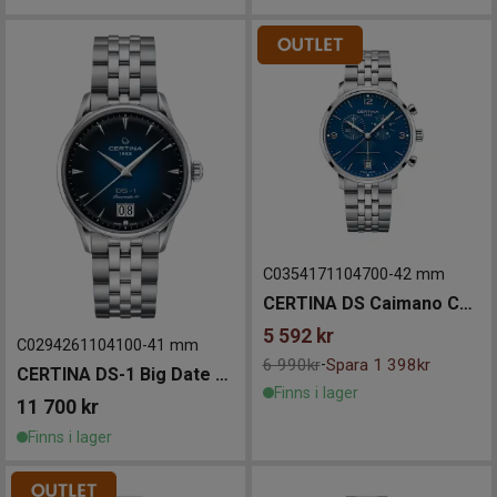
C0354171104700
-
42 mm
CERTINA DS Caimano Chronograph 42mm
5 592
kr
C0294261104100
-
41 mm
6 990kr
Spara 1 398kr
-
CERTINA DS-1 Big Date Powermatic 80 41mm
Finns i lager
11 700
kr
Finns i lager