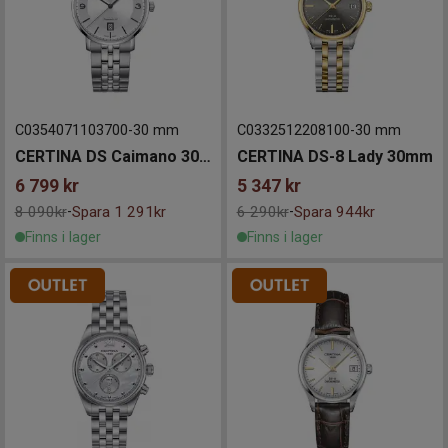
C0354071103700
-
30 mm
C0332512208100
-
30 mm
CERTINA DS Caimano 30mm
CERTINA DS-8 Lady 30mm
6 799
kr
5 347
kr
8 090kr
Spara 1 291kr
6 290kr
Spara 944kr
-
-
Finns i lager
Finns i lager