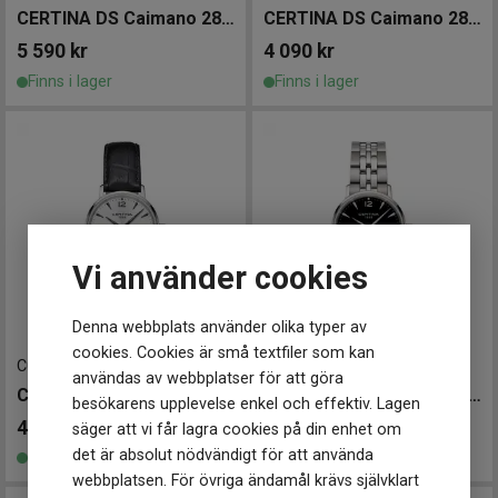
CERTINA DS Caimano 28mm
CERTINA DS Caimano 28mm
5 590
kr
4 090
kr
Finns i lager
Finns i lager
Vi använder cookies
Denna webbplats använder olika typer av
cookies. Cookies är små textfiler som kan
C0352101603700
-
28 mm
C0352101105700
-
28 mm
användas av webbplatser för att göra
CERTINA DS Caimano 28mm
CERTINA DS Caimano 28mm
besökarens upplevelse enkel och effektiv. Lagen
4 090
kr
4 690
kr
säger att vi får lagra cookies på din enhet om
det är absolut nödvändigt för att använda
Finns i lager
Finns i lager
webbplatsen. För övriga ändamål krävs självklart