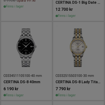
5 990kr
Spara 991kr
-
CERTINA DS-1 Big Date Powermatic 80 41mm 60th Anni
Finns i lager
12 700
kr
Finns i lager
C0334511105100
-
40 mm
C0332515503100
-
30 mm
CERTINA DS-8 40mm
CERTINA DS-8 Lady Titanium 30mm
6 190
kr
7 790
kr
Finns i lager
Finns i lager