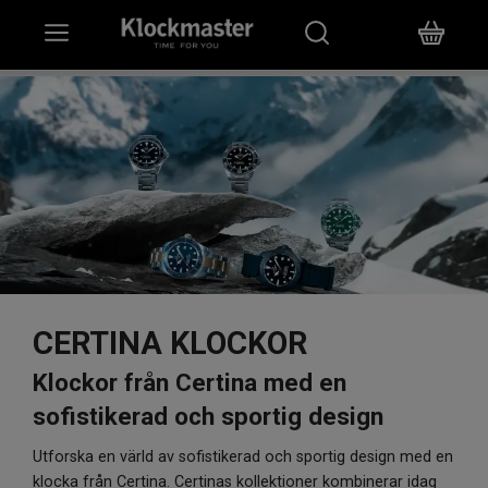
HEM
KLOCKOR
SMYCKEN
ÖVRIGT
VARUMÄRKEN
CERTINA KLOCKOR
BUTIKER
Klockor från Certina med en
sofistikerad och sportig design
PRESENTKORT
Utforska en värld av sofistikerad och sportig design med en
klocka från Certina. Certinas kollektioner kombinerar idag