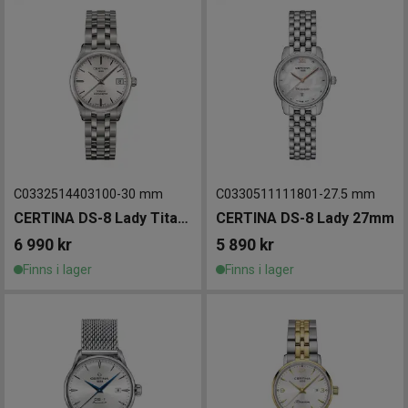
C0332514403100
-
30 mm
C0330511111801
-
27.5 mm
CERTINA DS-8 Lady Titanium 30mm
CERTINA DS-8 Lady 27mm
6 990
kr
5 890
kr
Finns i lager
Finns i lager