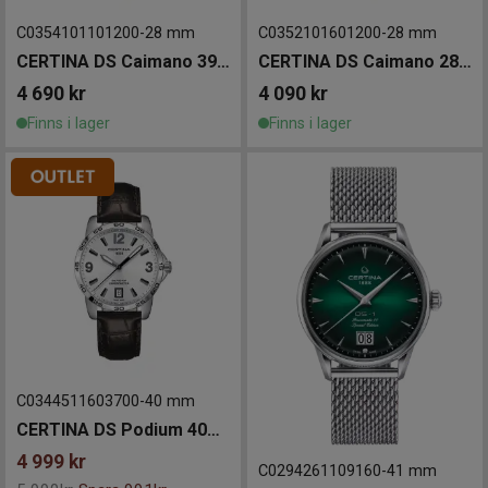
C0354101101200
-
28 mm
C0352101601200
-
28 mm
CERTINA DS Caimano 39mm
CERTINA DS Caimano 28mm
4 690
kr
4 090
kr
Finns i lager
Finns i lager
C0344511603700
-
40 mm
CERTINA DS Podium 40mm
4 999
kr
C0294261109160
-
41 mm