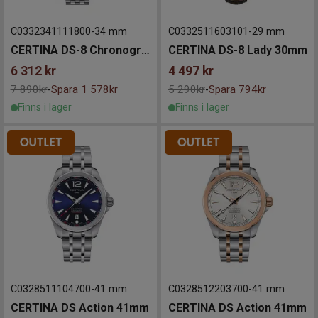
C0332341111800
-
34 mm
C0332511603101
-
29 mm
CERTINA DS-8 Chronograph 34mm
CERTINA DS-8 Lady 30mm
6 312
kr
4 497
kr
7 890kr
Spara 1 578kr
5 290kr
Spara 794kr
-
-
Finns i lager
Finns i lager
C0328511104700
-
41 mm
C0328512203700
-
41 mm
CERTINA DS Action 41mm
CERTINA DS Action 41mm