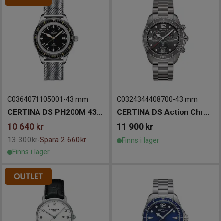
C0364071105001
-
43 mm
C0324344408700
-
43 mm
CERTINA DS PH200M 43mm
CERTINA DS Action Chronograph Titanium 43mm
10 640
kr
11 900
kr
13 300kr
Spara 2 660kr
-
Finns i lager
Finns i lager