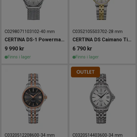
C0298071103102
-
40 mm
C0352105503702
-
28 mm
CERTINA DS-1 Powermatic 80 40mm
CERTINA DS Caimano Titanium 28mm
9 990
kr
6 790
kr
Finns i lager
Finns i lager
C0320512208600
-
34 mm
C0320514403600
-
34 mm