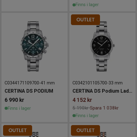
Finns i lager
C0344171109700
-
41 mm
C0342101105700
-
33 mm
CERTINA DS PODIUM
CERTINA DS Podium Lady 33mm
6 990
kr
4 152
kr
5 190kr
Spara 1 038kr
-
Finns i lager
Finns i lager