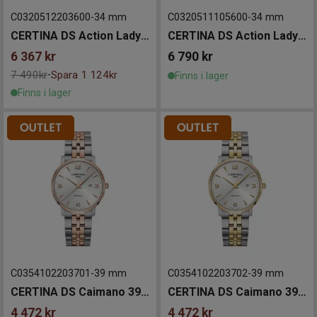
C0320512203600
-
34 mm
C0320511105600
-
34 mm
CERTINA DS Action Lady Diamonds 34mm
CERTINA DS Action Lady Diamonds 34mm
6 367
kr
6 790
kr
7 490kr
Spara 1 124kr
-
Finns i lager
Finns i lager
C0354102203701
-
39 mm
C0354102203702
-
39 mm
CERTINA DS Caimano 39mm
CERTINA DS Caimano 39mm
4 472
kr
4 472
kr