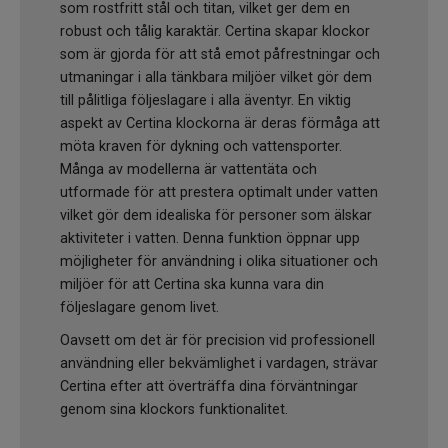
som rostfritt stål och titan, vilket ger dem en
robust och tålig karaktär. Certina skapar klockor
som är gjorda för att stå emot påfrestningar och
utmaningar i alla tänkbara miljöer vilket gör dem
till pålitliga följeslagare i alla äventyr. En viktig
aspekt av Certina klockorna är deras förmåga att
möta kraven för dykning och vattensporter.
Många av modellerna är vattentäta och
utformade för att prestera optimalt under vatten
vilket gör dem idealiska för personer som älskar
aktiviteter i vatten. Denna funktion öppnar upp
möjligheter för användning i olika situationer och
miljöer för att Certina ska kunna vara din
följeslagare genom livet.
Oavsett om det är för precision vid professionell
användning eller bekvämlighet i vardagen, strävar
Certina efter att överträffa dina förväntningar
genom sina klockors funktionalitet.