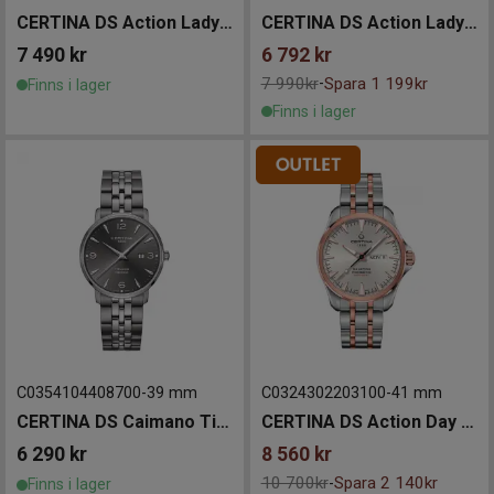
CERTINA DS Action Lady Diamonds 34mm
CERTINA DS Action Lady Diamonds 34mm
7 490
kr
6 792
kr
7 990kr
Spara 1 199kr
-
Finns i lager
Finns i lager
C0354104408700
-
39 mm
C0324302203100
-
41 mm
CERTINA DS Caimano Titanium 39mm
CERTINA DS Action Day Date Powermatic 80 41mm
6 290
kr
8 560
kr
10 700kr
Spara 2 140kr
-
Finns i lager