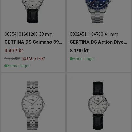
C0354101601200
-
39 mm
C0324511104700
-
41 mm
CERTINA DS Caimano 39mm
CERTINA DS Action Diver 41mm
3 477
kr
8 190
kr
4 090kr
Spara 614kr
-
Finns i lager
Finns i lager