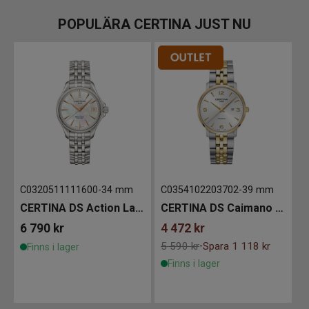
POPULÄRA CERTINA JUST NU
C0320511111600
-
34 mm
C0354102203702
-
39 mm
CERTINA DS Action Lady Diamonds 34mm
CERTINA DS Caimano 39mm
6 790
kr
4 472
kr
C
5 590 kr
Spara 1 118 kr
-
Finns i lager
Limited Edition
Finns i lager
1