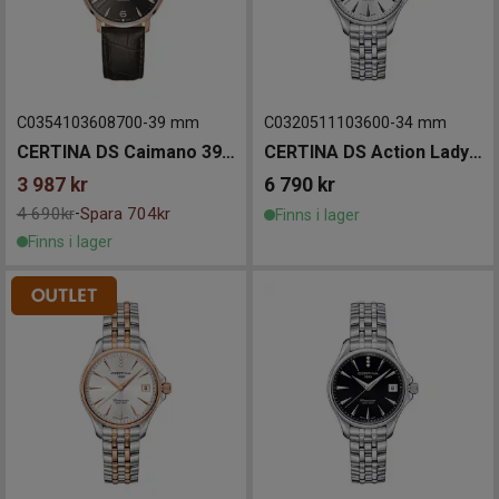
C0354103608700
-
39 mm
C0320511103600
-
34 mm
CERTINA DS Caimano 39mm
CERTINA DS Action Lady Diamonds 34mm
3 987
kr
6 790
kr
4 690kr
Spara 704kr
-
Finns i lager
Finns i lager