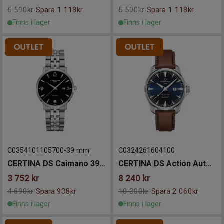
5 590kr
Spara 1 118kr
5 590kr
Spara 1 118kr
-
-
Finns i lager
Finns i lager
C0354101105700
-
39 mm
C0324261604100
CERTINA DS Caimano 39mm
CERTINA DS Action Automatic
3 752
kr
8 240
kr
4 690kr
Spara 938kr
10 300kr
Spara 2 060kr
-
-
Finns i lager
Finns i lager