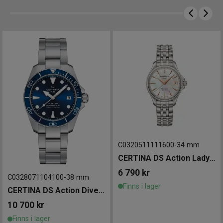
C0320511111600
-
34 mm
CERTINA DS Action Lady Diamonds 34mm
6 790
kr
C0328071104100
-
38 mm
Finns i lager
CERTINA DS Action Diver Powermatic 80 38mm
10 700
kr
Finns i lager