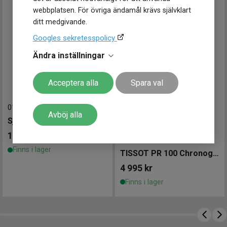
webbplatsen. För övriga ändamål krävs självklart
ditt medgivande.
Googles sekretesspolicy
Ändra inställningar
Acceptera alla
Spara val
010211
-
35.5 mm
Avböj alla
Sjöö Sandström Royal Steel Chronograph 35,5mm
18 200
kr
T1502171113100
-
36 mm
Finns i lager
TISSOT PR 100 Chronograph 36mm
4 995
kr
Finns i lager