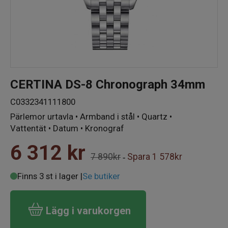
CERTINA DS-8 Chronograph 34mm
C0332341111800
Pärlemor urtavla • Armband i stål • Quartz •
Vattentät • Datum • Kronograf
6 312
kr
7 890kr
Spara
1 578kr
-
Finns 3 st i lager |
Se butiker
Lägg i varukorgen