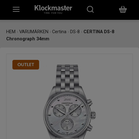
HEM
HEM
›
VARUMÄRKEN
›
Certina
›
DS-8
›
CERTINA DS-8
Chronograph 34mm
KLOCKOR
SMYCKEN
ÖVRIGT
VARUMÄRKEN
BUTIKER
PRESENTKORT