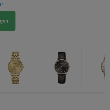
er
rgen