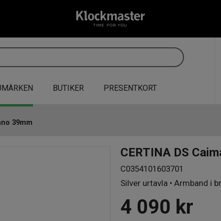
UMÄRKEN
BUTIKER
PRESENTKORT
ano 39mm
CERTINA DS Cai
C0354101603701
Silver urtavla • Armband i b
4 090
kr