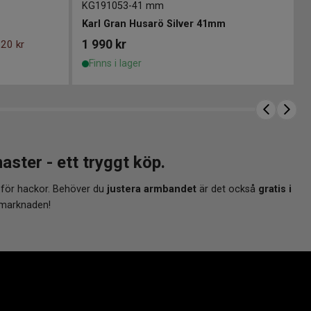
KG191053
-
41 mm
Karl Gran Husarö Silver 41mm
1 990
kr
20 kr
Finns i lager
er - ett tryggt köp.
 för hackor. Behöver du
justera armbandet
är det också
gratis i
 marknaden!