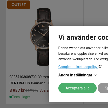
Vi använder co
Denna webbplats använder olika
besökarens upplevelse enkel och
använda webbplatsen. För övriga
Googles sekretesspolicy
Ändra inställningar
C0354103608700
-
39 mm
C035410160
CERTINA DS Caimano 39mm
CERTINA D
Acceptera alla
S
3 987
kr
4 090
kr
4 690 kr
Spara 703 kr
-
Finns i lager
Finns i lage