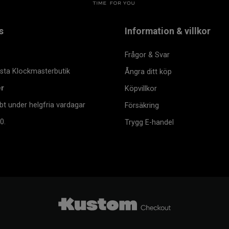
s
Information & villkor
Frågor & Svar
msta Klockmasterbutik
Ångra ditt köp
er
Köpvillkor
bt under helgfria vardagar
Försäkring
0.
Trygg E-handel