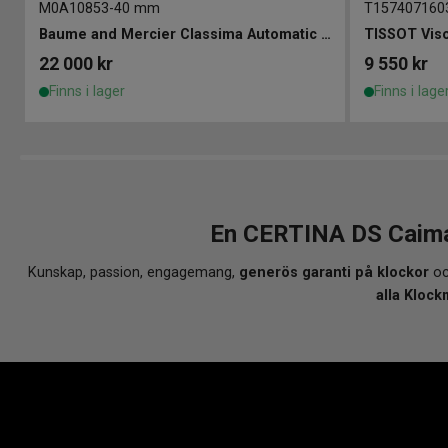
M0A10853
-
40 mm
T157407160
Baume and Mercier Classima Automatic 40mm
TISSOT Vis
22 000
kr
9 550
kr
Finns i lager
Finns i lage
En CERTINA DS Caima
Kunskap, passion, engagemang,
generös garanti på klockor
oc
alla Klock