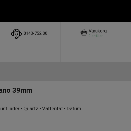
Varukorg
0
143-752 00
0
artiklar
mano 39mm
runt läder • Quartz • Vattentät • Datum