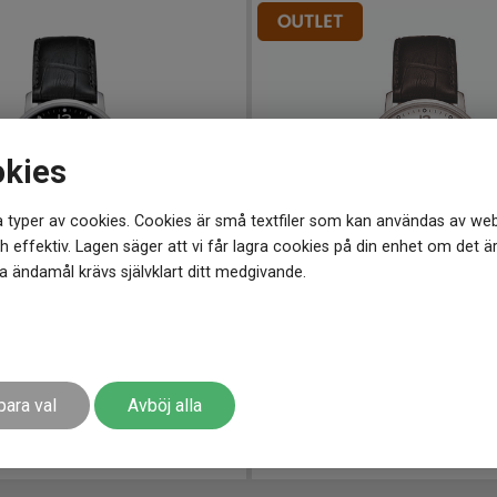
okies
 typer av cookies. Cookies är små textfiler som kan användas av web
 effektiv. Lagen säger att vi får lagra cookies på din enhet om det ä
 ändamål krävs självklart ditt medgivande.
5700
-
39 mm
C0354101601200
-
39 mm
S Caimano 39mm
CERTINA DS Caimano 39mm
para val
Avböj alla
3 477
kr
4 090 kr
Spara 613 k
-
r
Finns i lager