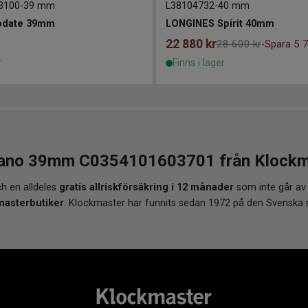
3100
-
39 mm
L38104732
-
40 mm
odate 39mm
LONGINES Spirit 40mm
22 880
kr
28 600 kr
Spara 5 7
-
r
Finns i lager
no 39mm C0354101603701 från Klockmast
h en alldeles
gratis allriskförsäkring i 12 månader
som inte går av
masterbutiker
. Klockmaster har funnits sedan 1972 på den Svenska