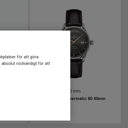
bplatser för att göra
r absolut nödvändigt för att
C0298071608101
-
40 mm
CERTINA DS-1 Powermatic 80 40mm
8 990
kr
r
Finns i lager