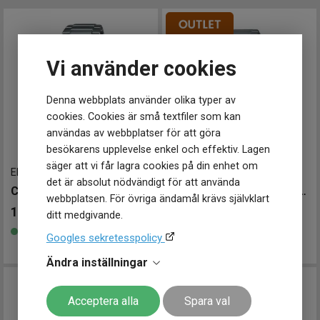
Vi använder cookies
Denna webbplats använder olika typer av
cookies. Cookies är små textfiler som kan
användas av webbplatser för att göra
besökarens upplevelse enkel och effektiv. Lagen
säger att vi får lagra cookies på din enhet om
EFB-109D-7AVEF
-
38.5 mm
EFB-700D-8AVUEF
-
45 mm
det är absolut nödvändigt för att använda
CASIO Edifice Motorsports 38.5mm
CASIO Edifice Chronograph 45mm
webbplatsen. För övriga ändamål krävs självklart
1 999
kr
1 838
kr
ditt medgivande.
2 298kr
Spara 460kr
-
Finns i lager
Googles sekretesspolicy
Finns i lager
Ändra inställningar
Acceptera alla
Spara val