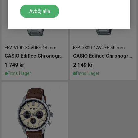
Avböj alla
EFV-610D-3CVUEF
-
44 mm
EFB-730D-1AVUEF
-
40 mm
CASIO Edifice Chronograph 44mm
CASIO Edifice Chronograph 40mm
1 749
kr
2 149
kr
Finns i lager
Finns i lager