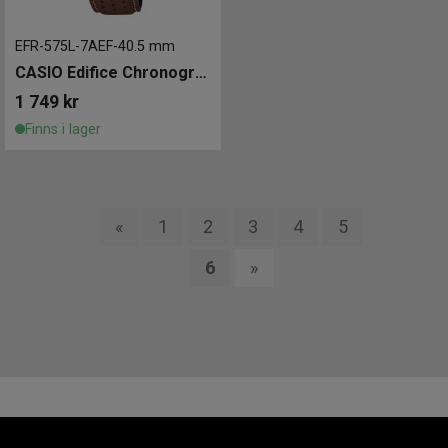
EFR-575L-7AEF
-
40.5 mm
CASIO Edifice Chronograph 40mm
1 749
kr
Finns i lager
«
1
2
3
4
5
6
»