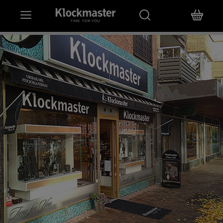
HEM
KLOCKOR
SMYCKEN
ÖVRIGT
VARUMÄRKEN
BUTIKER
PRESENTKORT