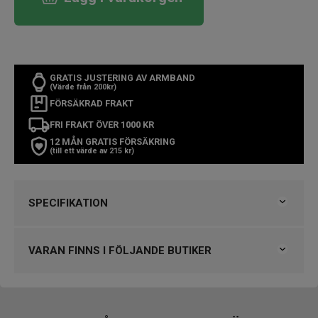
GRATIS JUSTERING AV ARMBAND
(Värde från 200kr)
FÖRSÄKRAD FRAKT
FRI FRAKT ÖVER 1000 KR
12 MÅN GRATIS FÖRSÄKRING
(till ett värde av 215 kr)
SPECIFIKATION
Varumärke
Casio
Kollektion
G-Shock
VARAN FINNS I FÖLJANDE BUTIKER
Serie
2100
Typ av klocka
Herrklocka
Björkegrens Urmakeri 1933 Kalmar
Stil
Digitala klockor
Engströms Urmakeri, Jönköping
Garanti
2 år
Klockmaster Alingsås