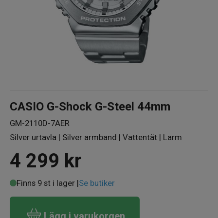
CASIO G-Shock G-Steel 44mm
GM-2110D-7AER
Silver urtavla | Silver armband | Vattentät | Larm
4 299
kr
Finns 9 st i lager |
Se butiker
Lägg i varukorgen