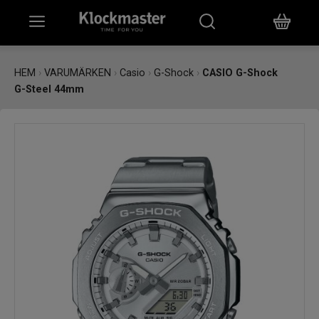
HEM
HEM
›
VARUMÄRKEN
›
Casio
›
G-Shock
›
CASIO G-Shock
G-Steel 44mm
KLOCKOR
SMYCKEN
ÖVRIGT
VARUMÄRKEN
BUTIKER
PRESENTKORT