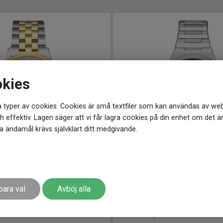
okies
 typer av cookies. Cookies är små textfiler som kan användas av web
 effektiv. Lagen säger att vi får lagra cookies på din enhet om det ä
 ändamål krävs självklart ditt medgivande.
3100
-
40 mm
C0434101109100
-
39 mm
-8 Gent 40mm
CERTINA DS-7 Quartz 39mm
para val
Avböj alla
5 790
kr
r
Finns i lager