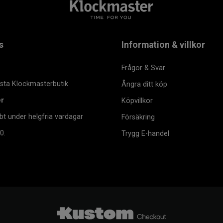
s
Information & villkor
Frågor & Svar
msta Klockmasterbutik
Ångra ditt köp
er
Köpvillkor
bt under helgfria vardagar
Försäkring
0.
Trygg E-handel