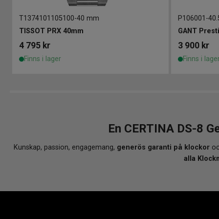
T1374101105100
-
40 mm
P106001
-
40
TISSOT PRX 40mm
GANT Prest
4 795
kr
3 900
kr
Finns i lager
Finns i lage
En CERTINA DS-8 Ge
Kunskap, passion, engagemang,
generös garanti på klockor
oc
alla Klock