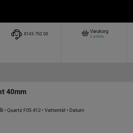
Varukorg
0
143-752 00
0
artiklar
nt 40mm
ål • Quartz F05.412 • Vattentät • Datum