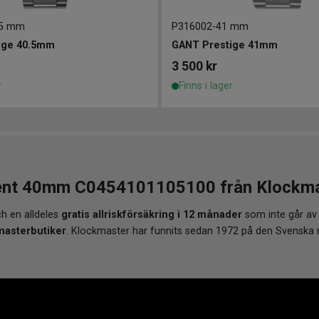
.5 mm
P316002
-
41 mm
ige 40.5mm
GANT Prestige 41mm
3 500
kr
r
Finns i lager
nt 40mm C0454101105100 från Klockmaste
h en alldeles
gratis allriskförsäkring i 12 månader
som inte går av
masterbutiker
. Klockmaster har funnits sedan 1972 på den Svenska