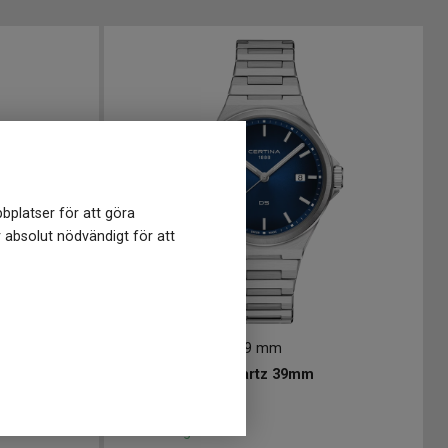
bplatser för att göra
r absolut nödvändigt för att
C0434101104100
-
39 mm
CERTINA DS-7 Quartz 39mm
5 790
kr
Finns i lager