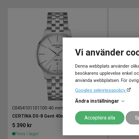
Vi använder co
Denna webbplats använder olika
besökarens upplevelse enkel och
använda webbplatsen. För övriga
Googles sekretesspolicy
Ändra inställningar
C0454101101100
-
40 mm
C045410220
CERTINA DS-8 Gent 40mm
CERTINA DS
Acceptera alla
S
5 390
kr
6 390
kr
Finns i lager
Finns i lage