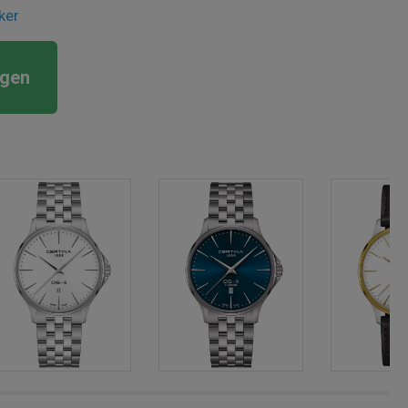
ker
rgen