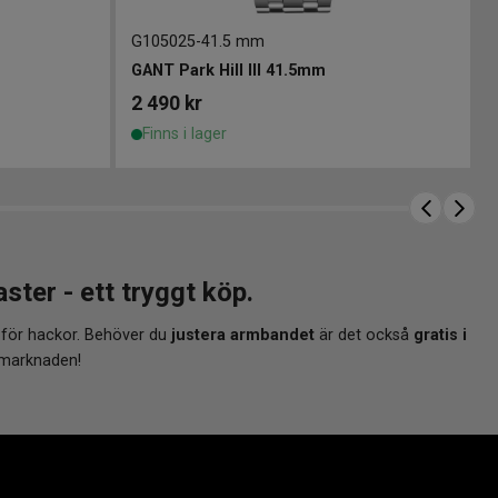
G105025
-
41.5 mm
GANT Park Hill III 41.5mm
2 490
kr
Finns i lager
r - ett tryggt köp.
 för hackor. Behöver du
justera armbandet
är det också
gratis i
 marknaden!