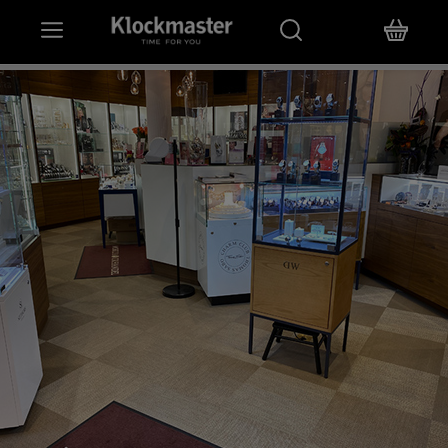
HEM
KLOCKOR
SMYCKEN
ÖVRIGT
VARUMÄRKEN
BUTIKER
PRESENTKORT