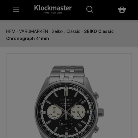
HEM
HEM
›
VARUMÄRKEN
›
Seiko
›
Classic
›
SEIKO Classic
Chronograph 41mm
KLOCKOR
SMYCKEN
ÖVRIGT
VARUMÄRKEN
BUTIKER
PRESENTKORT