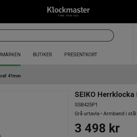
UMÄRKEN
BUTIKER
PRESENTKORT
graf 41mm
SEIKO Herrklocka
SSB425P1
Grå urtavla • Armband i stå
3 498
kr