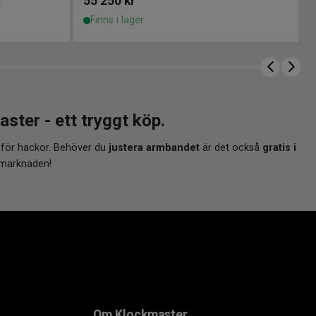
55 250
kr
r
Finns i lager
er - ett tryggt köp.
 för hackor. Behöver du
justera armbandet
är det också
gratis i
 marknaden!
Om Klockmaster