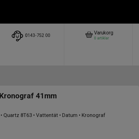
Varukorg
0
143-752 00
0
artiklar
 Kronograf 41mm
l • Quartz 8T63 • Vattentät • Datum • Kronograf