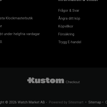
Frågor & Svar
msta Klockmasterbutik
Ångra ditt köp
er
Köpvillkor
bt under helgfria vardagar
Försäkring
0.
Trygg E-handel
ght © 2026 Watch Market AB -
Powered by Sitesmart
•
Sitemap
•
C