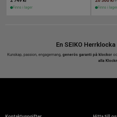
2 749
kr
26 360
kr
3
Finns i lager
Finns i lage
En SEIKO Herrklocka
Kunskap, passion, engagemang,
generös garanti på klockor
oc
alla Klock
Kontaktuppgifter
Hitta till os