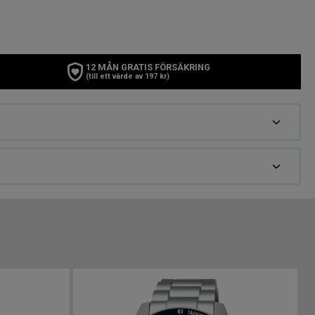
12 MÅN GRATIS FÖRSÄKRING
(till ett värde av 197 kr)