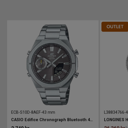
ECB-S10D-8AEF
-
43 mm
L38834766
-
m
CASIO Edifice Chronograph Bluetooth 43mm