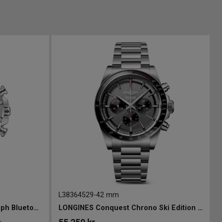
L38364529
-
42 mm
CASIO Edifice Slim Chronograph Bluetooth 46mm
LONGINES Conquest Chrono Ski Edition 42mm