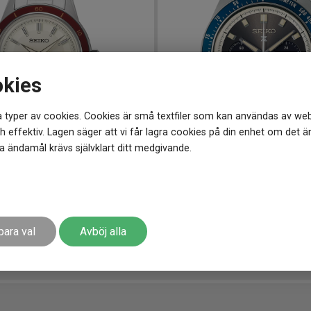
okies
 typer av cookies. Cookies är små textfiler som kan användas av web
 effektiv. Lagen säger att vi får lagra cookies på din enhet om det ä
 ändamål krävs självklart ditt medgivande.
1 mm
SSC939P1
-
41.5 mm
age Style 60s 41mm Ruby
SEIKO Prospex Speedtimer S
7 998
kr
998 kr
Spara 700 kr
-
para val
Avböj alla
r
Finns i lager