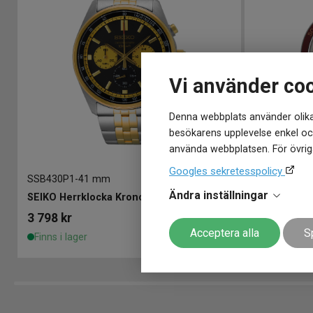
Vi använder co
Denna webbplats använder olika
besökarens upplevelse enkel och
använda webbplatsen. För övriga
Googles sekretesspolicy
SSB430P1
-
41 mm
SRPH93J1
-
4
Ändra inställningar
SEIKO Herrklocka Kronograf 41mm
SEIKO Pres
3 798
kr
6 298
kr
6 
Acceptera alla
S
Finns i lager
Finns i lage