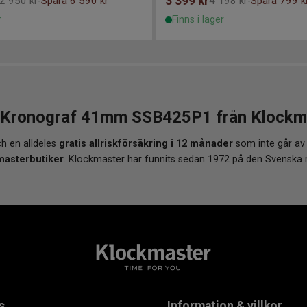
3 399
kr
2 950 kr
Spara 6 590 kr
4 198 kr
Spara 799 k
-
-
r
Finns i lager
 Kronograf 41mm SSB425P1 från Klockmast
h en alldeles
gratis allriskförsäkring i 12 månader
som inte går av
masterbutiker
. Klockmaster har funnits sedan 1972 på den Svenska
s
Information & villkor