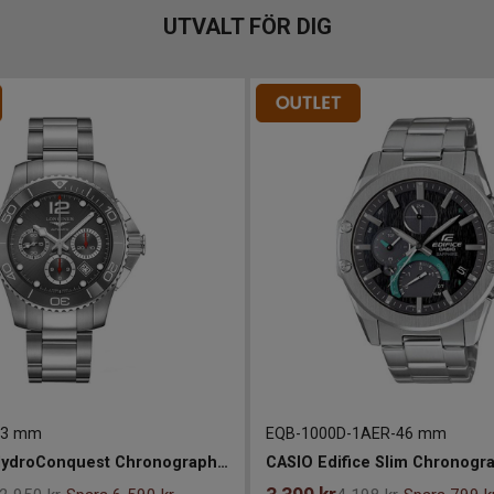
UTVALT FÖR DIG
43 mm
EQB-1000D-1AER
-
46 mm
LONGINES HydroConquest Chronograph 43mm