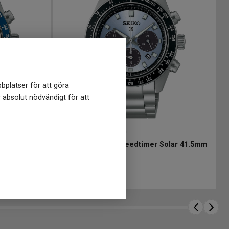
bplatser för att göra
r absolut nödvändigt för att
SSC935P1
-
41.5 mm
olar 41.5mm
SEIKO Prospex Speedtimer Solar 41.5mm
7 998
kr
Finns i lager