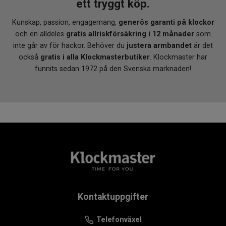
ett tryggt köp.
Bandfäste: 16 mm
Vikt: 90 gram
Kunskap, passion, engagemang,
generös garanti på klockor
och en alldeles
gratis allriskförsäkring i 12 månader
som
Batteri: Renata 371
inte går av för hackor. Behöver du
justera armbandet
är det
Butterflylås med tryckknappar för säker och
också
gratis i alla Klockmasterbutiker
. Klockmaster har
bekväm passform
funnits sedan 1972 på den Svenska marknaden!
Utbytbart armband med quick release funktion
Tillverkad i Schweiz
2 års internationell garanti
VARFÖR KLOCKMASTER?
När du köper din Tissot hos Klockmaster handlar du
tryggt från en
auktoriserad återförsäljare
. Du får alltid
en äkta klocka med full tillverkargaranti samt
gratis 12
månaders försäkring
. Dessutom ingår
gratis justering
av armband i valfri Klockmasterbutik
och
fri frakt
Kontaktuppgifter
över 1 000 kr
. Tissot PR 100 är ett stilfullt val för dig
som söker schweizisk kvalitet, tidlös elegans och pålitlig
Telefonväxel
precision i en och samma klocka.