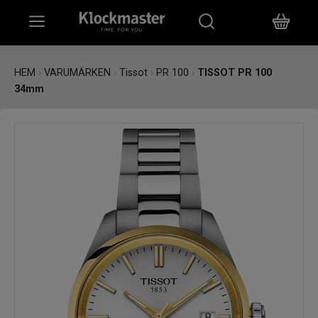
HEM
HEM
›
VARUMÄRKEN
›
Tissot
›
PR 100
›
TISSOT PR 100
34mm
KLOCKOR
SMYCKEN
ÖVRIGT
VARUMÄRKEN
BUTIKER
PRESENTKORT