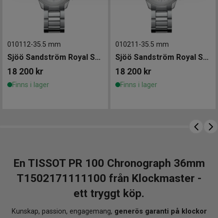
Kronograf med central sekundvisare,
30‑minutersräknare och
1/10‑sekundsindikering
010112
-
35.5 mm
010211
-
35.5 mm
ADD- och SPLIT‑funktioner för flexibel
Sjöö Sandström Royal Steel Chronograph 35mm
Sjöö Sandström Royal Steel Chronograph 35,5mm
tidtagning
18 200
kr
18 200
kr
Datumvisning och EOL‑indikator (batteriets
Finns i lager
Finns i lager
slutvarning)
Safirglas – reptåligt och klart
Vattentäthet 10 ATM – klarar bad och
vardagsäventyr
Utbytbart armband med quick‑release
Varför Klockmaster?
En TISSOT PR 100 Chronograph 36mm
T1502171111100 från Klockmaster -
När du köper din TISSOT PR 100 Chronograph hos
Klockmaster handlar du tryggt av en
auktoriserad
ett tryggt köp.
återförsäljare
. Du får alltid
garanterat äkta produkter
,
gratis 12 månaders försäkring
,
gratis justering av
Kunskap, passion, engagemang,
generös garanti på klockor