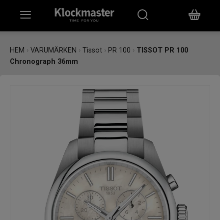
HEM
HEM
›
VARUMÄRKEN
›
Tissot
›
PR 100
›
TISSOT PR 100
Chronograph 36mm
KLOCKOR
SMYCKEN
ÖVRIGT
VARUMÄRKEN
BUTIKER
PRESENTKORT