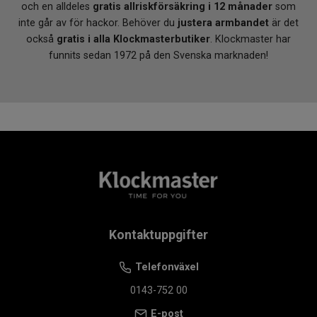
armband i valfri Klockmasterbutik
samt
fri frakt över
och en alldeles
gratis allriskförsäkring i 12 månader
som
1 000 kr
. En schweizisk kronograf med tidlös
inte går av för hackor. Behöver du
justera armbandet
är det
design, kombinerad med personlig service och full
också
gratis i alla Klockmasterbutiker
. Klockmaster har
trygghet.
funnits sedan 1972 på den Svenska marknaden!
Kontaktuppgifter
Telefonväxel
0143-752 00
E-post