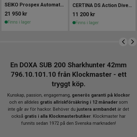
för optimal synlighet
SEIKO Prospex Automatic Divers GMT 42mm
CERTINA DS Action Diver Powermatic 80 40mm
Safirglas med antireflexbehandling
21 950
kr
11 200
kr
Datumvisning för praktisk vardagsanvändning
Finns i lager
Finns i lager
VARFÖR KLOCKMASTER?
När du köper din DOXA hos Klockmaster handlar du
tryggt hos en
auktoriserad återförsäljare
. Du är alltid
garanterad en äkta klocka direkt från tillverkaren.
En DOXA SUB 200 Sharkhunter 42mm
Dessutom ingår
gratis 12 månaders försäkring
,
gratis
justering av armbandet
i valfri Klockmasterbutik samt
796.10.101.10 från Klockmaster - ett
fri frakt vid köp över 1 000 kr
. Personlig service,
tryggt köp.
gedigen klockkunskap och klockor att lita på – varje dag.
Kunskap, passion, engagemang,
generös garanti på klockor
och en alldeles
gratis allriskförsäkring i 12 månader
som
inte går av för hackor. Behöver du
justera armbandet
är det
också
gratis i alla Klockmasterbutiker
. Klockmaster har
funnits sedan 1972 på den Svenska marknaden!