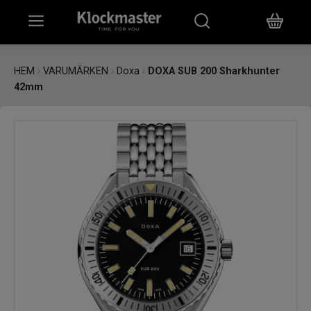
HEM
HEM
›
VARUMÄRKEN
›
Doxa
›
DOXA SUB 200 Sharkhunter
42mm
KLOCKOR
SMYCKEN
ÖVRIGT
VARUMÄRKEN
BUTIKER
PRESENTKORT