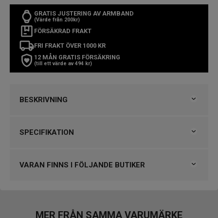
GRATIS JUSTERING AV ARMBAND
(Värde från 200kr)
FÖRSÄKRAD FRAKT
FRI FRAKT ÖVER 1000 KR
12 MÅN GRATIS FÖRSÄKRING
(till ett värde av 494 kr)
BESKRIVNING
DOXA SUB 200 Sharkhunter
SPECIFIKATION
SNABBFAKTA
Varumärke
Doxa
Artikelnummer:
796.10.101.10
Kollektion
Doxa
VARAN FINNS I FÖLJANDE BUTIKER
Diameter:
42 mm
Typ av klocka
Herrklocka
Stil
Automatklockor, Dykarklockor
Klockmaster Helsingborg Väla Rydbergs Ur
Urverk:
Automatiskt
Garanti
2 år
Färg på urtavla:
Svart
VARUMÄRKET HITTAR DU HOS
MER FRÅN SAMMA VARUMÄRKE
Vattentäthet:
20 ATM / 200 m
Design