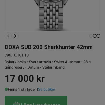
DOXA SUB 200 Sharkhunter 42mm
796.10.101.10
Dykarklocka • Svart urtavla • Swiss Automat • 38 h
gångreserv • Datum • Stålarmband
17 000
kr
Finns 1 st i lager |
Se butiker