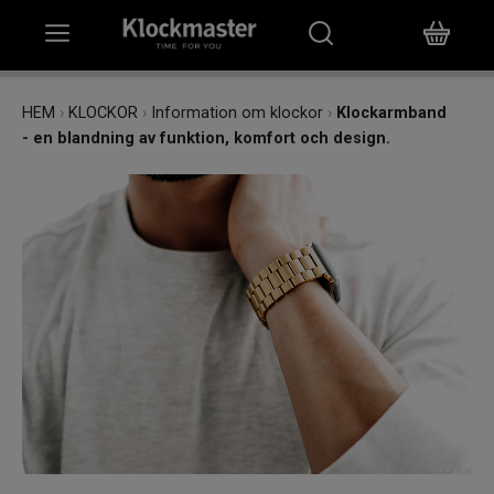
HEM
HEM
›
KLOCKOR
›
Information om klockor
›
Klockarmband
- en blandning av funktion, komfort och design.
KLOCKOR
SMYCKEN
ÖVRIGT
VARUMÄRKEN
BUTIKER
PRESENTKORT