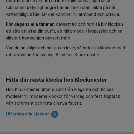
rostfritt stål? Även om du inte skulle ramla i sjön så är
fukthalten betydligt högre här än inne i stan. Sikta på nåt
vattentåligt, både när det kommer till armband och urtavla.
För dagens alla timmar,
oavsett tid och rum så blir klockan
ett sätt att lyfta din outfit, ett hjälpmedel i livspusslet och en
slitstark kompanjon oavsett miljö.
Vad du än väljer och hur du än lever, så hittar du klockan med
rätt armband för just dig. Alltid hos Klockmaster.
Hitta din nästa klocka hos Klockmaster
Hos Klockmaster hittar du allt från eleganta och tidlösa
modeller till moderna klockor för vardag och fest. Upptäck
vårt sortiment och hitta din nya favorit.
Utforska alla klockor