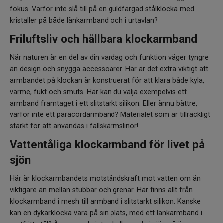
fokus. Varför inte slå till på en guldfärgad stålklocka med
kristaller på både länkarmband och i urtavlan?
Friluftsliv och hållbara klockarmband
När naturen är en del av din vardag och funktion väger tyngre
än design och snygga accessoarer. Här är det extra viktigt att
armbandet på klockan är konstruerat för att klara både kyla,
värme, fukt och smuts. Här kan du välja exempelvis ett
armband framtaget i ett slitstarkt silikon. Eller ännu bättre,
varför inte ett paracordarmband? Materialet som är tillräckligt
starkt för att användas i fallskärmslinor!
Vattentåliga klockarmband för livet på
sjön
Här är klockarmbandets motståndskraft mot vatten om än
viktigare än mellan stubbar och grenar. Här finns allt från
klockarmband i mesh till armband i slitstarkt silikon. Kanske
kan en dykarklocka vara på sin plats, med ett länkarmband i