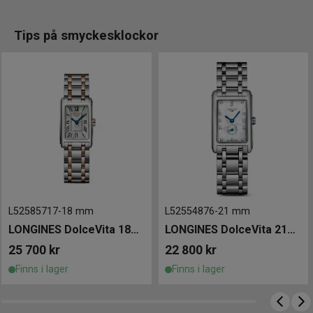
Tips på smyckesklockor
L52585717
-
18 mm
L52554876
-
21 mm
LONGINES DolceVita 18mm
LONGINES DolceVita 21mm
25 700
kr
22 800
kr
Finns i lager
Finns i lager