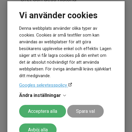
Uret - från antika solur till moderna
Vi använder cookies
smartklockor
Denna webbplats använder olika typer av
cookies. Cookies är små textfiler som kan
användas av webbplatser för att göra
besökarens upplevelse enkel och effektiv. Lagen
säger att vi får lagra cookies på din enhet om
det är absolut nödvändigt för att använda
webbplatsen. För övriga ändamål krävs självklart
ditt medgivande.
Googles sekretesspolicy
Ändra inställningar
Acceptera alla
Spara val
Guldklocka Herr - Tidlöst och
Avböj alla
elegant