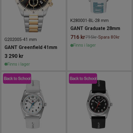
K280001-BL
-
28 mm
GANT Graduate 28mm
716
kr
795kr
Spara 80kr
-
G202005
-
41 mm
Finns i lager
GANT Greenfield 41mm
3 290
kr
Finns i lager