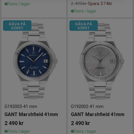
2 490kr
Spara 374kr
-
Finns i lager
Finns i lager
G192003
-
41 mm
G192002
-
41 mm
GANT Marshfield 41mm
GANT Marshfield 41mm
2 490
kr
2 490
kr
Finns i lager
Finns i lager