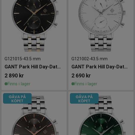
G121015
-
43.5 mm
G121002
-
43.5 mm
GANT Park Hill Day-Date II 43.5mm
GANT Park Hill Day-Date II 43,5mm
2 890
kr
2 690
kr
Finns i lager
Finns i lager