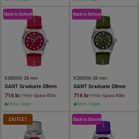
K280005
-
28 mm
K280006
-
28 mm
GANT Graduate 28mm
GANT Graduate 28mm
716
kr
716
kr
795kr
Spara 80kr
795kr
Spara 80kr
-
-
Finns i lager
Finns i lager