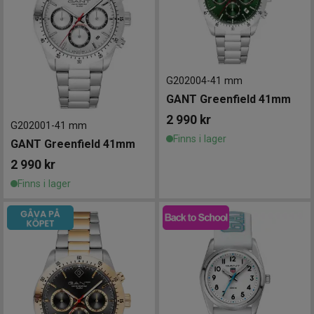
G202004
-
41 mm
GANT Greenfield 41mm
2 990
kr
G202001
-
41 mm
Finns i lager
GANT Greenfield 41mm
2 990
kr
Finns i lager