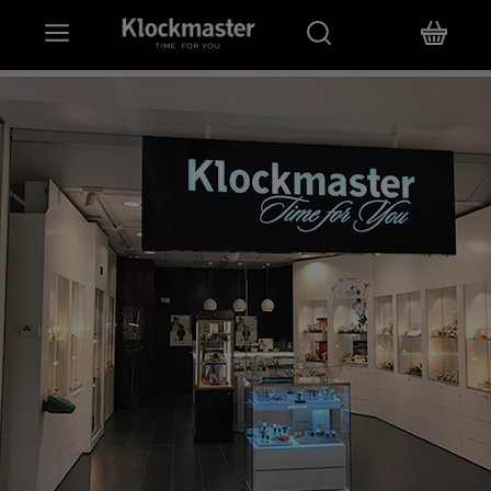
HEM
KLOCKOR
SMYCKEN
ÖVRIGT
VARUMÄRKEN
BUTIKER
PRESENTKORT