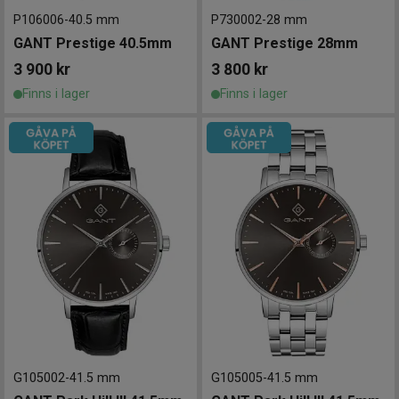
P106006
-
40.5 mm
P730002
-
28 mm
GANT Prestige 40.5mm
GANT Prestige 28mm
3 900
kr
3 800
kr
Finns i lager
Finns i lager
G105002
-
41.5 mm
G105005
-
41.5 mm