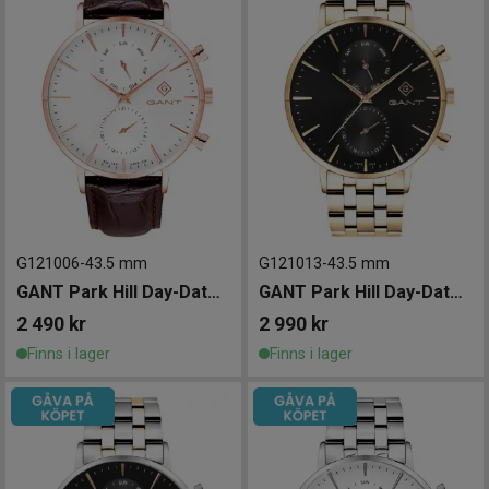
G121006
-
43.5 mm
G121013
-
43.5 mm
GANT Park Hill Day-Date II 43.5mm
GANT Park Hill Day-Date II 43.5mm
2 490
kr
2 990
kr
Finns i lager
Finns i lager