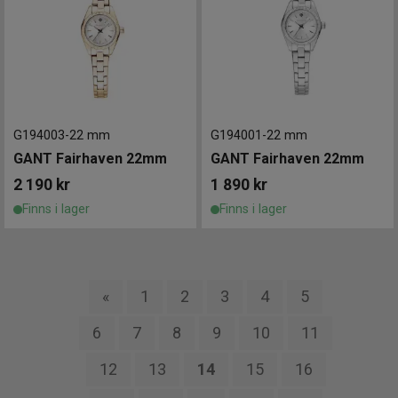
G194003
-
22 mm
G194001
-
22 mm
GANT Fairhaven 22mm
GANT Fairhaven 22mm
2 190
kr
1 890
kr
Finns i lager
Finns i lager
«
1
2
3
4
5
6
7
8
9
10
11
12
13
14
15
16