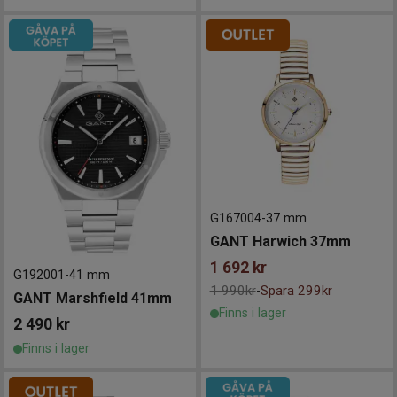
G167004
-
37 mm
GANT Harwich 37mm
1 692
kr
G192001
-
41 mm
1 990kr
Spara 299kr
-
GANT Marshfield 41mm
Finns i lager
2 490
kr
Finns i lager