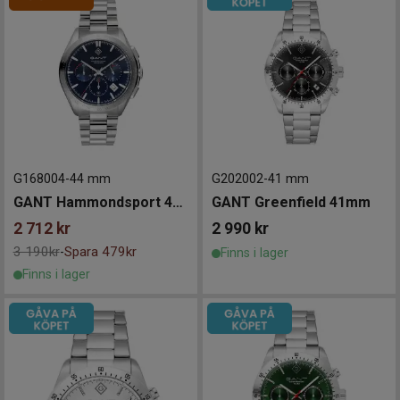
G168004
-
44 mm
G202002
-
41 mm
GANT Hammondsport 44mm
GANT Greenfield 41mm
2 712
kr
2 990
kr
3 190kr
Spara 479kr
-
Finns i lager
Finns i lager