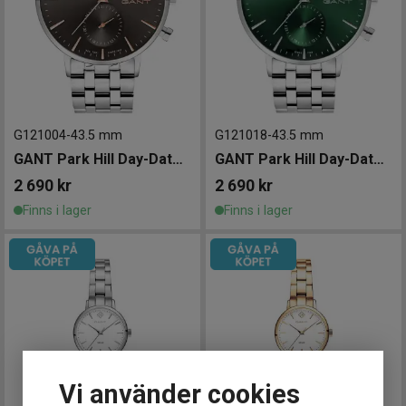
G121004
-
43.5 mm
G121018
-
43.5 mm
GANT Park Hill Day-Date II 43,5mm
GANT Park Hill Day-Date II 43,5mm
2 690
kr
2 690
kr
Finns i lager
Finns i lager
Vi använder cookies