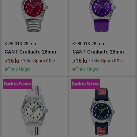
K280013
-
28 mm
K280018
-
28 mm
GANT Graduate 28mm
GANT Graduate 28mm
716
kr
716
kr
795kr
Spara 80kr
795kr
Spara 80kr
-
-
Finns i lager
Finns i lager