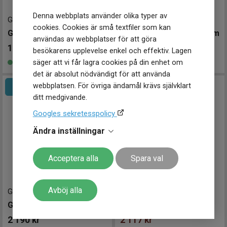
Denna webbplats använder olika typer av
G126001
-
28 mm
G126004
-
28 mm
cookies. Cookies är små textfiler som kan
GANT Park Avenue 28mm
GANT Park Avenue 28mm
användas av webbplatser för att göra
1 990
kr
2 290
kr
besökarens upplevelse enkel och effektiv. Lagen
Finns i lager
Finns i lager
säger att vi får lagra cookies på din enhet om
det är absolut nödvändigt för att använda
webbplatsen. För övriga ändamål krävs självklart
ditt medgivande.
Googles sekretesspolicy
Ändra inställningar
Acceptera alla
Spara val
Avböj alla
G126010
-
28 mm
G154022
-
44 mm
GANT Park Avenue 28mm
GANT Middletown 44mm
2 190
kr
2 117
kr