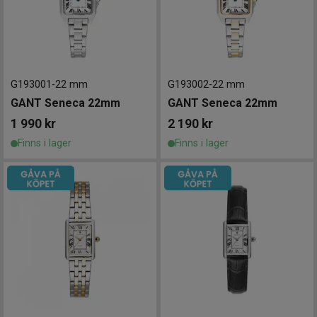
G193001
-
22 mm
G193002
-
22 mm
GANT Seneca 22mm
GANT Seneca 22mm
1 990
kr
2 190
kr
Finns i lager
Finns i lager