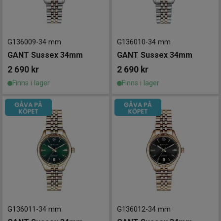
G136009
-
34 mm
G136010
-
34 mm
GANT Sussex 34mm
GANT Sussex 34mm
2 690
kr
2 690
kr
Finns i lager
Finns i lager
G136011
-
34 mm
G136012
-
34 mm