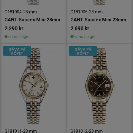
G181004
-
28 mm
G181005
-
28 mm
GANT Sussex Mini 28mm
GANT Sussex Mini 28mm
2 290
kr
2 690
kr
Finns i lager
Finns i lager
G181011
-
28 mm
G181012
-
28 mm