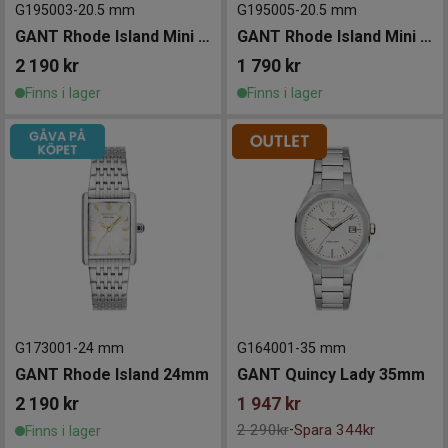
G195003
-
20.5 mm
G195005
-
20.5 mm
GANT Rhode Island Mini 20mm
GANT Rhode Island Mini 20mm
2 190
kr
1 790
kr
Finns i lager
Finns i lager
G173001
-
24 mm
G164001
-
35 mm
GANT Rhode Island 24mm
GANT Quincy Lady 35mm
2 190
kr
1 947
kr
2 290kr
Spara 344kr
-
Finns i lager