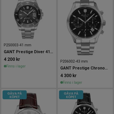
P250003
-
41 mm
GANT Prestige Diver 41mm
4 200
kr
P206002
-
43 mm
Finns i lager
GANT Prestige Chronograph 43mm
4 300
kr
Finns i lager