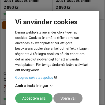
GANT Sussex 34mm
GANT Sussex 34mm
2 890
kr
2 890
kr
Finns i lager
Finns i lager
Vi använder cookies
Denna webbplats använder olika typer av
cookies. Cookies är små textfiler som kan
användas av webbplatser för att göra
besökarens upplevelse enkel och effektiv. Lagen
säger att vi får lagra cookies på din enhet om
det är absolut nödvändigt för att använda
webbplatsen. För övriga ändamål krävs självklart
ditt medgivande.
G175009
-
43.5 mm
G193101
-
23 mm
Googles sekretesspolicy
GANT Southampton 43,5mm
GANT Seneca Bijou 23mm
Ändra inställningar
2 117
kr
2 290
kr
2 490kr
Spara 374kr
-
Finns i lager
Acceptera alla
Spara val
Finns i lager