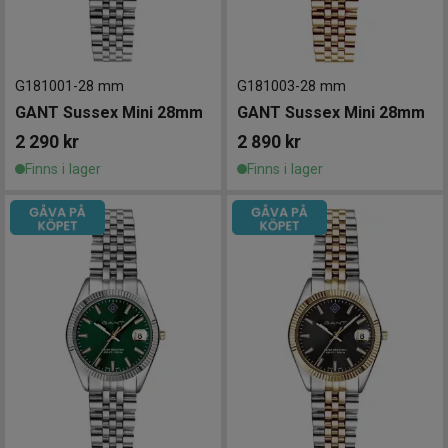
G181001
-
28 mm
G181003
-
28 mm
GANT Sussex Mini 28mm
GANT Sussex Mini 28mm
2 290
kr
2 890
kr
Finns i lager
Finns i lager