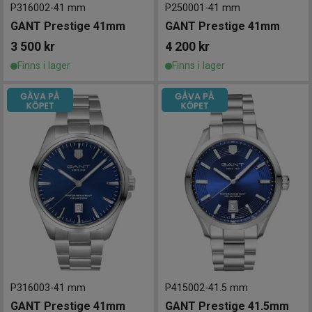
P316002
-
41 mm
P250001
-
41 mm
GANT Prestige 41mm
GANT Prestige 41mm
3 500
kr
4 200
kr
Finns i lager
Finns i lager
P316003
-
41 mm
P415002
-
41.5 mm
GANT Prestige 41mm
GANT Prestige 41.5mm