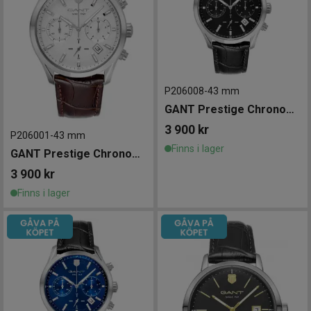
P206008
-
43 mm
GANT Prestige Chronograph 43mm
3 900
kr
P206001
-
43 mm
Finns i lager
GANT Prestige Chronograph 43mm
3 900
kr
Finns i lager