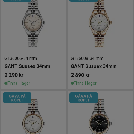
G136006
-
34 mm
G136008
-
34 mm
GANT Sussex 34mm
GANT Sussex 34mm
2 290
kr
2 890
kr
Finns i lager
Finns i lager