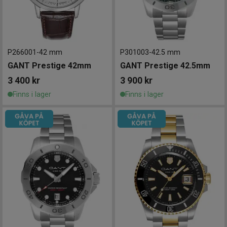
P266001
-
42 mm
P301003
-
42.5 mm
GANT Prestige 42mm
GANT Prestige 42.5mm
3 400
kr
3 900
kr
Finns i lager
Finns i lager