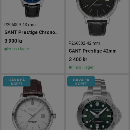
P206009
-
43 mm
GANT Prestige Chronograph 43mm
3 900
kr
P266002
-
42 mm
Finns i lager
GANT Prestige 42mm
3 400
kr
Finns i lager