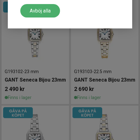
Avböj alla
G193102
-
23 mm
G193103
-
22.5 mm
GANT Seneca Bijou 23mm
GANT Seneca Bijou 23mm
2 490
kr
2 690
kr
Finns i lager
Finns i lager