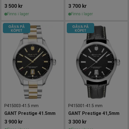
3 500
kr
3 700
kr
Finns i lager
Finns i lager
P415003
-
41.5 mm
P415001
-
41.5 mm
GANT Prestige 41.5mm
GANT Prestige 41,5mm
3 900
kr
3 300
kr