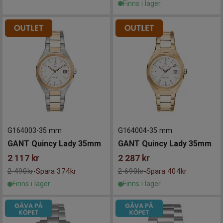
Finns i lager
G164003
-
35 mm
G164004
-
35 mm
GANT Quincy Lady 35mm
GANT Quincy Lady 35mm
2 117
kr
2 287
kr
2 490kr
Spara 374kr
2 690kr
Spara 404kr
-
-
Finns i lager
Finns i lager