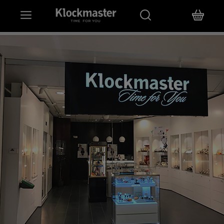
HEM
KLOCKOR
SMYCKEN
ÖVRIGT
VARUMÄRKEN
BUTIKER
PRESENTKORT