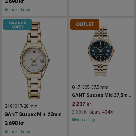
2 690
kr
Finns i lager
G171005
-
37.5 mm
GANT Sussex Mid 37,5mm
2 287
kr
G181017
-
28 mm
2 690kr
Spara 404kr
-
GANT Sussex Mini 28mm
Finns i lager
2 690
kr
Finns i lager