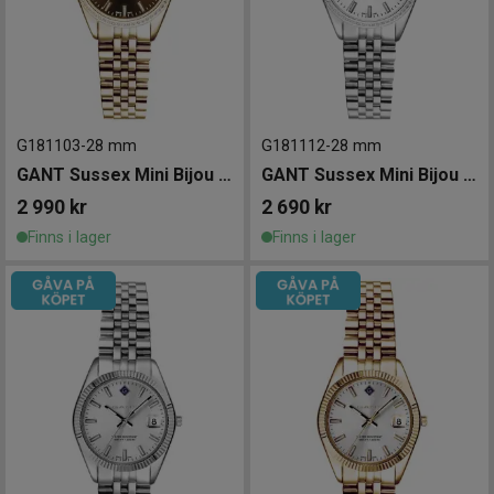
G181103
-
28 mm
G181112
-
28 mm
GANT Sussex Mini Bijou 28mm
GANT Sussex Mini Bijou 28mm
2 990
kr
2 690
kr
Finns i lager
Finns i lager