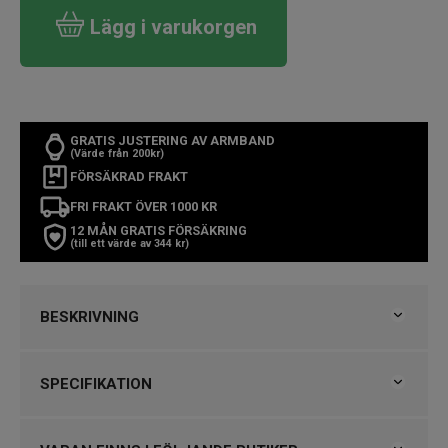
Lägg i varukorgen
GRATIS JUSTERING AV ARMBAND
(Värde från 200kr)
FÖRSÄKRAD FRAKT
FRI FRAKT ÖVER 1000 KR
12 MÅN GRATIS FÖRSÄKRING
(till ett värde av 344 kr)
BESKRIVNING
Tissot Seastar 1000 Powermatic 80
SPECIFIKATION
SNABBFAKTA
Varumärke
Tissot
Artikelnummer:
T120.807.33.051.00
Kollektion
Seastar