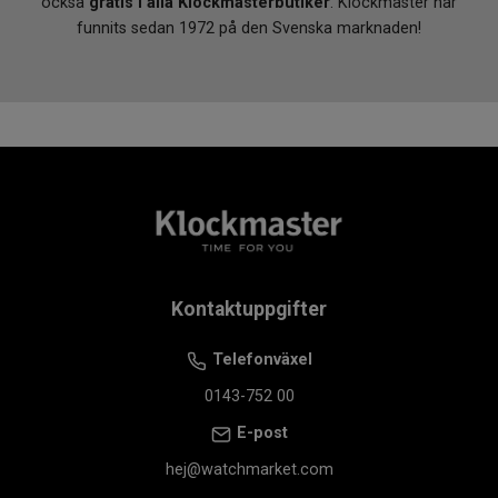
också
gratis i alla Klockmasterbutiker
. Klockmaster har
funnits sedan 1972 på den Svenska marknaden!
Kontaktuppgifter
Telefonväxel
0143-752 00
E-post
hej@watchmarket.com