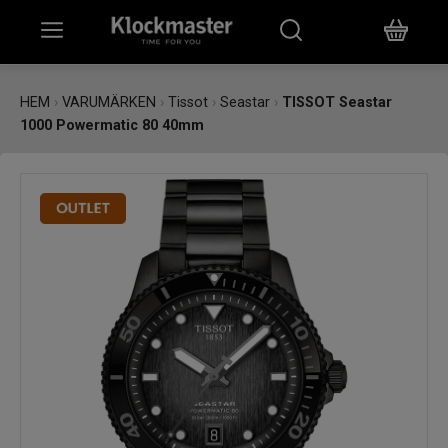
HEM
HEM
›
VARUMÄRKEN
›
Tissot
›
Seastar
›
TISSOT Seastar
1000 Powermatic 80 40mm
KLOCKOR
SMYCKEN
ÖVRIGT
VARUMÄRKEN
BUTIKER
PRESENTKORT