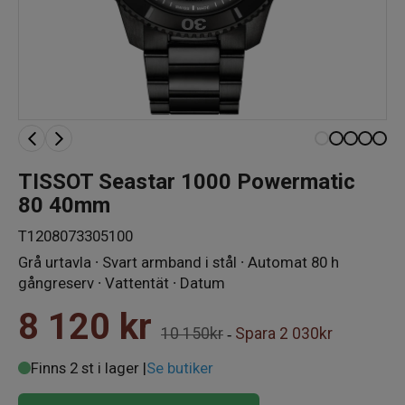
TISSOT Seastar 1000 Powermatic
80 40mm
T1208073305100
Grå urtavla ∙ Svart armband i stål ∙ Automat 80 h
gångreserv ∙ Vattentät ∙ Datum
8 120
kr
10 150kr
Spara
2 030kr
-
Finns 2 st i lager |
Se butiker