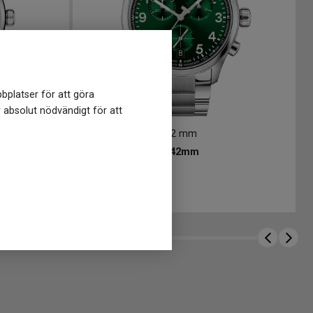
bplatser för att göra
r absolut nödvändigt för att
T1164171109200
-
42 mm
5mm
TISSOT Chrono L 42mm
5 250
kr
Finns i lager