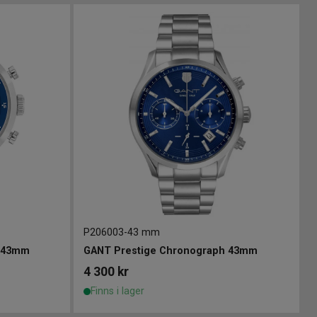
P206003
-
43 mm
h 43mm
GANT Prestige Chronograph 43mm
4 300
kr
Finns i lager