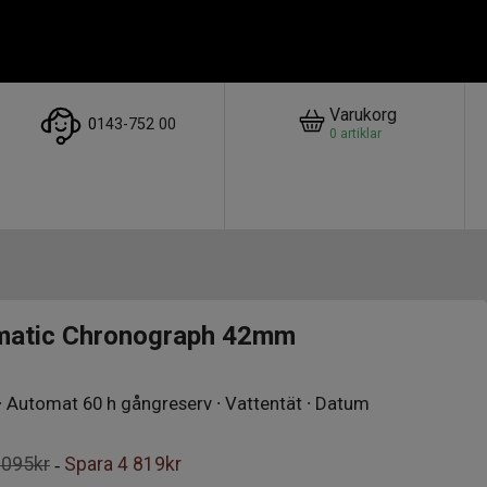
Varukorg
0
143-752 00
0
artiklar
matic Chronograph 42mm
l ∙ Automat 60 h gångreserv ∙ Vattentät ∙ Datum
 095kr
Spara
4 819kr
-