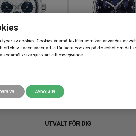
okies
 typer av cookies. Cookies är små textfiler som kan användas av web
 effektiv. Lagen säger att vi får lagra cookies på din enhet om det ä
 ändamål krävs självklart ditt medgivande.
1101
-
42 mm
T1166171104701
-
45 mm
TISSOT PRX Automatic Chronograph 42mm
TISSOT Chrono XL Classic 4
5 195
kr
r
Finns i lager
para val
Avböj alla
UTVALT FÖR DIG