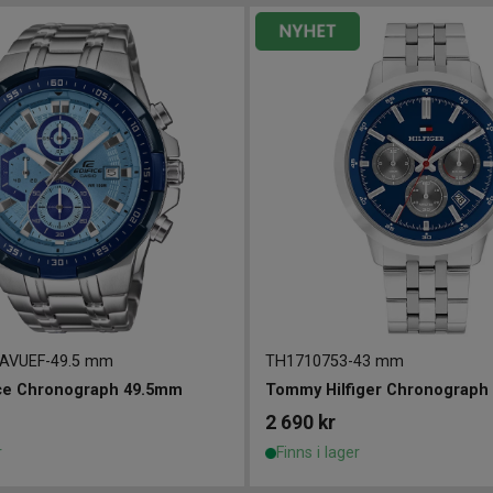
2AVUEF
-
49.5 mm
TH1710753
-
43 mm
ice Chronograph 49.5mm
Tommy Hilfiger Chronograp
2 690
kr
r
Finns i lager