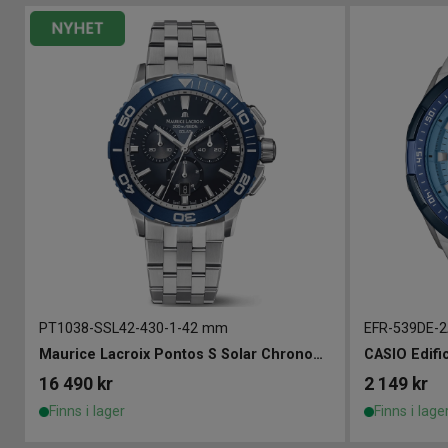
PT1038-SSL42-430-1
-
42 mm
EFR-539DE-
Maurice Lacroix Pontos S Solar Chronograph 42mm
CASIO Edif
16 490
kr
2 149
kr
Finns i lager
Finns i lage