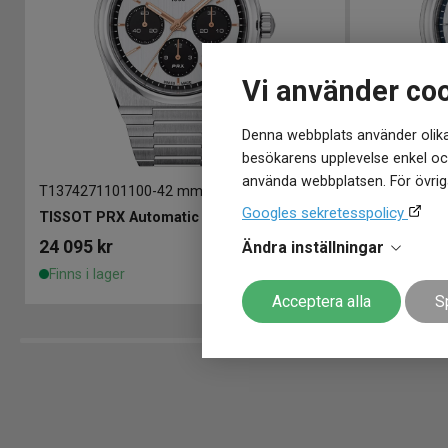
Vi använder co
Denna webbplats använder olika
besökarens upplevelse enkel och
använda webbplatsen. För övriga
T1374271101100
-
42 mm
T137427110
Googles sekretesspolicy
TISSOT PRX Automatic Chronograph 42mm
24 095
kr
24 095
kr
Ändra inställningar
Finns i lager
Finns i lage
Acceptera alla
S