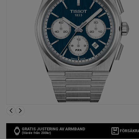
GRATIS JUSTERING AV ARMBAND
FÖRSÄKR
(Värde från 200kr)