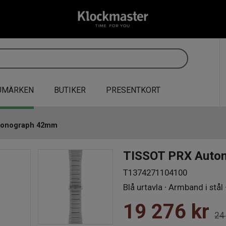
UMÄRKEN
BUTIKER
PRESENTKORT
ronograph 42mm
TISSOT PRX Auto
T1374271104100
Blå urtavla ∙ Armband i stå
19 276
kr
24