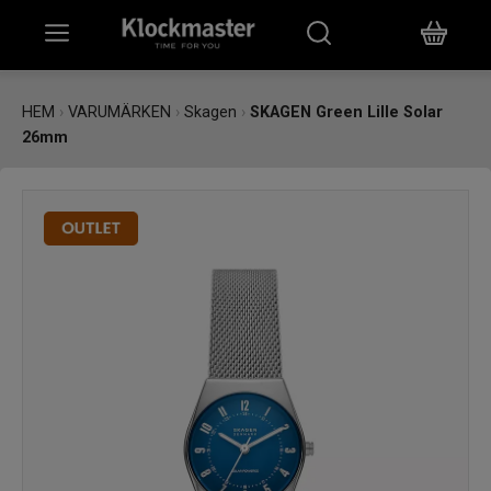
HEM
HEM
›
VARUMÄRKEN
›
Skagen
›
SKAGEN Green Lille Solar
26mm
KLOCKOR
SMYCKEN
ÖVRIGT
VARUMÄRKEN
BUTIKER
PRESENTKORT