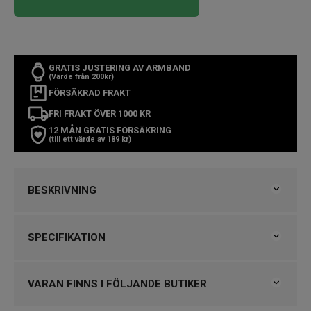
GRATIS JUSTERING AV ARMBAND
(Värde från 200kr)
FÖRSÄKRAD FRAKT
FRI FRAKT ÖVER 1000 KR
12 MÅN GRATIS FÖRSÄKRING
(till ett värde av 189 kr)
BESKRIVNING
Den här 26 mm Grenen har en boett i rostfritt stål och
SPECIFIKATION
en urtavla i matt oceanblå. Klockan drivs av ett
solardrivet urverk och har ett mesharmband i rostfritt
Varumärke
Skagen
stål. Armbandet är inte utbytbart.
Kollektion
Skagen
VARAN FINNS I FÖLJANDE BUTIKER
Serie
Green