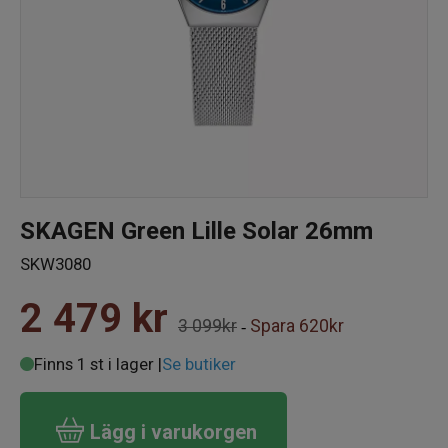
SKAGEN Green Lille Solar 26mm
SKW3080
2 479
kr
3 099kr
Spara
620kr
-
Finns 1 st i lager |
Se butiker
Lägg i varukorgen