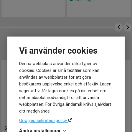
Mårtenssons Ur & Guld Halmstad
Längd på armband
175 mm
Egenskaper
Vattentät
Nej
Vattenskydd
3 ATM / 30 m
Glas material
Mineral
Spänne / lås
Bygel
UTVALT FÖR DIG
Vi använder cookies
Denna webbplats använder olika typer av
cookies. Cookies är små textfiler som kan
användas av webbplatser för att göra
besökarens upplevelse enkel och effektiv. Lagen
säger att vi får lagra cookies på din enhet om
det är absolut nödvändigt för att använda
webbplatsen. För övriga ändamål krävs självklart
ditt medgivande.
Googles sekretesspolicy
SRPL61J1
-
34 mm
SRE007J1
-
30 mm
Ändra inställningar