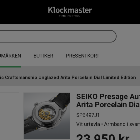
UMÄRKEN
BUTIKER
PRESENTKORT
 Craftsmanship Unglazed Arita Porcelain Dial Limited Edition
SEIKO Presage Au
Arita Porcelain Dia
SPB497J1
Vit urtavla • Armband i sva
23 950
kr