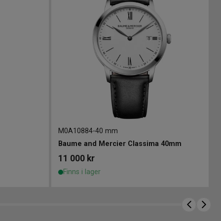
M0A10884
-
40 mm
Baume and Mercier Classima 40mm
11 000
kr
Finns i lager