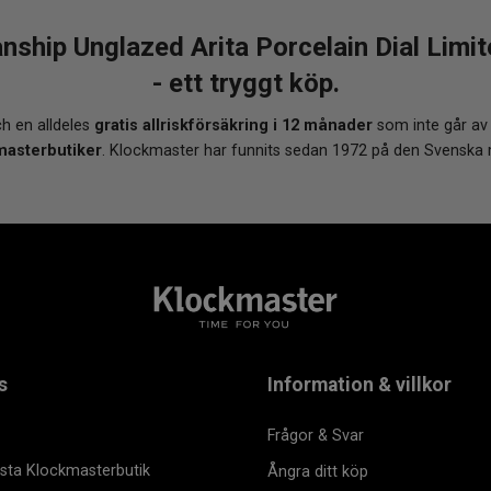
ship Unglazed Arita Porcelain Dial Limi
- ett tryggt köp.
h en alldeles
gratis allriskförsäkring i 12 månader
som inte går av
masterbutiker
. Klockmaster har funnits sedan 1972 på den Svenska
s
Information & villkor
Frågor & Svar
msta Klockmasterbutik
Ångra ditt köp