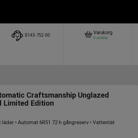
Varukorg
0
143-752 00
0
artiklar
tomatic Craftsmanship Unglazed
l Limited Edition
rt läder • Automat 6R51 72 h gångreserv • Vattentät