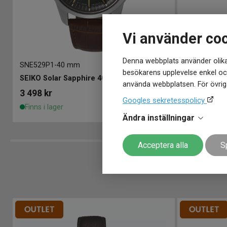
Vi använder co
Denna webbplats använder olika
SNE529P1
-
40 mm
SPB393J1
-
4
besökarens upplevelse enkel och
SEIKO Solar Sapphire 40mm
använda webbplatsen. För övriga
3 498
kr
19 998
kr
Googles sekretesspolicy
Finns i lager
Finns i lage
Ändra inställningar
Acceptera alla
S