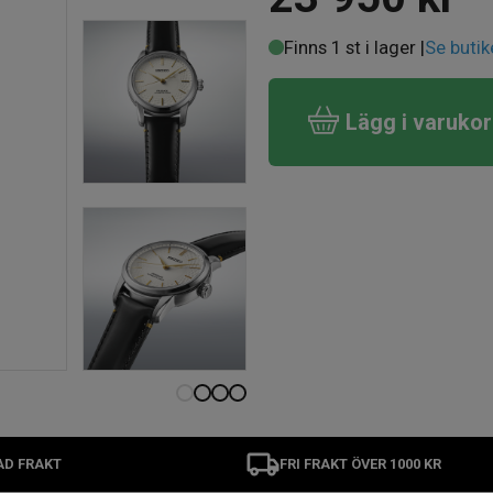
Finns 1 st i lager |
Se butik
Lägg i varuko
AD FRAKT
FRI FRAKT ÖVER 1000 KR