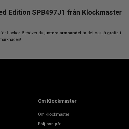
ted Edition SPB497J1 från Klockmaster
 för hackor. Behöver du
justera armbandet
är det också
gratis i
 marknaden!
Om Klockmaster
Om Klockmaster
Följ oss på: