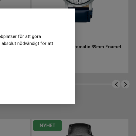
bplatser för att göra
SPB161J1
-
39 mm
r absolut nödvändigt för att
SEIKO Presage Cocktail Time GMT Silver Bullet 40.5mm
SEIKO Presage Automatic 39mm Enamel Dial
15 998
kr
Finns i lager