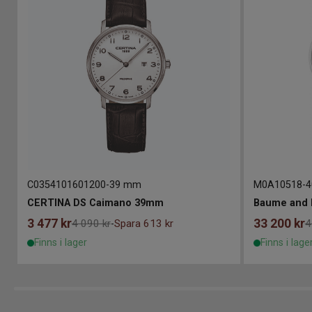
C0354101601200
-
39 mm
M0A10518
-
4
CERTINA DS Caimano 39mm
3 477
kr
33 200
kr
4 090 kr
Spara 613 kr
4
-
Finns i lager
Finns i lage