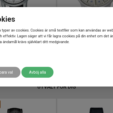
okies
 typer av cookies. Cookies är små textfiler som kan användas av web
0 mm
SSK049J1
-
40.5 mm
 effektiv. Lagen säger att vi får lagra cookies på din enhet om det ä
SEIKO Presage Automatic 40mm Laurel Enamel Limited Edition
 ändamål krävs självklart ditt medgivande.
7 498
kr
r
Finns i lager
para val
Avböj alla
UTVALT FÖR DIG