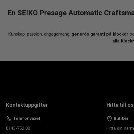
En SEIKO Presage Automatic Craftsman
Kunskap, passion, engagemang,
generös garanti på klockor
oc
alla Klock
Kontaktuppgifter
Hitta till os
Telefonväxel
Butiker
0143-752 00
Hitta din när