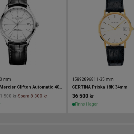
0 mm
15892896811
-
35 mm
Baume and Mercier Clifton Automatic 40mm
CERTINA Priska 18K 34mm
36 500
kr
1 500 kr
Spara 8 300 kr
-
r
Finns i lager