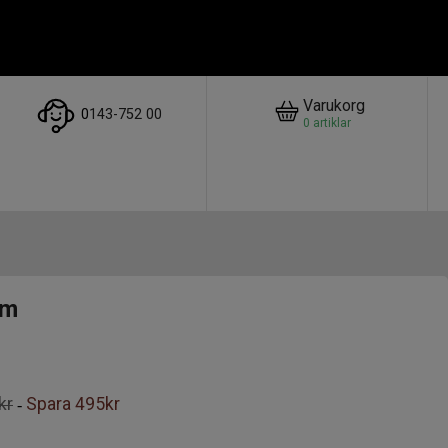
Varukorg
0
143-752 00
0
artiklar
mm
kr
Spara
495kr
-