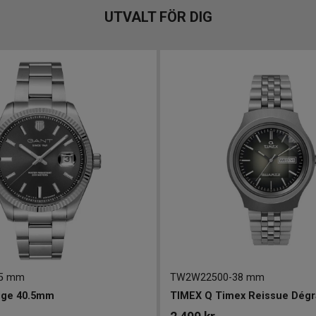
UTVALT FÖR DIG
.5 mm
TW2W22500
-
38 mm
ige 40.5mm
TIMEX Q Timex Reissue Dég