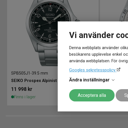
Vi använder co
Denna webbplats använder olika
besökarens upplevelse enkel och
använda webbplatsen. För övriga
Googles sekretesspolicy
SPB505J1
-
39.5 mm
SSK059K1
-
3
Ändra inställningar
SEIKO Prospex Alpinist 39.5mm Summit Black
SEIKO 5 Sp
11 998
kr
5 798
kr
Acceptera alla
S
Finns i lager
Finns i lage