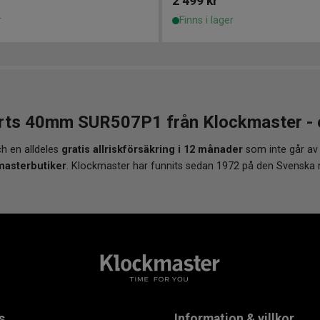
2 499
kr
r
Finns i lager
rts 40mm SUR507P1 från Klockmaster - et
h en alldeles
gratis allriskförsäkring i 12 månader
som inte går av
masterbutiker
. Klockmaster har funnits sedan 1972 på den Svenska
s
Information & villkor