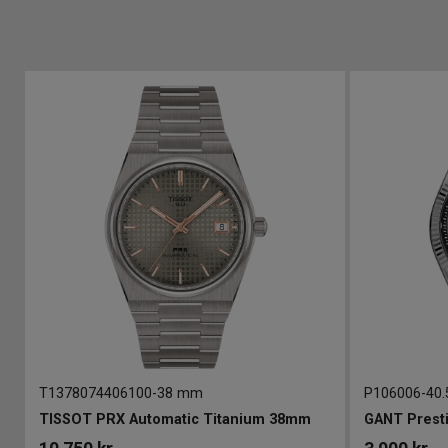
T1378074406100
-
38 mm
P106006
-
40
TISSOT PRX Automatic Titanium 38mm
GANT Prest