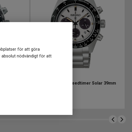
bplatser för att göra
r absolut nödvändigt för att
SSC961P1
-
39 mm
olar 39mm
SEIKO Prospex Speedtimer Solar 39mm
7 998
kr
Finns i lager