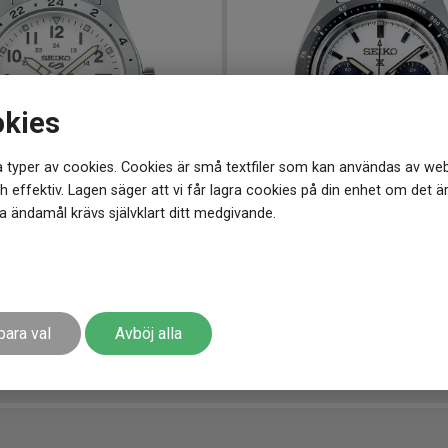
okies
 typer av cookies. Cookies är små textfiler som kan användas av web
 effektiv. Lagen säger att vi får lagra cookies på din enhet om det ä
 ändamål krävs självklart ditt medgivande.
9.5 mm
SSC813P1
-
39 mm
orts Field GMT 39mm
SEIKO Prospex Speedtimer S
7 998
kr
para val
Avböj alla
r
Finns i lager