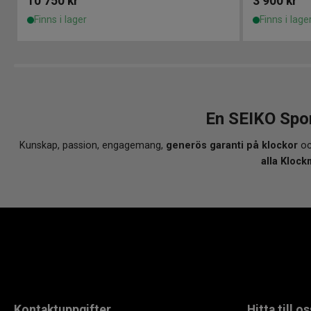
10 750
kr
3 900
kr
Finns i lager
Finns i lage
En SEIKO Spo
Kunskap, passion, engagemang,
generös garanti på klockor
oc
alla Klock
Kontaktuppgifter
Hitta till os