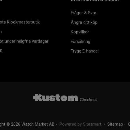
Frågor & Svar
msta Klockmasterbutik
Ångra ditt köp
er
Köpvillkor
bt under helgfria vardagar
Försäkring
0.
Trygg E-handel
ght © 2026 Watch Market AB -
Powered by Sitesmart
•
Sitemap
•
C