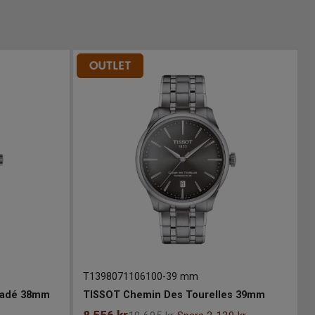
T1398071106100
-
39 mm
radé 38mm
TISSOT Chemin Des Tourelles 39mm