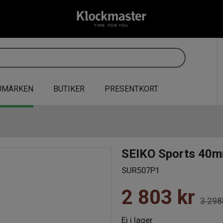
UMÄRKEN
BUTIKER
PRESENTKORT
SEIKO Sports 40
SUR507P1
2 803
kr
3 298
Ej i lager