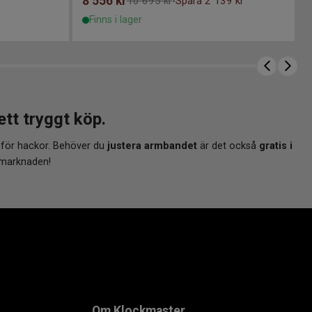
8 556
kr
10 695 kr
Spara 2 139 kr
-
Finns i lager
t tryggt köp.
 för hackor. Behöver du
justera armbandet
är det också
gratis i
 marknaden!
Om Klockmaster