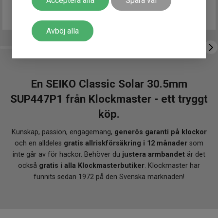
Acceptera alla
Spara val
Avböj alla
En SEIKO Classic Solar 30.5mm
SUP447P1 från Klockmaster - ett tryggt
köp.
Kunskap, passion, engagemang,
generös garanti på klockor
och en alldeles
gratis allriskförsäkring i 12 månader
som
inte går av för hackor. Behöver du
justera armbandet
är det
också
gratis i alla Klockmasterbutiker
. Klockmaster har
funnits sedan 1972 på den Svenska marknaden!