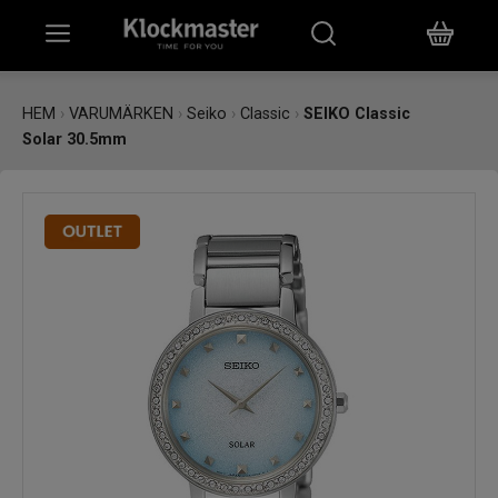
HEM
HEM
›
VARUMÄRKEN
›
Seiko
›
Classic
›
SEIKO Classic
Solar 30.5mm
KLOCKOR
SMYCKEN
ÖVRIGT
VARUMÄRKEN
BUTIKER
PRESENTKORT