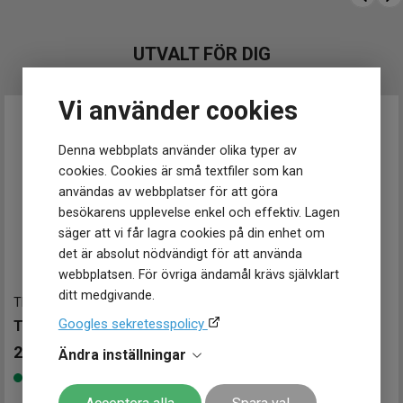
Klockmaster Ulricehamn
Klockmaster Uppsala, Gränby
Klockmaster Örebro
UTVALT FÖR DIG
Klockmaster Östersund
Mårtenssons Ur & Guld Halmstad
Vi använder cookies
Denna webbplats använder olika typer av
cookies. Cookies är små textfiler som kan
användas av webbplatser för att göra
besökarens upplevelse enkel och effektiv. Lagen
säger att vi får lagra cookies på din enhet om
det är absolut nödvändigt för att använda
webbplatsen. För övriga ändamål krävs självklart
ditt medgivande.
TH1782795
-
36 mm
SKW2307
-
30 mm
Googles sekretesspolicy
Tommy Hilfiger Damklocka 36mm
SKAGEN Anita 30mm
2 790
kr
1 949
kr
Ändra inställningar
Finns i lager
Finns i lager