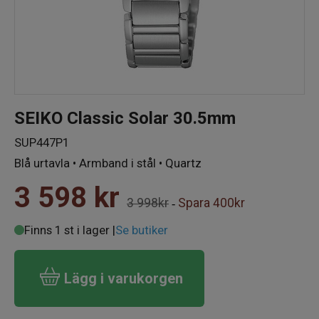
SEIKO Classic Solar 30.5mm
SUP447P1
Blå urtavla • Armband i stål • Quartz
3 598
kr
3 998kr
Spara
400kr
-
Finns 1 st i lager |
Se butiker
Lägg i varukorgen