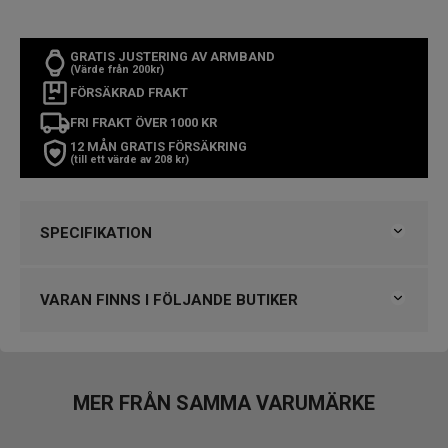
GRATIS JUSTERING AV ARMBAND
(Värde från 200kr)
FÖRSÄKRAD FRAKT
FRI FRAKT ÖVER 1000 KR
12 MÅN GRATIS FÖRSÄKRING
(till ett värde av 208 kr)
SPECIFIKATION
Varumärke
Seiko
Kollektion
Classic
VARAN FINNS I FÖLJANDE BUTIKER
Serie
Solar
Typ av klocka
Damklocka
Klockmaster Göteborg, Backaplan
Stil
Klassiska klockor
Garanti
3 år
VARUMÄRKET HITTAR DU HOS
MER FRÅN SAMMA VARUMÄRKE
Björkegrens Urmakeri 1933 Kalmar
Design
Engströms Urmakeri, Jönköping
Index
Punkter