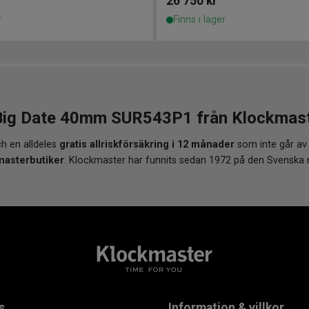
26 750
kr
r
Finns i lager
Big Date 40mm SUR543P1 från Klockmaster
h en alldeles
gratis allriskförsäkring i 12 månader
som inte går av
masterbutiker
. Klockmaster har funnits sedan 1972 på den Svenska
s
Information & villkor