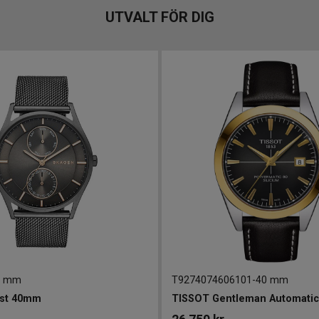
UTVALT FÖR DIG
0 mm
T9274074606101
-
40 mm
st 40mm