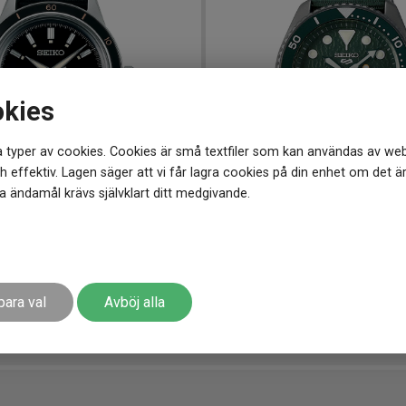
okies
 typer av cookies. Cookies är små textfiler som kan användas av web
 effektiv. Lagen säger att vi får lagra cookies på din enhet om det ä
 ändamål krävs självklart ditt medgivande.
1 mm
SRPD77K1
-
43 mm
age
SEIKO 5 Sports Automatic 4
3 328
kr
298 kr
Spara 1 260 kr
3 698 kr
Spara 370 k
-
-
para val
Avböj alla
r
Finns i lager