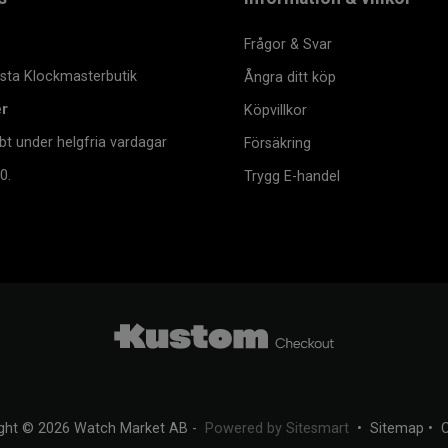
Frågor & Svar
msta Klockmasterbutik
Ångra ditt köp
er
Köpvillkor
bt under helgfria vardagar
Försäkring
0.
Trygg E-handel
ght © 2026 Watch Market AB -
Powered by Sitesmart
•
Sitemap
•
C