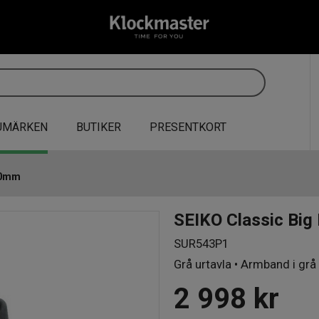
UMÄRKEN
BUTIKER
PRESENTKORT
40mm
SEIKO Classic Bi
SUR543P1
Grå urtavla • Armband i grå
2 998
kr