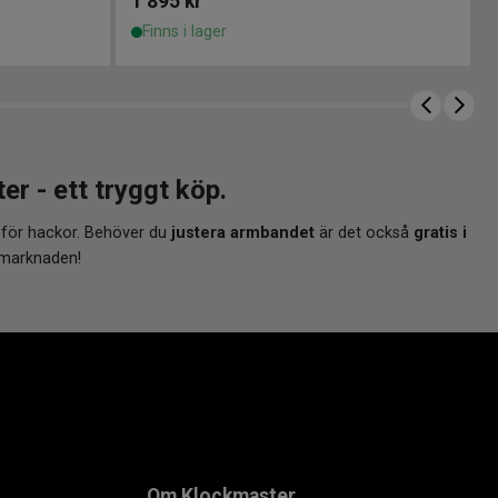
1 895
kr
Finns i lager
 - ett tryggt köp.
 för hackor. Behöver du
justera armbandet
är det också
gratis i
 marknaden!
Om Klockmaster