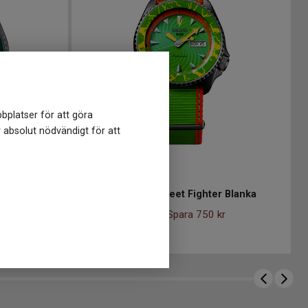
bplatser för att göra
r absolut nödvändigt för att
SRPF23K1
-
43 mm
2mm
SEIKO 5 Sports Street Fighter Blanka
4 248
kr
r
4 998 kr
Spara 750 kr
-
Finns i lager