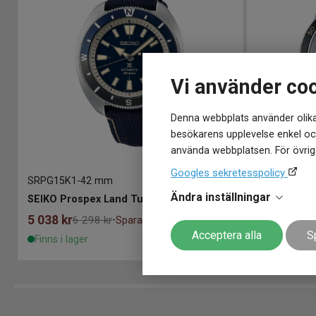
Vi använder co
Denna webbplats använder olika
besökarens upplevelse enkel och
använda webbplatsen. För övriga
Googles sekretesspolicy
SRPG15K1
-
42 mm
SRPG09J1
-
4
Ändra inställningar
SEIKO Prospex Land Turtle 42mm
SEIKO Pres
5 038
kr
5 038
kr
6 298 kr
Spara 1 260 kr
6 
-
Acceptera alla
S
Finns i lager
Finns i lage