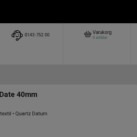
Varukorg
0
143-752 00
0
artiklar
g Date 40mm
 textil • Quartz Datum