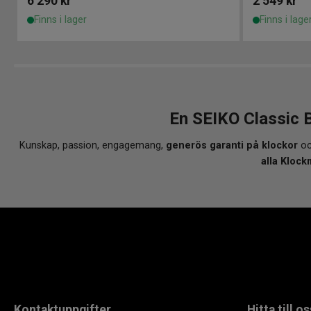
6 290
kr
2 549
kr
Finns i lager
Finns i lage
En SEIKO Classic 
Kunskap, passion, engagemang,
generös garanti på klockor
oc
alla Klock
Kontaktuppgifter
Hitta till os