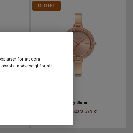
bplatser för att göra
r absolut nödvändigt för att
MK4435
-
36 mm
Michael Kors Carey 36mm
2 396
kr
r
2 995 kr
Spara 599 kr
-
Finns i lager