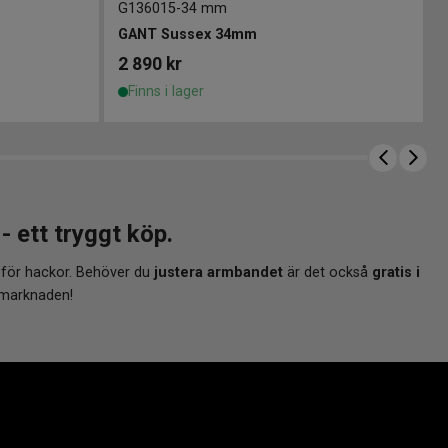
G136015
-
34 mm
GANT Sussex 34mm
2 890
kr
Finns i lager
ett tryggt köp.
 för hackor. Behöver du
justera armbandet
är det också
gratis i
 marknaden!