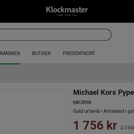
UMÄRKEN
BUTIKER
PRESENTKORT
Michael Kors Pyp
MK3898
Guld urtavla • Armband i gu
1 756
kr
2 195