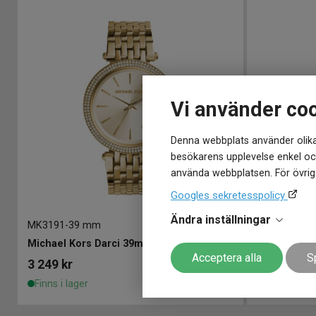
Vi använder co
Denna webbplats använder olika
besökarens upplevelse enkel och
använda webbplatsen. För övriga
Googles sekretesspolicy
Ändra inställningar
MK3191
-
39 mm
MK6174
-
36
Michael Kors Darci 39mm
Michael Ko
Acceptera alla
S
3 249
kr
2 995
kr
Finns i lager
Finns i lage