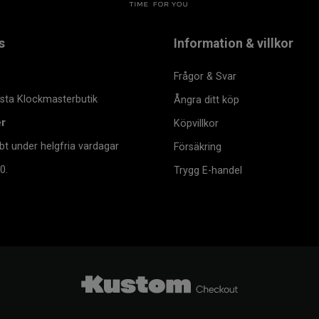
s
Information & villkor
Frågor & Svar
msta Klockmasterbutik
Ångra ditt köp
er
Köpvillkor
bt under helgfria vardagar
Försäkring
0.
Trygg E-handel