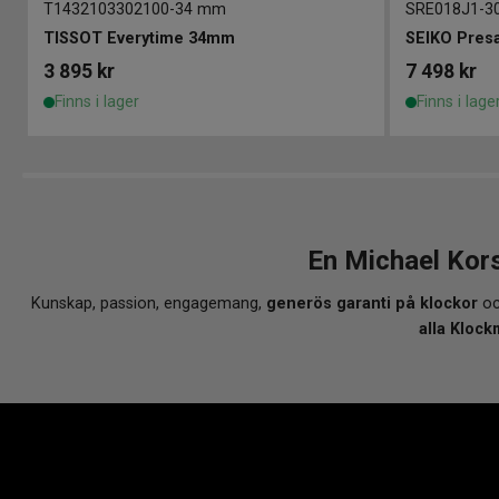
T1432103302100
-
34 mm
SRE018J1
-
3
TISSOT Everytime 34mm
SEIKO Pres
3 895
kr
7 498
kr
Finns i lager
Finns i lage
En Michael Kor
Kunskap, passion, engagemang,
generös garanti på klockor
oc
alla Klock