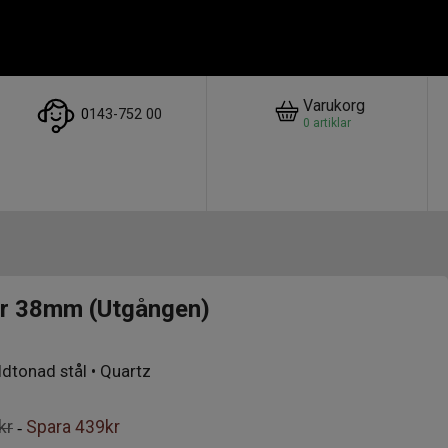
Varukorg
0
143-752 00
0
artiklar
er 38mm (Utgången)
ldtonad stål • Quartz
kr
Spara
439kr
-