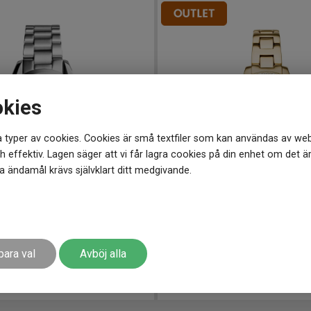
okies
 typer av cookies. Cookies är små textfiler som kan användas av web
 effektiv. Lagen säger att vi får lagra cookies på din enhet om det ä
 ändamål krävs självklart ditt medgivande.
 mm
MK4555
-
36 mm
rs Bradshaw 36mm
Michael Kors Liliane 36mm
para val
Avböj alla
2 291
kr
2 695 kr
Spara 404 k
-
r
Finns i lager