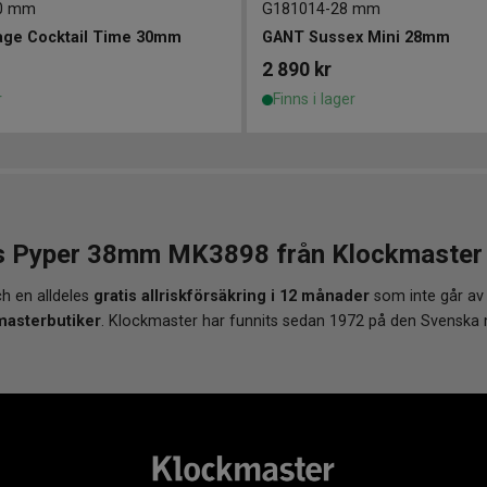
0 mm
G181014
-
28 mm
age Cocktail Time 30mm
GANT Sussex Mini 28mm
2 890
kr
r
Finns i lager
s Pyper 38mm MK3898 från Klockmaster - 
h en alldeles
gratis allriskförsäkring i 12 månader
som inte går av
masterbutiker
. Klockmaster har funnits sedan 1972 på den Svenska