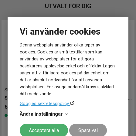
UTVALT FÖR DIG
Vi använder cookies
Denna webbplats använder olika typer av
cookies. Cookies är små textfiler som kan
användas av webbplatser för att göra
besökarens upplevelse enkel och effektiv. Lagen
säger att vi får lagra cookies på din enhet om
det är absolut nödvändigt för att använda
webbplatsen. För övriga ändamål krävs självklart
SRPL61J1
-
34 mm
SRE007J1
-
30 mm
ditt medgivande.
SEIKO Presage Cocktail Time 34mm
SEIKO Presage Cocktail Time 30mm
Googles sekretesspolicy
6 998
kr
5 998
kr
Ändra inställningar
7 498 kr
Spara 1 500 kr
-
Finns i lager
Finns i lager
Acceptera alla
Spara val