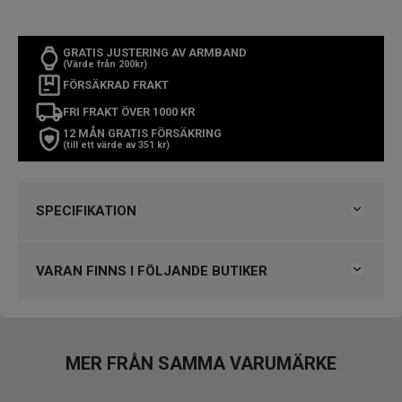
GRATIS JUSTERING AV ARMBAND
(Värde från 200kr)
FÖRSÄKRAD FRAKT
FRI FRAKT ÖVER 1000 KR
12 MÅN GRATIS FÖRSÄKRING
(till ett värde av 351 kr)
SPECIFIKATION
Varumärke
Maurice Lacroix
Kollektion
Aikon
VARAN FINNS I FÖLJANDE BUTIKER
Typ av klocka
Damklocka
Stil
Klassiska klockor
Garanti
2 år
VARUMÄRKET HITTAR DU HOS
Klockmaster Alingsås
MER FRÅN SAMMA VARUMÄRKE
Design
Klockmaster Falkenberg
Index
Punkter
Klockmaster Helsingborg Väla Rydbergs Ur