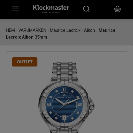
HEM
HEM
›
VARUMÄRKEN
›
Maurice Lacroix
›
Aikon
›
Maurice
Lacroix Aikon 35mm
KLOCKOR
SMYCKEN
ÖVRIGT
VARUMÄRKEN
BUTIKER
PRESENTKORT