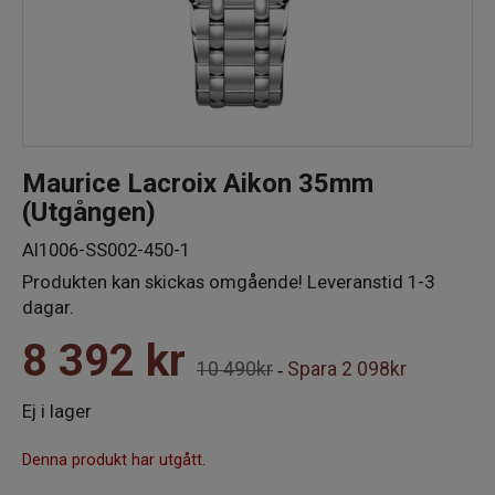
Maurice Lacroix Aikon 35mm
(Utgången)
AI1006-SS002-450-1
Produkten kan skickas omgående! Leveranstid 1-3
dagar.
8 392
kr
10 490kr
Spara
2 098kr
-
Ej i lager
Denna produkt har utgått.