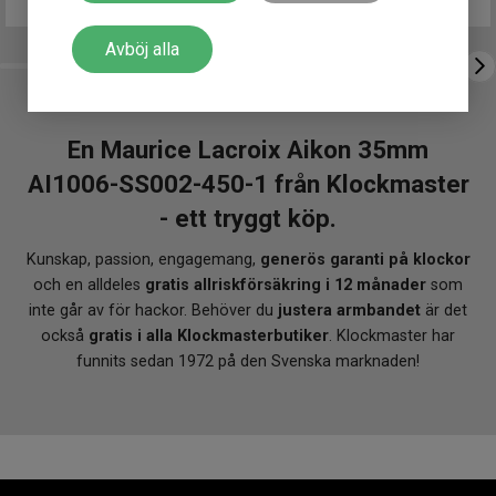
Avböj alla
En Maurice Lacroix Aikon 35mm
AI1006-SS002-450-1 från Klockmaster
- ett tryggt köp.
Kunskap, passion, engagemang,
generös garanti på klockor
och en alldeles
gratis allriskförsäkring i 12 månader
som
inte går av för hackor. Behöver du
justera armbandet
är det
också
gratis i alla Klockmasterbutiker
. Klockmaster har
funnits sedan 1972 på den Svenska marknaden!