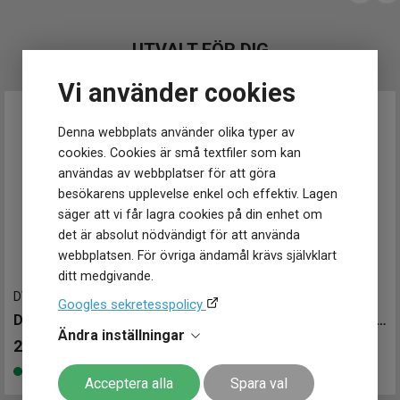
Vattenskydd
20 ATM / 200 m
Glas material
Safir
UTVALT FÖR DIG
Funktioner
Vi använder cookies
Datum
Ja
Denna webbplats använder olika typer av
cookies. Cookies är små textfiler som kan
användas av webbplatser för att göra
besökarens upplevelse enkel och effektiv. Lagen
säger att vi får lagra cookies på din enhet om
det är absolut nödvändigt för att använda
webbplatsen. För övriga ändamål krävs självklart
ditt medgivande.
DW00100539
-
36 mm
DW00100539
-
36 mm
Googles sekretesspolicy
Daniel Wellington Iconic Link 36mm
Daniel Wellington Iconic Link 36mm
Ändra inställningar
2 599
kr
2 599
kr
Finns i lager
Finns i lager
Acceptera alla
Spara val