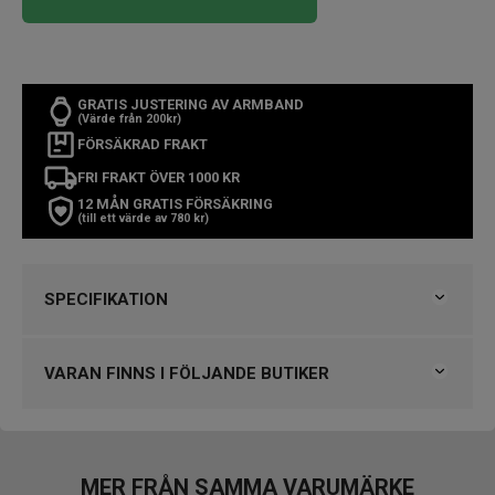
GRATIS JUSTERING AV ARMBAND
(Värde från 200kr)
FÖRSÄKRAD FRAKT
FRI FRAKT ÖVER 1000 KR
12 MÅN GRATIS FÖRSÄKRING
(till ett värde av 780 kr)
SPECIFIKATION
Varumärke
Maurice Lacroix
Kollektion
Aikon
VARAN FINNS I FÖLJANDE BUTIKER
Typ av klocka
Damklocka
Stil
Automatklockor, Modeklockor
Klockmaster Helsingborg Väla Rydbergs Ur
Garanti
2 år
Limiterad upplaga
Ja 888 st
VARUMÄRKET HITTAR DU HOS
MER FRÅN SAMMA VARUMÄRKE