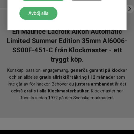
Avböj alla
En Maurice Lacroix Aikon Automatic
Limited Summer Edition 35mm AI6006-
SS00F-451-C från Klockmaster - ett
tryggt köp.
Kunskap, passion, engagemang,
generös garanti på klockor
och en alldeles
gratis allriskförsäkring i 12 månader
som
inte går av för hackor. Behöver du
justera armbandet
är det
också
gratis i alla Klockmasterbutiker
. Klockmaster har
funnits sedan 1972 på den Svenska marknaden!