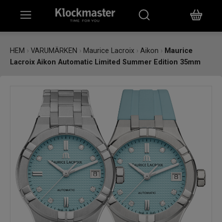
HEM
HEM
›
VARUMÄRKEN
›
Maurice Lacroix
›
Aikon
›
Maurice
Lacroix Aikon Automatic Limited Summer Edition 35mm
KLOCKOR
SMYCKEN
ÖVRIGT
VARUMÄRKEN
BUTIKER
PRESENTKORT