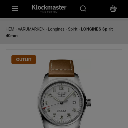
HEM
HEM
›
VARUMÄRKEN
›
Longines
›
Spirit
›
LONGINES Spirit
40mm
KLOCKOR
SMYCKEN
ÖVRIGT
VARUMÄRKEN
BUTIKER
PRESENTKORT