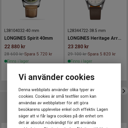
Klockmaster Malmö, Mobilia Urhandel
Urverk
Klockmaster Stockholm, Fältöversten
Urverk
Automatiskt
Klockmaster Sundsvall
Kaliber urverk
L888.4
Mårtenssons Ur & Guld Halmstad
Gångreserv
Upp till 72 timmar
L38104032
-
40 mm
L28344722
-
38.5 mm
Noggrannhet
-4 s/+6 s
LONGINES Spirit 40mm
LONGINES Heritage Arrow 38mm
Storlek
22 880
kr
23 280
kr
Diameter
40 mm
28 600 kr
Spara 5 720 kr
29 100 kr
Spara 5 820 kr
-
-
Tjocklek
12 mm
Finns i lager
Finns i lager
Bredd på armband
21 mm
Egenskaper
Vi använder cookies
Vattentät
Ja
Vattenskydd
10 ATM / 100 m
Denna webbplats använder olika typer av
Glas material
Safir
cookies. Cookies är små textfiler som kan
användas av webbplatser för att göra
Funktioner
UTVALT FÖR DIG
besökarens upplevelse enkel och effektiv. Lagen
Datum
Ja
säger att vi får lagra cookies på din enhet om
det är absolut nödvändigt för att använda