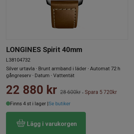
LONGINES Spirit 40mm
L38104732
Silver urtavla ∙ Brunt armband i läder ∙ Automat 72 h
gångreserv ∙ Datum ∙ Vattentät
22 880
kr
28 600kr
Spara
5 720kr
-
Finns 4 st i lager |
Se butiker
Lägg i varukorgen