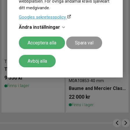
webbplatsen. För övriga ändamål krävs självklart
ditt medgivande.
Googles sekretesspolicy
Ändra inställningar
Acceptera alla
Spara val
Avböj alla
T1574071603100
-
39 mm
TISSOT Visodate 39mm
9 550
kr
M0A10853
-
40 mm
Finns i lager
Baume and Mercier Classima Automatic 40mm
22 000
kr
Finns i lager