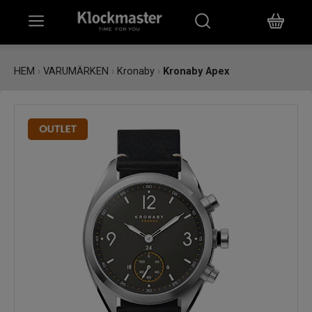
HEM
HEM
›
VARUMÄRKEN
›
Kronaby
›
Kronaby Apex
KLOCKOR
SMYCKEN
ÖVRIGT
VARUMÄRKEN
BUTIKER
PRESENTKORT