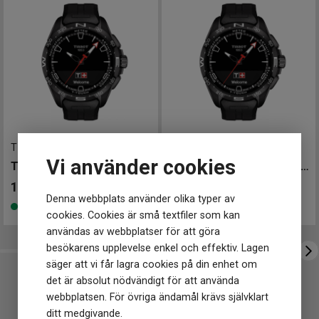
Klockmaster Tranås
Form på boett
Rund
Färg på boett
Silver
Klockmaster Ulricehamn
Armband material
Läder
Armband färg
Svart
Urverk
Urverk
Quartz (batteri)
Storlek
T1214204705103
-
47.5 mm
T1214204705103
-
47.5 mm
Diameter
41 mm
Vi använder cookies
TISSOT T-Touch Connect Solar 47mm
TISSOT T-Touch Connect Solar 47mm
Egenskaper
14 295
kr
14 295
kr
Vattentät
Ja
Denna webbplats använder olika typer av
Finns i lager
Finns i lager
Vattenskydd
10 ATM / 100 m
cookies. Cookies är små textfiler som kan
Glas material
Safir
användas av webbplatser för att göra
besökarens upplevelse enkel och effektiv. Lagen
Funktioner
säger att vi får lagra cookies på din enhet om
Bluetooth
Ja
det är absolut nödvändigt för att använda
webbplatsen. För övriga ändamål krävs självklart
En Kronaby Apex S3114/1 från
ditt medgivande.