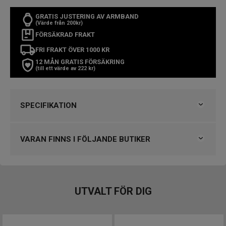
GRATIS JUSTERING AV ARMBAND
(Värde från 200kr)
FÖRSÄKRAD FRAKT
FRI FRAKT ÖVER 1000 KR
12 MÅN GRATIS FÖRSÄKRING
(till ett värde av 222 kr)
SPECIFIKATION
Varumärke
Kronaby
Kollektion
Kronaby
VARAN FINNS I FÖLJANDE BUTIKER
Typ av klocka
Herrklocka
Stil
Smartklockor
Garanti
2 år
VARUMÄRKET HITTAR DU HOS
Klockmaster Borås, Centrum
UTVALT FÖR DIG
Design
Klockmaster Falköping
Index
Arabiska siffror, Streck
Klockmaster Göteborg, Backaplan
Färg på urtavla
Svart
Klockmaster Malmö, Mobilia Urhandel
Boett material
Rostfritt stål