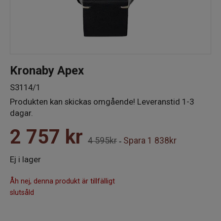
Kronaby Apex
S3114/1
Produkten kan skickas omgående! Leveranstid 1-3
dagar.
2 757
kr
4 595kr
Spara
1 838kr
-
Ej i lager
Åh nej, denna produkt är tillfälligt
slutsåld