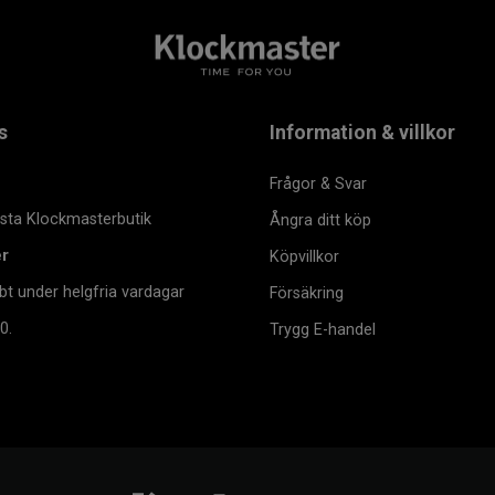
s
Information & villkor
Frågor & Svar
msta Klockmasterbutik
Ångra ditt köp
er
Köpvillkor
bt under helgfria vardagar
Försäkring
0.
Trygg E-handel