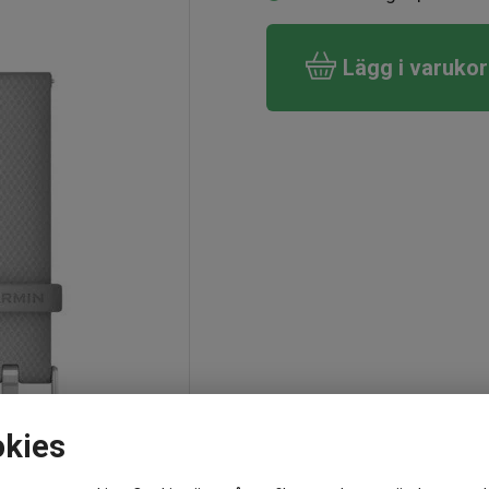
Lägg i varuko
okies