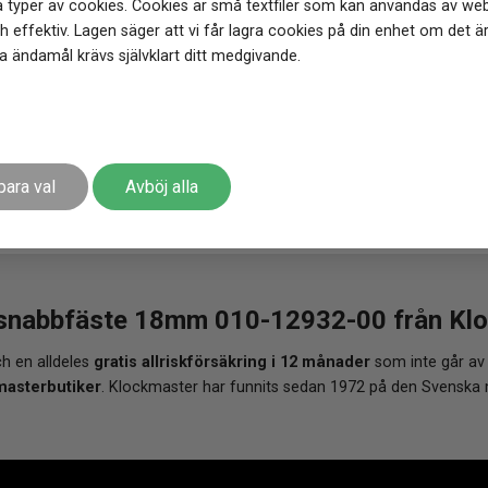
 typer av cookies. Cookies är små textfiler som kan användas av web
 effektiv. Lagen säger att vi får lagra cookies på din enhet om det ä
 ändamål krävs självklart ditt medgivande.
AD FRAKT
FRI FRAKT ÖVER 1000 KR
para val
Avböj alla
nabbfäste 18mm 010-12932-00 från Klock
h en alldeles
gratis allriskförsäkring i 12 månader
som inte går av
masterbutiker
. Klockmaster har funnits sedan 1972 på den Svenska