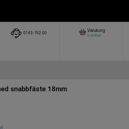
Varukorg
0
143-752 00
0
artiklar
med snabbfäste 18mm
er