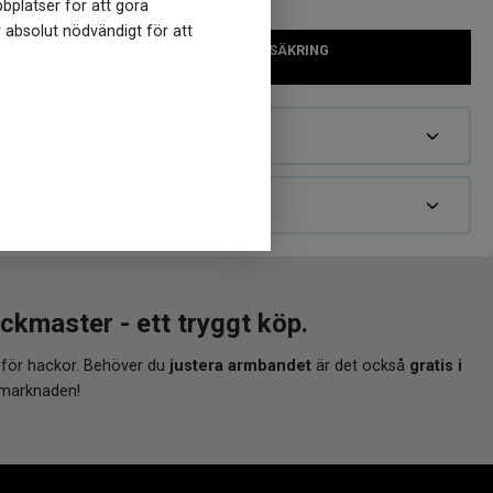
bplatser för att göra
r absolut nödvändigt för att
12 MÅN GRATIS FÖRSÄKRING
(till ett värde av 97 kr)
master - ett tryggt köp.
 för hackor. Behöver du
justera armbandet
är det också
gratis i
 marknaden!