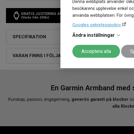
Denna webbplats använder olika
besökarens upplevelse enkel och
GRATIS JUSTERING AV ARMBAND
använda webbplatsen. För övriga
FÖRSÄKR
(Värde från 200kr)
Googles sekretesspolicy
Ändra inställningar
SPECIFIKATION
Acceptera alla
S
VARAN FINNS I FÖLJANDE BUTIKER
En Garmin Armband med s
Kunskap, passion, engagemang,
generös garanti på klockor
oc
alla Klock