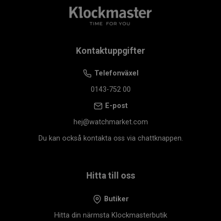
Kompletta multisportprofiler för löpning,
vandring, cykling, simning med mera
TopoActive-kartor, navigering och ruttguidning
för friluftsliv
Kontaktuppgifter
Smartaviseringar, Garmin Pay™ och
Telefonväxel
musiklagring
0143-752 00
Varför Klockmaster?
E-post
När du köper din Garmin MARQ hos Klockmaster
hej@watchmarket.com
handlar du från en auktoriserad återförsäljare som
garanterar äkthet, trygghet och 3 års tillverkargaranti. Vi
Du kan också kontakta oss via chattknappen.
bjuder dessutom på 12 månaders gratis allriskförsäkring
och hjälper dig att justera armbandet kostnadsfritt i
valfri Klockmasterbutik. En premiumklocka förtjänar
Hitta till oss
premiumservice – och det får du alltid hos oss.
Butiker
Hitta din närmsta Klockmasterbutik