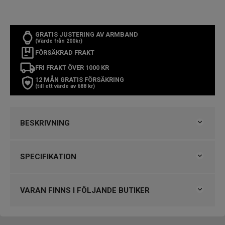
GRATIS JUSTERING AV ARMBAND
(Värde från 200kr)
FÖRSÄKRAD FRAKT
FRI FRAKT ÖVER 1000 KR
12 MÅN GRATIS FÖRSÄKRING
(till ett värde av 688 kr)
BESKRIVNING
Garmin MARQ Adventurer Gen 2
SPECIFIKATION
Snabbfakta
Varumärke
Garmin
Artikelnummer:
010-02648-31
Kollektion
MARQ
VARAN FINNS I FÖLJANDE BUTIKER
Diameter:
46 mm
Typ av klocka
Herrklocka
Stil
Smartklockor, Sportklockor
Klockmaster Borås, Centrum
Urverk:
Quartz (batteri) / Smartwatch
Garanti
3 år