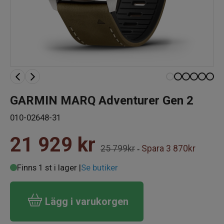
GARMIN MARQ Adventurer Gen 2
010-02648-31
21 929
kr
25 799kr
Spara
3 870kr
-
Finns 1 st i lager |
Se butiker
Lägg i varukorgen