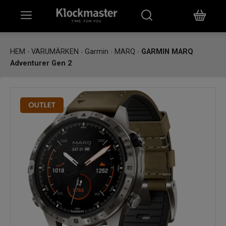
HEM
HEM
›
VARUMÄRKEN
›
Garmin
›
MARQ
›
GARMIN MARQ
Adventurer Gen 2
KLOCKOR
SMYCKEN
ÖVRIGT
VARUMÄRKEN
BUTIKER
PRESENTKORT