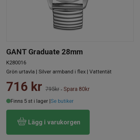
GANT Graduate 28mm
K280016
Grön urtavla | Silver armband i flex | Vattentät
716
kr
795kr
Spara
80kr
-
Finns 5 st i lager |
Se butiker
Lägg i varukorgen