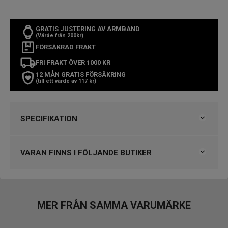
GRATIS JUSTERING AV ARMBAND
(Värde från 200kr)
FÖRSÄKRAD FRAKT
FRI FRAKT ÖVER 1000 KR
12 MÅN GRATIS FÖRSÄKRING
(till ett värde av 117 kr)
SPECIFIKATION
Varumärke
Gant
Kollektion
Graduate
VARAN FINNS I FÖLJANDE BUTIKER
Typ av klocka
Barnklocka
Stil
Klassiska klockor
Björkegrens Urmakeri 1933 Kalmar
Garanti
2 år
Klockmaster Borås, Centrum
Klockmaster Helsingborg Väla Rydbergs Ur
MER FRÅN SAMMA VARUMÄRKE
Design
Klockmaster Norrköping, Becks Urhandel
Index
Arabiska siffror
Klockmaster Nässjö
Färg på urtavla
Grön