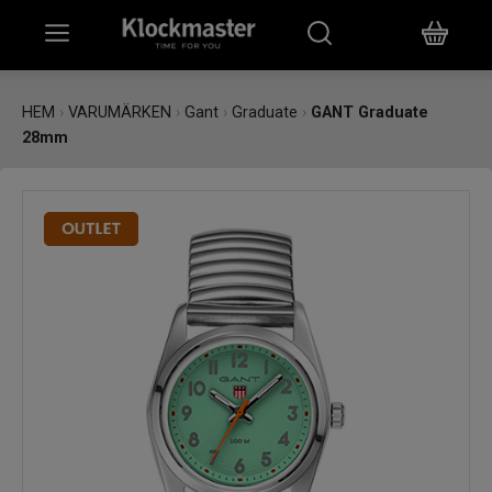
HEM
HEM
›
VARUMÄRKEN
›
Gant
›
Graduate
›
GANT Graduate
28mm
KLOCKOR
SMYCKEN
ÖVRIGT
VARUMÄRKEN
BUTIKER
PRESENTKORT