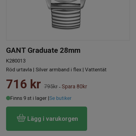
GANT Graduate 28mm
K280013
Röd urtavla | Silver armband i flex | Vattentät
716
kr
795kr
Spara
80kr
-
Finns 9 st i lager |
Se butiker
Lägg i varukorgen