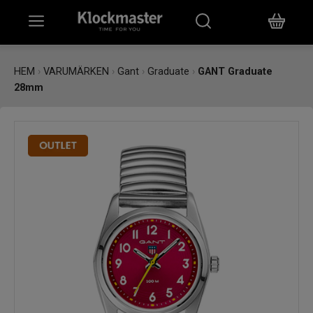
HEM
HEM
›
VARUMÄRKEN
›
Gant
›
Graduate
›
GANT Graduate
28mm
KLOCKOR
SMYCKEN
ÖVRIGT
VARUMÄRKEN
BUTIKER
PRESENTKORT