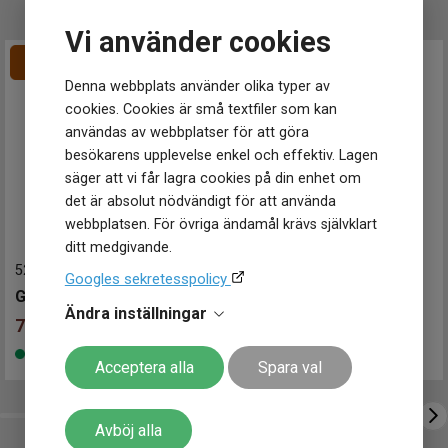
Klockmaster Nässjö
Klockmaster Stockholm, Fältöversten
Vi använder cookies
Klockmaster Stockholm, Kista
Klockmaster Sundsvall
Denna webbplats använder olika typer av
Klockmaster Tranås
cookies. Cookies är små textfiler som kan
Klockmaster Trollhättan
användas av webbplatser för att göra
Klockmaster Ulricehamn
besökarens upplevelse enkel och effektiv. Lagen
Klockmaster Uppsala, Gränby
säger att vi får lagra cookies på din enhet om
Klockmaster Örebro
det är absolut nödvändigt för att använda
Klockmaster Östersund
webbplatsen. För övriga ändamål krävs självklart
Mårtenssons Ur & Guld Halmstad
ditt medgivande.
529012005
-
35 mm
529012005
-
35 mm
Googles sekretesspolicy
GUL Kite 35 II
GUL Kite 35 II
Ändra inställningar
764
kr
764
kr
849 kr
Spara 85 kr
849 kr
Spara 85 kr
-
-
Finns i lager
Finns i lager
Acceptera alla
Spara val
Avböj alla