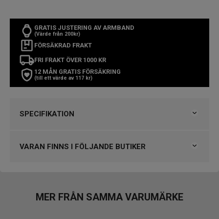
GRATIS JUSTERING AV ARMBAND
(Värde från 200kr)
FÖRSÄKRAD FRAKT
FRI FRAKT ÖVER 1000 KR
12 MÅN GRATIS FÖRSÄKRING
(till ett värde av 117 kr)
SPECIFIKATION
Varumärke
Gant
Kollektion
Graduate
VARAN FINNS I FÖLJANDE BUTIKER
Typ av klocka
Barnklocka
Stil
Klassiska klockor
Klockmaster Alingsås
Garanti
2 år
Klockmaster Borås, Centrum
Klockmaster Falköping
MER FRÅN SAMMA VARUMÄRKE
Design
Klockmaster Helsingborg Väla Rydbergs Ur
Index
Arabiska siffror
Klockmaster Norrtälje
Färg på urtavla
Röd