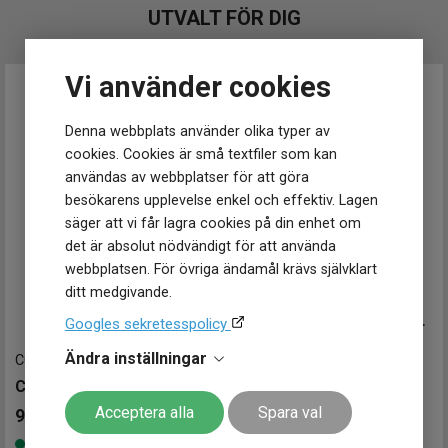
UTVALT FÖR DIG
Vi använder cookies
Denna webbplats använder olika typer av
cookies. Cookies är små textfiler som kan
användas av webbplatser för att göra
besökarens upplevelse enkel och effektiv. Lagen
säger att vi får lagra cookies på din enhet om
det är absolut nödvändigt för att använda
webbplatsen. För övriga ändamål krävs självklart
ditt medgivande.
T1166171104701
-
45 mm
TISSOT Chrono XL Classic 45mm
Googles sekretesspolicy
5 195
kr
Ändra inställningar
C0484174404100
-
42 mm
Finns i lager
CERTINA DS Action Chronograph Titanium 42mm
Acceptera alla
Spara val
9 490
kr
Finns i lager