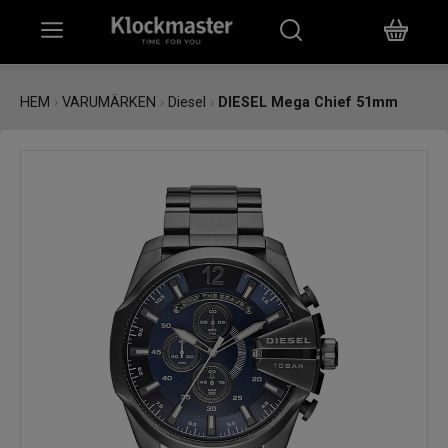
HEM
HEM
›
VARUMÄRKEN
›
Diesel
›
DIESEL Mega Chief 51mm
KLOCKOR
SMYCKEN
ÖVRIGT
VARUMÄRKEN
BUTIKER
PRESENTKORT