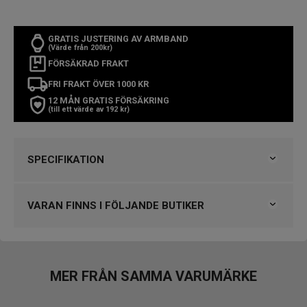
GRATIS JUSTERING AV ARMBAND
(Värde från 200kr)
FÖRSÄKRAD FRAKT
FRI FRAKT ÖVER 1000 KR
12 MÅN GRATIS FÖRSÄKRING
(till ett värde av 192 kr)
SPECIFIKATION
Varumärke
Diesel
Kollektion
Diesel
VARAN FINNS I FÖLJANDE BUTIKER
Typ av klocka
Herrklocka
Stil
Kronografklockor
Klockmaster Göteborg, Backaplan
Garanti
2 år
Klockmaster Helsingborg Väla Rydbergs Ur
Klockmaster Tranås
MER FRÅN SAMMA VARUMÄRKE
Design
Index
Streck
VARUMÄRKET HITTAR DU HOS
Färg på urtavla
Blå