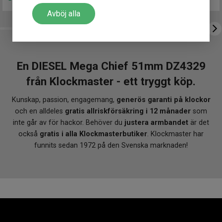
Avböj alla
En DIESEL Mega Chief 51mm DZ4329
från Klockmaster - ett tryggt köp.
Kunskap, passion, engagemang,
generös garanti på klockor
och en alldeles
gratis allriskförsäkring i 12 månader
som
inte går av för hackor. Behöver du
justera armbandet
är det
också
gratis i alla Klockmasterbutiker
. Klockmaster har
funnits sedan 1972 på den Svenska marknaden!