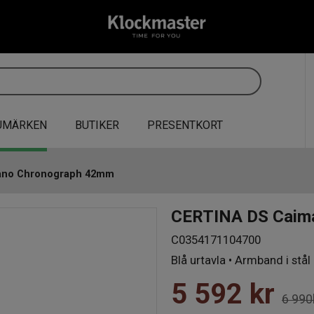
UMÄRKEN
BUTIKER
PRESENTKORT
ano Chronograph 42mm
CERTINA DS Caim
C0354171104700
Blå urtavla • Armband i stål
5 592
kr
6 990