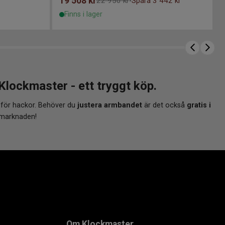
19 508
kr
22 950 kr
Spara 3 442 kr
-
Finns i lager
ckmaster - ett tryggt köp.
 för hackor. Behöver du
justera armbandet
är det också
gratis i
 marknaden!
Om Klockmaster