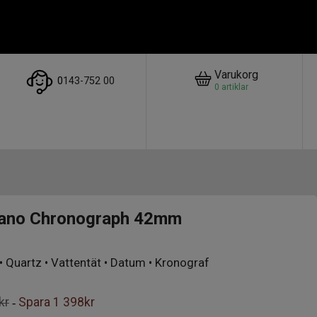
Varukorg
0
143-752 00
0
artiklar
ano Chronograph 42mm
 • Quartz • Vattentät • Datum • Kronograf
kr
Spara
1 398kr
-