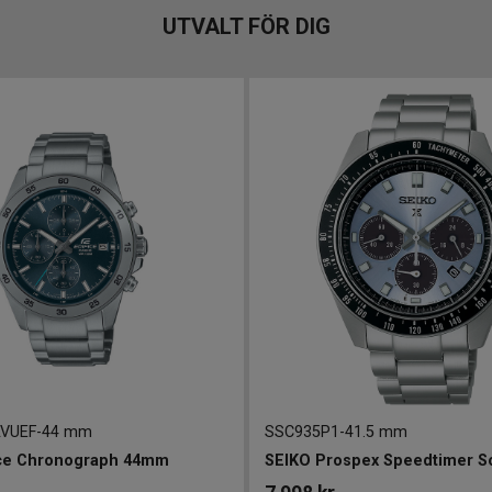
UTVALT FÖR DIG
AVUEF
-
44 mm
SSC935P1
-
41.5 mm
ice Chronograph 44mm
SEIKO Prospex Speedtimer S