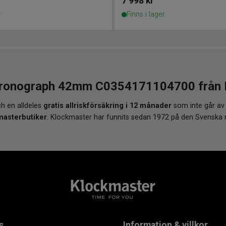
7 998
kr
r
Finns i lager
onograph 42mm C0354171104700 från Klo
h en alldeles
gratis allriskförsäkring i 12 månader
som inte går av
masterbutiker
. Klockmaster har funnits sedan 1972 på den Svenska
s
Information & villkor