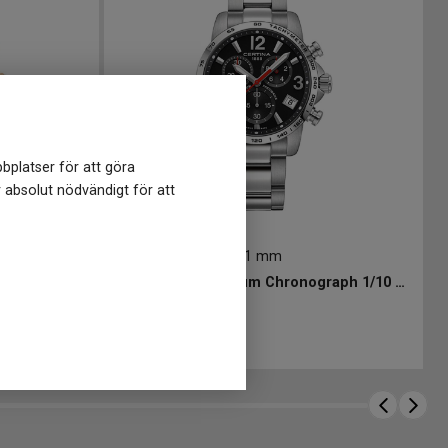
bplatser för att göra
r absolut nödvändigt för att
C0344171105700
-
41 mm
CERTINA DS Podium Chronograph 1/10 sec 41mm
CERTINA DS Podium Chronograph 1/10 sec 41mm
6 990
kr
 kr
Finns i lager