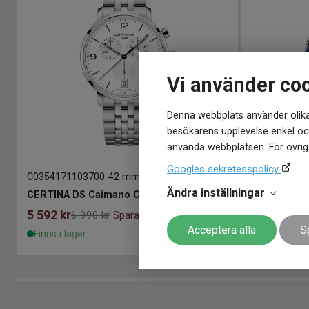
Vi använder co
Denna webbplats använder olika
besökarens upplevelse enkel och
använda webbplatsen. För övriga
Googles sekretesspolicy
C0354171103700
-
42 mm
C032434110
Ändra inställningar
atic 80 43mm
CERTINA DS Caimano Chronograph 42mm
CERTINA DS
5 592
kr
9 890
kr
6 990 kr
Spara 1 398 kr
-
Acceptera alla
S
Finns i lager
Finns i lage