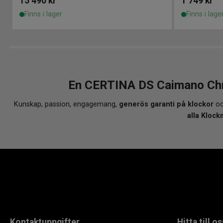
15 490
kr
1 749
kr
Finns i lager
Finns i lage
En CERTINA DS Caimano Chr
Kunskap, passion, engagemang,
generös garanti på klockor
oc
alla Klock
Kontaktuppgifter
Hitta till os