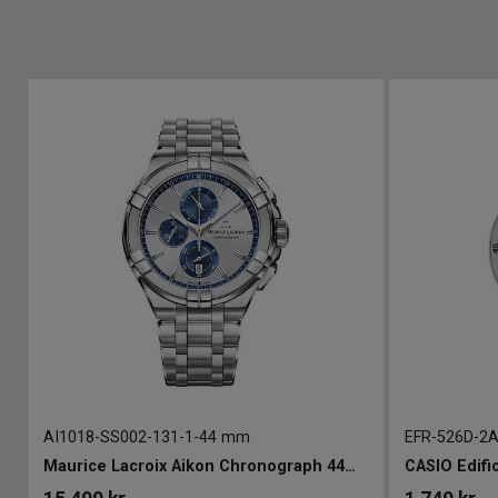
AI1018-SS002-131-1
-
44 mm
EFR-526D-2
44mm
Maurice Lacroix Aikon Chronograph 44mm
CASIO Edif