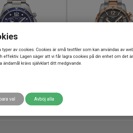
okies
 typer av cookies. Cookies är små textfiler som kan användas av web
 effektiv. Lagen säger att vi får lagra cookies på din enhet om det ä
 ändamål krävs självklart ditt medgivande.
4700
-
43 mm
C0344172208700
-
41 mm
 Action Chronograph 43mm
6 312
kr
7 890 kr
Spara 1 578
-
para val
Avböj alla
r
Finns i lager