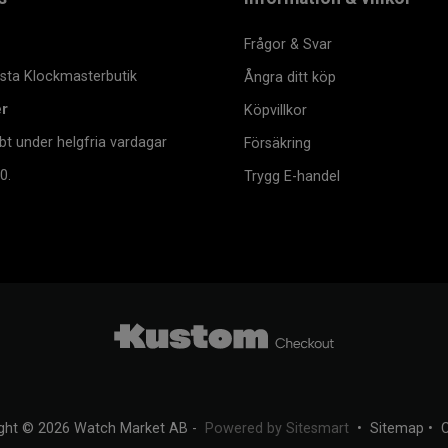
Frågor & Svar
msta Klockmasterbutik
Ångra ditt köp
er
Köpvillkor
bt under helgfria vardagar
Försäkring
0.
Trygg E-handel
ght © 2026 Watch Market AB -
Powered by Sitesmart
•
Sitemap
•
C