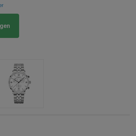
er
rgen