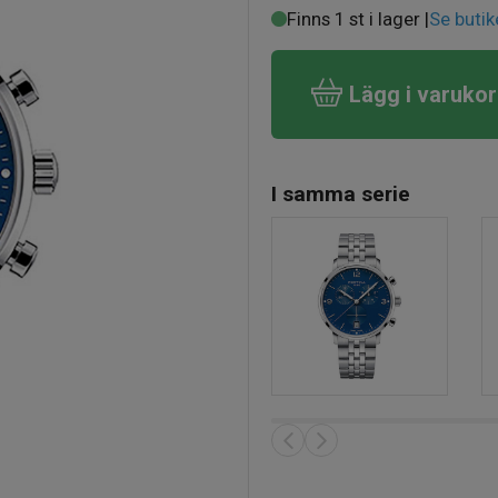
Finns 1 st i lager |
Se butik
Lägg i varuko
I samma serie