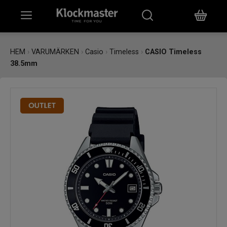
HEM
HEM
›
VARUMÄRKEN
›
Casio
›
Timeless
›
CASIO Timeless
38.5mm
KLOCKOR
SMYCKEN
ÖVRIGT
VARUMÄRKEN
BUTIKER
PRESENTKORT