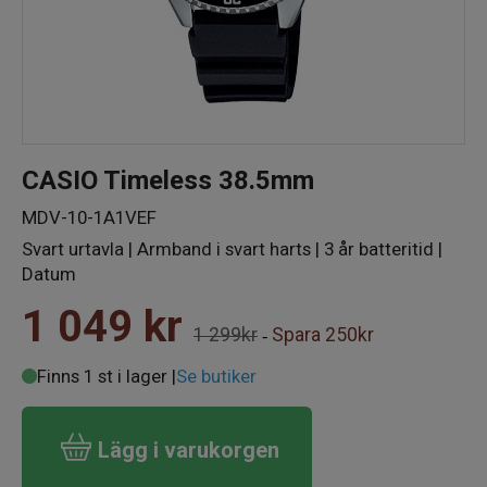
CASIO Timeless 38.5mm
MDV-10-1A1VEF
Svart urtavla | Armband i svart harts | 3 år batteritid |
Datum
1 049
kr
1 299kr
Spara
250kr
-
Finns 1 st i lager |
Se butiker
Lägg i varukorgen