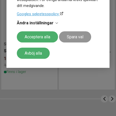
ditt medgivande.
Googles sekretesspolicy
Ändra inställningar
Acceptera alla
Spara val
SPB147J1
-
41 mm
021484
-
42.5 mm
SEIKO Prospex Automatic Divers 41mm
Sjöö Sandström Landsort 459m Bronze 42.5mm
Avböj alla
12 598
kr
47 200
kr
13 998 kr
Spara 1 400 kr
-
Finns i lager
Finns i lager