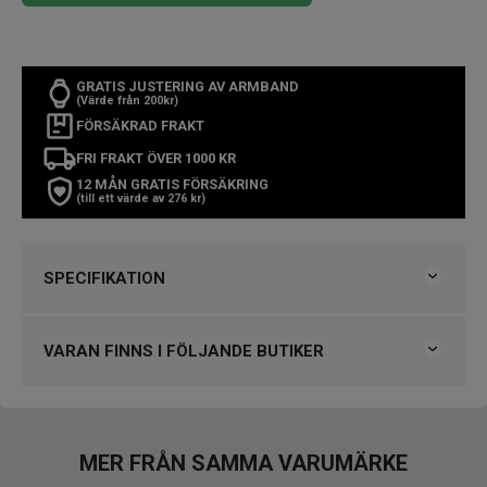
GRATIS JUSTERING AV ARMBAND
(Värde från 200kr)
FÖRSÄKRAD FRAKT
FRI FRAKT ÖVER 1000 KR
12 MÅN GRATIS FÖRSÄKRING
(till ett värde av 276 kr)
SPECIFIKATION
Varumärke
Tissot
Kollektion
Seastar
VARAN FINNS I FÖLJANDE BUTIKER
Serie
Sport
Typ av klocka
Herrklocka
Klockmaster Alingsås
Stil
Dykarklockor, Kronografklockor
Garanti
2 år
VARUMÄRKET HITTAR DU HOS
MER FRÅN SAMMA VARUMÄRKE
Björkegrens Urmakeri 1933 Kalmar