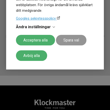
webbplatsen. För övriga ändamål krävs självklart
Egenskaper
ditt medgivande.
En TISSOT Seastar 1000 38mm
Vattentät
Ja
Googles sekretesspolicy
T1202171106100 från Klockmaster -
Vattenskydd
30 ATM / 300 m
Glas material
Safir
ett tryggt köp.
Ändra inställningar
Antireflexbeläggning på båda
Glas egenskaper
sidor
Kunskap, passion, engagemang,
generös garanti på klockor
Acceptera alla
Spara val
och en alldeles
gratis allriskförsäkring i 12 månader
som
Funktioner
inte går av för hackor. Behöver du
justera armbandet
är det
Datum
Ja
också
gratis i alla Klockmasterbutiker
. Klockmaster har
Tidtagning
Ja
Avböj alla
funnits sedan 1972 på den Svenska marknaden!
EOL (indikator för batteriets
Övriga funktioner
sluttid)