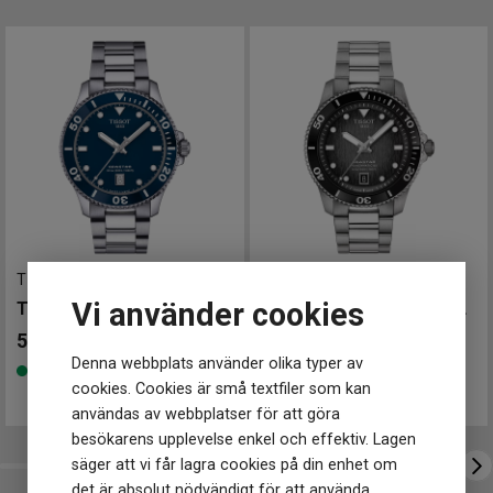
Design
Engströms Urmakeri, Jönköping
Index
Streck
Klockmaster Alingsås
Färg på urtavla
Grå, Svart
Klockmaster Borås, Centrum
Boett material
Rostfritt stål
Form på boett
Rund
Klockmaster Falkenberg
Färg på boett
Silver
Klockmaster Göteborg, Backaplan
Färg på tavelring
Svart
Klockmaster Helsingborg Väla Rydbergs Ur
Armband material
Rostfritt stål
Klockmaster Hudiksvall
Armband färg
Silver
Klockmaster Kungälv
Klockmaster Malmö, Mobilia Urhandel
Urverk
Klockmaster Norrköping, Becks Urhandel
Urverk
Quartz (batteri)
Klockmaster Norrtälje
T1204101104100
-
40 mm
T1208071105100
-
40 mm
Kaliber urverk
ETA G15.212
Klockmaster Stockholm, Fältöversten
Vi använder cookies
Batteri
394
TISSOT Seastar 1000 40mm
TISSOT Seastar 1000 Powermatic 80 40mm
Klockmaster Stockholm, Kista
5 695
kr
9 250
kr
Klockmaster Sundsvall
Storlek
Denna webbplats använder olika typer av
Finns i lager
Finns i lager
Klockmaster Uppsala, Gränby
Diameter
38 mm
cookies. Cookies är små textfiler som kan
Klockmaster Örebro
Höjd
38 mm
användas av webbplatser för att göra
Tjocklek
13 mm
Klockmaster Östersund
besökarens upplevelse enkel och effektiv. Lagen
Bredd på
Mårtenssons Ur & Guld Halmstad
18 mm
säger att vi får lagra cookies på din enhet om
armband
Vikt
131 g
det är absolut nödvändigt för att använda