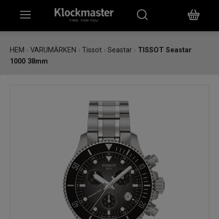
HEM
HEM
›
VARUMÄRKEN
›
Tissot
›
Seastar
›
TISSOT Seastar
1000 38mm
KLOCKOR
SMYCKEN
ÖVRIGT
VARUMÄRKEN
BUTIKER
PRESENTKORT