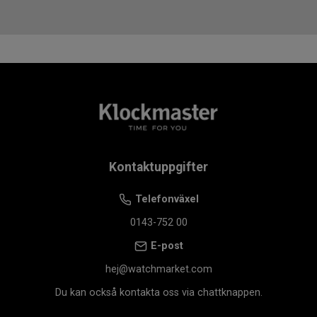
Skruvad krona och boettbaksida för extra
säkerhet
Heliumventil för tryckutjämning vid dykning
Safirglas med antireflexbehandling som
skyddar mot repor
Keramisk bezel som står emot slitage och
behåller sin finish
Nivachron™ balansfjäder för ökad precision
Kontaktuppgifter
och motståndskraft
Datumvisning för enkel vardagsanvändning
Telefonväxel
VARFÖR KLOCKMASTER?
0143-752 00
När du väljer din Tissot hos Klockmaster får du trygghet
E-post
hela vägen. Vi är auktoriserad återförsäljare vilket
hej@watchmarket.com
garanterar äkthet och kvalitet. Du får dessutom gratis 12
månaders försäkring, fri frakt över 1 000 kr och
Du kan också kontakta oss via chattknappen.
kostnadsfri justering av armband i valfri