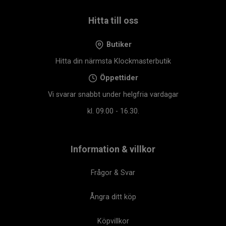
Klockmasterbutik. En investering i både stil och
pålitlighet – varje dag.
Hitta till oss
Butiker
Hitta din närmsta Klockmasterbutik
Öppettider
Vi svarar snabbt under helgfria vardagar
kl. 09.00 - 16.30.
Information & villkor
Frågor & Svar
Ångra ditt köp
Köpvillkor