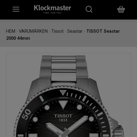
HEM
HEM
›
VARUMÄRKEN
›
Tissot
›
Seastar
›
TISSOT Seastar
2000 44mm
KLOCKOR
SMYCKEN
ÖVRIGT
VARUMÄRKEN
BUTIKER
PRESENTKORT